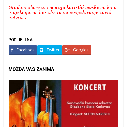
Građani obavezno
moraju koristiti maske
na kino
projekcijama bez obzira na posjedovanje covid
potvrde.
PODIJELI NA:
Facebook
Twitter
Google+
MOŽDA VAS ZANIMA