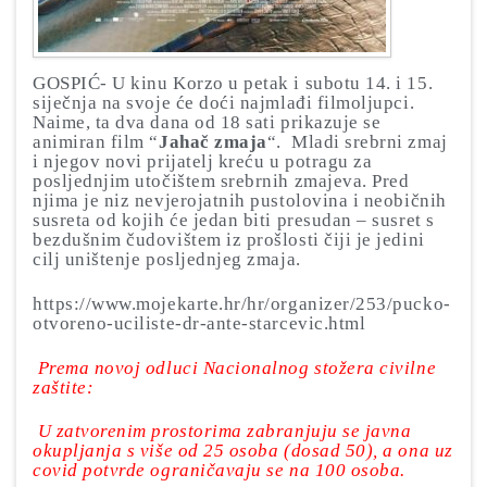
GOSPIĆ- U kinu Korzo u petak i subotu 14. i 15.
siječnja na svoje će doći najmlađi filmoljupci.
Naime, ta dva dana od 18 sati prikazuje se
animiran film “
Jahač zmaja
“. Mladi srebrni zmaj
i njegov novi prijatelj kreću u potragu za
posljednjim utočištem srebrnih zmajeva. Pred
njima je niz nevjerojatnih pustolovina i neobičnih
susreta od kojih će jedan biti presudan – susret s
bezdušnim čudovištem iz prošlosti čiji je jedini
cilj uništenje posljednjeg zmaja.
https://www.mojekarte.hr/hr/organizer/253/pucko-
otvoreno-uciliste-dr-ante-starcevic.html
Prema novoj odluci Nacionalnog stožera civilne
zaštite:
U zatvorenim prostorima zabranjuju se javna
okupljanja s više od 25 osoba (dosad 50), a ona uz
covid potvrde ograničavaju se na 100 osoba.