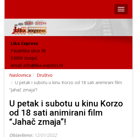
Lika Express
Pazariška ulica 36
53000 Gospić
email:
info@lika-express.hr
Naslovnica
Društvo
U petak i subotu u kinu Korzo od 18 sati animirani film
“Jahač zmaja”!
U petak i subotu u kinu Korzo
od 18 sati animirani film
“Jahač zmaja”!
Objavljeno:
12/01/2022