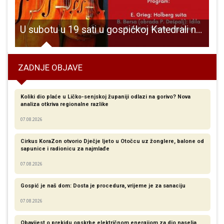
U subotu u 19 sati u gospićkoj Katedrali nastupa Karlovački komorni orkestar
ZADNJE OBJAVE
Koliki dio plaće u Ličko-senjskoj županiji odlazi na gorivo? Nova
analiza otkriva regionalne razlike​
07.08.2026
Cirkus KoraZon otvorio Dječje ljeto u Otočcu uz žonglere, balone od
sapunice i radionicu za najmlađe
07.08.2026
Gospić je naš dom: Dosta je procedura, vrijeme je za sanaciju
07.08.2026
Obavijest o prekidu opskrbe električnom energijom za dio naselja