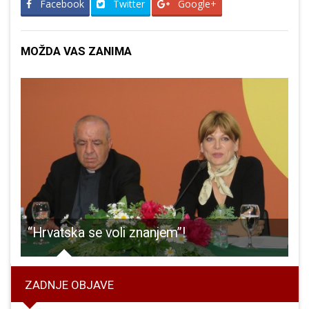
Facebook
Twitter
Google+
MOŽDA VAS ZANIMA
e jagode, Sassja i Buđenje!!!
“Hrvatska se voli znanjem”!
ZADNJE OBJAVE