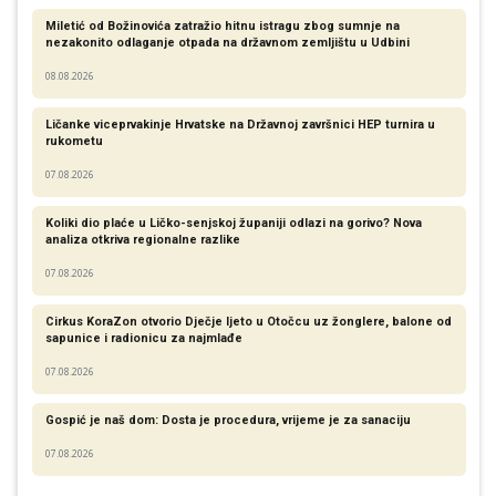
Miletić od Božinovića zatražio hitnu istragu zbog sumnje na
nezakonito odlaganje otpada na državnom zemljištu u Udbini
08.08.2026
Ličanke viceprvakinje Hrvatske na Državnoj završnici HEP turnira u
rukometu
07.08.2026
Koliki dio plaće u Ličko-senjskoj županiji odlazi na gorivo? Nova
analiza otkriva regionalne razlike​
07.08.2026
Cirkus KoraZon otvorio Dječje ljeto u Otočcu uz žonglere, balone od
sapunice i radionicu za najmlađe
07.08.2026
Gospić je naš dom: Dosta je procedura, vrijeme je za sanaciju
07.08.2026