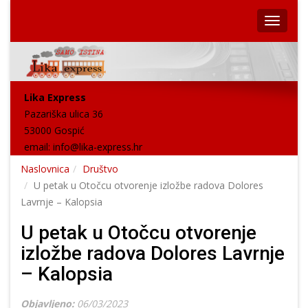
Lika Express
Pazariška ulica 36
53000 Gospić
email:
info@lika-express.hr
Naslovnica
Društvo
U petak u Otočcu otvorenje izložbe radova Dolores
Lavrnje – Kalopsia
U petak u Otočcu otvorenje
izložbe radova Dolores Lavrnje
– Kalopsia
Objavljeno:
06/03/2023