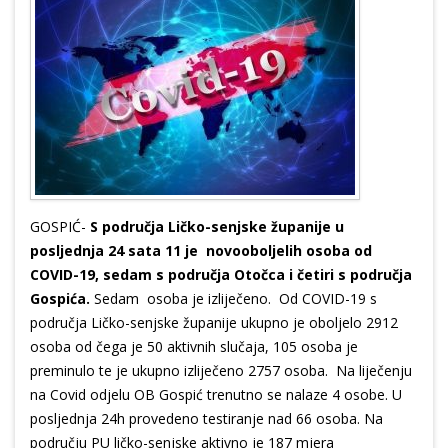
GOSPIĆ-
S područja Ličko-senjske županije u
posljednja 24 sata 11 je novooboljelih osoba od
COVID-19, sedam s područja Otočca i četiri s područja
Gospića.
Sedam osoba je izliječeno. Od COVID-19 s
područja Ličko-senjske županije ukupno je oboljelo 2912
osoba od čega je 50 aktivnih slučaja, 105 osoba je
preminulo te je ukupno izliječeno 2757 osoba. Na liječenju
na Covid odjelu OB Gospić trenutno se nalaze 4 osobe. U
posljednja 24h provedeno testiranje nad 66 osoba. Na
području PU ličko-senjske aktivno je 187 mjera