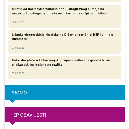
Miletić od Božinovića zatražio hitnu istragu zbog sumnje na
nezakonito odlaganje otpada na državnom zemljištu u Udbini
08.08.2026
Ličanke viceprvakinje Hrvatske na Državnoj završnici HEP turnira u
rukometu
07.08.2026
Koliki dio plaće u Ličko-senjskoj županiji odlazi na gorivo? Nova
analiza otkriva regionalne razlike​
07.08.2026
PROMO
HEP OBAVIJESTI