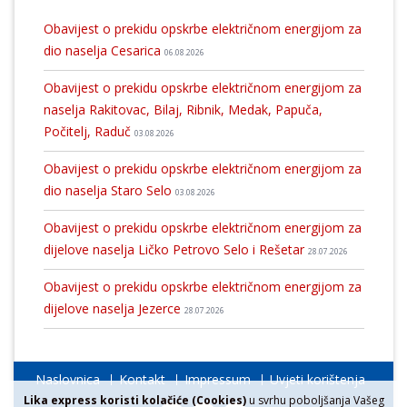
Obavijest o prekidu opskrbe električnom energijom za
dio naselja Cesarica
06.08.2026
Obavijest o prekidu opskrbe električnom energijom za
naselja Rakitovac, Bilaj, Ribnik, Medak, Papuča,
Počitelj, Raduč
03.08.2026
Obavijest o prekidu opskrbe električnom energijom za
dio naselja Staro Selo
03.08.2026
Obavijest o prekidu opskrbe električnom energijom za
dijelove naselja Ličko Petrovo Selo i Rešetar
28.07.2026
Obavijest o prekidu opskrbe električnom energijom za
dijelove naselja Jezerce
28.07.2026
Naslovnica
Kontakt
Impressum
Uvjeti korištenja
Lika express koristi kolačiće (Cookies)
u svrhu poboljšanja Vašeg