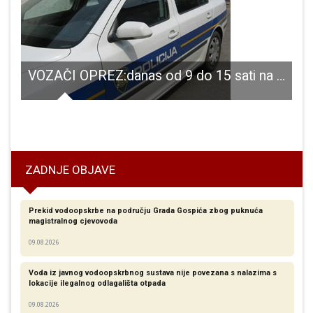
VOZAČI OPREZ:danas od 9 do 15 sati na području PU Ličko-senjske provodi se akcija “brzina i pretjecanje”!
 župana Ličko-senjske županije o raskidu suradnje s gradom Gospićem
ZADNJE OBJAVE
Prekid vodoopskrbe na području Grada Gospića zbog puknuća
magistralnog cjevovoda
09.08.2026
Voda iz javnog vodoopskrbnog sustava nije povezana s nalazima s
lokacije ilegalnog odlagališta otpada
09.08.2026