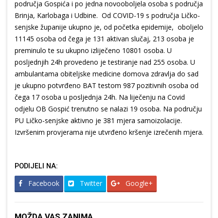
područja Gospića i po jedna novooboljela osoba s područja
Brinja, Karlobaga i Udbine. Od COVID-19 s područja Ličko-
senjske županije ukupno je, od početka epidemije, oboljelo
11145 osoba od čega je 131 aktivan slučaj, 213 osoba je
preminulo te su ukupno izliječeno 10801 osoba. U
posljednjih 24h provedeno je testiranje nad 255 osoba. U
ambulantama obiteljske medicine domova zdravlja do sad
je ukupno potvrđeno BAT testom 987 pozitivnih osoba od
čega 17 osoba u posljednja 24h. Na liječenju na Covid
odjelu OB Gospić trenutno se nalazi 19 osoba. Na području
PU Ličko-senjske aktivno je 381 mjera samoizolacije.
Izvršenim provjerama nije utvrđeno kršenje izrečenih mjera.
PODIJELI NA:
Facebook
Twitter
Google+
MOŽDA VAS ZANIMA