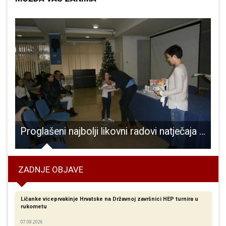
ljelih, opet najviše u Gospiću, 15
Proglašeni najbolji likovni radovi natječaja “Božić u mom gradu”
ZADNJE OBJAVE
Ličanke viceprvakinje Hrvatske na Državnoj završnici HEP turnira u
rukometu
07.08.2026