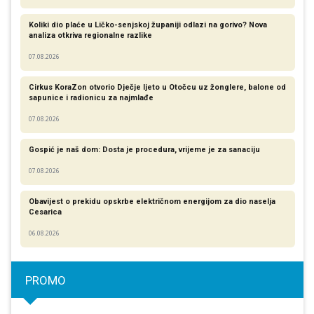
Koliki dio plaće u Ličko-senjskoj županiji odlazi na gorivo? Nova
analiza otkriva regionalne razlike​
07.08.2026
Cirkus KoraZon otvorio Dječje ljeto u Otočcu uz žonglere, balone od
sapunice i radionicu za najmlađe
07.08.2026
Gospić je naš dom: Dosta je procedura, vrijeme je za sanaciju
07.08.2026
Obavijest o prekidu opskrbe električnom energijom za dio naselja
Cesarica
06.08.2026
PROMO