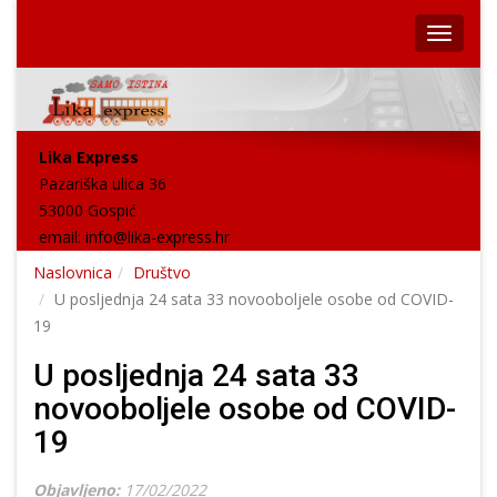
Lika Express
Pazariška ulica 36
53000 Gospić
email:
info@lika-express.hr
Naslovnica
Društvo
U posljednja 24 sata 33 novooboljele osobe od COVID-
19
U posljednja 24 sata 33
novooboljele osobe od COVID-
19
Objavljeno:
17/02/2022