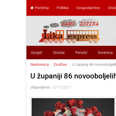
Početna
Politika
Gospodarstvo
Druš
Gospić
Otočac
Perušić
Korenica
Naslovnica
Društvo
U županiji 86 novooboljel
U županiji 86 novooboljel
Objavljeno:
12/11/2021