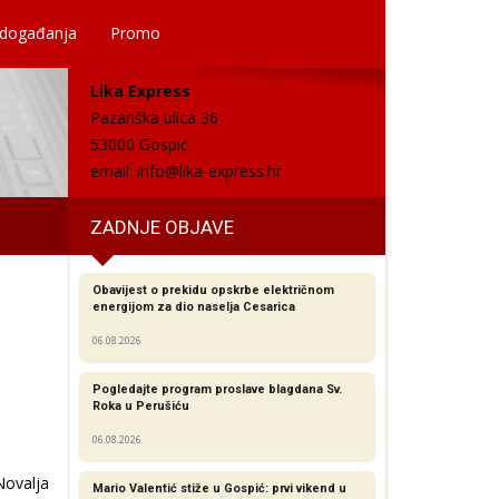
 događanja
Promo
Lika Express
Pazariška ulica 36
53000 Gospić
email:
info@lika-express.hr
ZADNJE OBJAVE
Obavijest o prekidu opskrbe električnom
energijom za dio naselja Cesarica
06.08.2026
Pogledajte program proslave blagdana Sv.
Roka u Perušiću
06.08.2026
Novalja
Mario Valentić stiže u Gospić: prvi vikend u