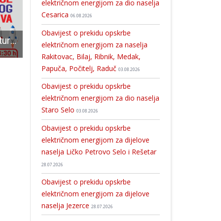
električnom energijom za dio naselja
Cesarica
06.08.2026
Obavijest o prekidu opskrbe
Dani tehničke kulture: Radionice raketnog modelarstva
Karlo Starčević za portal gradonačelnik.hr: Ljudi su nagradili naše rezultate, nastavljamo razvijati Gospić, a cilj nam je u Lici pokrenuti stratešku proizvodnju hrane
Održan trail za pamćenje: Trkači osvojili uvalu Zavrat
električnom energijom za naselja
Rakitovac, Bilaj, Ribnik, Medak,
Papuča, Počitelj, Raduč
03.08.2026
Obavijest o prekidu opskrbe
električnom energijom za dio naselja
Staro Selo
03.08.2026
Obavijest o prekidu opskrbe
električnom energijom za dijelove
naselja Ličko Petrovo Selo i Rešetar
28.07.2026
Obavijest o prekidu opskrbe
električnom energijom za dijelove
naselja Jezerce
28.07.2026