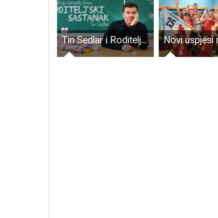
Dvije osobe novooboljele od COVID-19
Tin Sedlar i Roditeljski sastanak u sklopu turneje staju u Gospiću