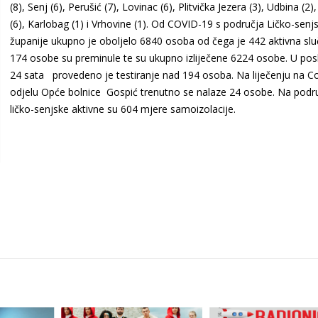
(8), Senj (6), Perušić (7), Lovinac (6), Plitvička Jezera (3), Udbina (2),
(6), Karlobag (1) i Vrhovine (1). Od COVID-19 s područja Ličko-senj
županije ukupno je oboljelo 6840 osoba od čega je 442 aktivna slu
174 osobe su preminule te su ukupno izliječene 6224 osobe. U posl
24 sata provedeno je testiranje nad 194 osoba. Na liječenju na C
odjelu Opće bolnice Gospić trenutno se nalaze 24 osobe. Na podr
ličko-senjske aktivne su 604 mjere samoizolacije.