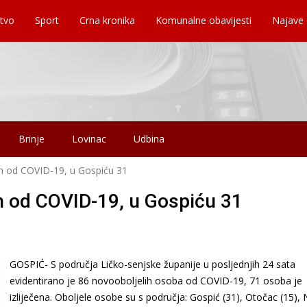
tvo
Sport
Crna kronika
Komunalne obavijesti
Najave
Brinje
Lovinac
Udbina
ih od COVID-19, u Gospiću 31
ih od COVID-19, u Gospiću 31
GOSPIĆ- S područja Ličko-senjske županije u posljednjih 24 sata
evidentirano je 86 novooboljelih osoba od COVID-19, 71 osoba je
izliječena. Oboljele osobe su s područja: Gospić (31), Otočac (15), 