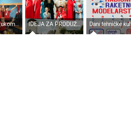
Novi uspjesi rukometaša Gospića
IDEJA ZA PRODUŽENI VIKEND: Legende Plitvičkih Dolina