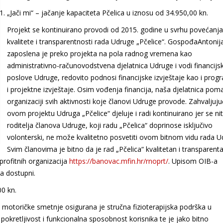
„Jači mi“ – jačanje kapaciteta Pčelica u iznosu od 34.950,00 kn.
Projekt se kontinuirano provodi od 2015. godine u svrhu povećanja
kvalitete i transparentnosti rada Udruge „Pčelice“. GospođaAntonija
zaposlena je preko projekta na pola radnog vremena kao
administrativno-računovodstvena djelatnica Udruge i vodi financijs
poslove Udruge, redovito podnosi financijske izvještaje kao i pro
i projektne izvještaje. Osim vođenja financija, naša djelatnica pom
organizaciji svih aktivnosti koje članovi Udruge provode. Zahvaljuju
ovom projektu Udruga „Pčelice“ djeluje i radi kontinuirano jer se ni
roditelja članova Udruge, koji radu „Pčelica“ doprinose isključivo
volonterski, ne može kvalitetno posvetiti ovom bitnom vidu rada U
Svim članovima je bitno da je rad „Pčelica“ kvalitetan i transparent
eprofitnih organizacija
https://banovac.mfin.hr/rnoprt/
. Upisom OIB-a
ma dostupni.
0 kn.
 motoričke smetnje osigurana je stručna fizioterapijska podrška u
kretljivost i funkcionalna sposobnost korisnika te je jako bitno