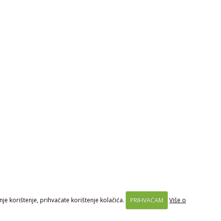
je korištenje, prihvaćate korištenje kolačića.
PRIHVAĆAM
Više o