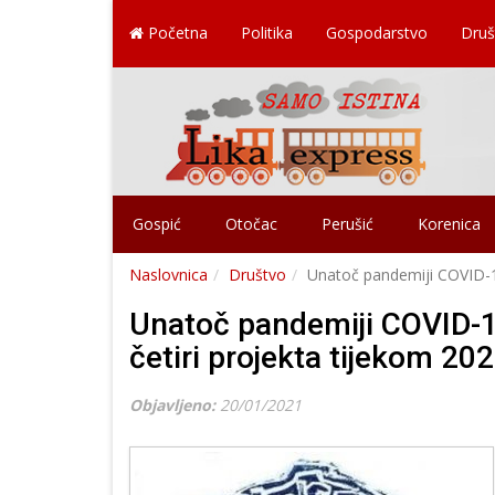
Početna
Politika
Gospodarstvo
Druš
Gospić
Otočac
Perušić
Korenica
Naslovnica
Društvo
Unatoč pandemiji COVID-19
Unatoč pandemiji COVID-19
četiri projekta tijekom 20
Objavljeno:
20/01/2021