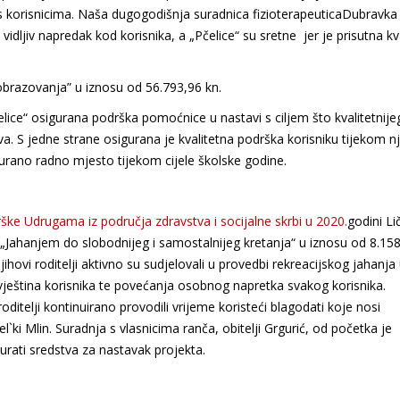
i s korisnicima. Naša dugogodišnja suradnica fizioterapeuticaDubravka
e vidljiv napredak kod korisnika, a „Pčelice“ su sretne jer je prisutna kva
obrazovanja” u iznosu od 56.793,96 kn.
ice“ osigurana podrška pomoćnice u nastavi s ciljem što kvalitetnije
a. S jedne strane osigurana je kvalitetna podrška korisniku tijekom 
rano radno mjesto tijekom cijele školske godine.
ke Udrugama iz područja zdravstva i socijalne skrbi u 2020.
godini Li
 „Jahanjem do slobodnijeg i samostalnijeg kretanja“ u iznosu od 8.158
hovi roditelji aktivno su sudjelovali u provedbi rekreacijskog jahanja
 vještina korisnika te povećanja osobnog napretka svakog korisnika.
roditelji kontinuirano provodili vrijeme koristeći blagodati koje nosi
l`ki Mlin. Suradnja s vlasnicima ranča, obitelji Grgurić, od početka je
rati sredstva za nastavak projekta.