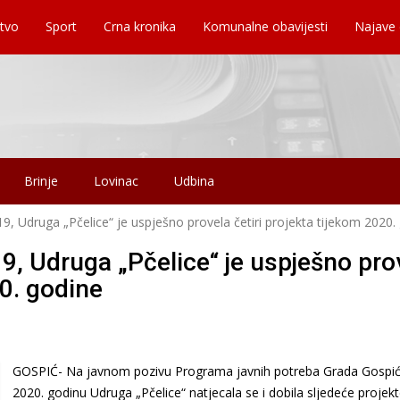
tvo
Sport
Crna kronika
Komunalne obavijesti
Najave
Brinje
Lovinac
Udbina
, Udruga „Pčelice“ je uspješno provela četiri projekta tijekom 2020.
, Udruga „Pčelice“ je uspješno pro
20. godine
GOSPIĆ- Na javnom pozivu Programa javnih potreba Grada Gospić
2020. godinu Udruga „Pčelice“ natjecala se i dobila sljedeće projekt