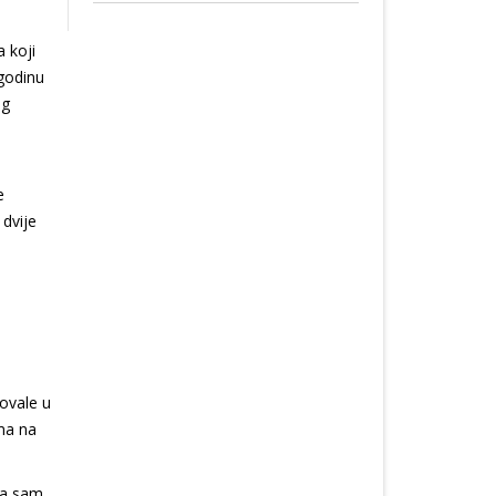
a koji
 godinu
og
e
 dvije
lovale u
ma na
 za sam