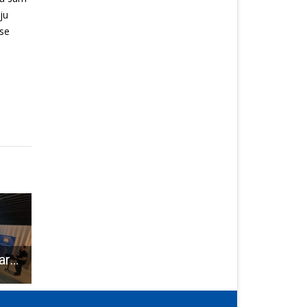
ju
 se
Obilježen Međunarodni dan smanjenja rizika od katastrofa – SROK
50-godišnji vozač iz Otočca vozio s 1.98 g/kg alkohola
Šahisti trebaju prosto