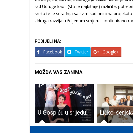
rad Udruge kao i (što je najbitnije) različite, potre
sreću te je suradnja sa svim sudionicima projekata 
Udruga razvija u željenom smjeru i kontinuirano ra
PODIJELI NA:
Facebook
Twitter
Google+
MOŽDA VAS ZANIMA
HKUD “Široka Kula” dobio priznanje za uspješno rekonstruirane nošnje!!!
U Gospiću u srijedu uživajte u hit predstavi: “I živjele su sretno”!