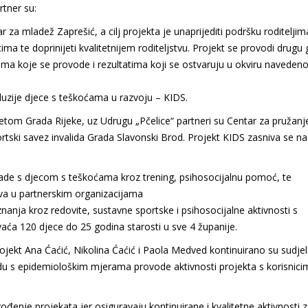
rtner su:
r za mladež Zaprešić, a cilj projekta je unaprijediti podršku roditeljim
a te doprinijeti kvalitetnijem roditeljstvu. Projekt se provodi drugu
tima koje se provode i rezultatima koji se ostvaruju u okviru naveden
kluzije djece s teškoćama u razvoju – KIDS.
itetom Grada Rijeke, uz Udrugu „Pčelice“ partneri su Centar za pružanj
ortski savez invalida Grada Slavonski Brod. Projekt KIDS zasniva se na
 rade s djecom s teškoćama kroz trening, psihosocijalnu pomoć, te
va u partnerskim organizacijama
nanja kroz redovite, sustavne sportske i psihosocijalne aktivnosti s
vaća 120 djece do 25 godina starosti u sve 4 županije.
ojekt Ana Ćaćić, Nikolina Ćaćić i Paola Medved kontinuirano su sudje
adu s epidemiološkim mjerama provode aktivnosti projekta s korisnici
vođenje projekata jer osiguravaju kontinuirane i kvalitetne aktivnosti