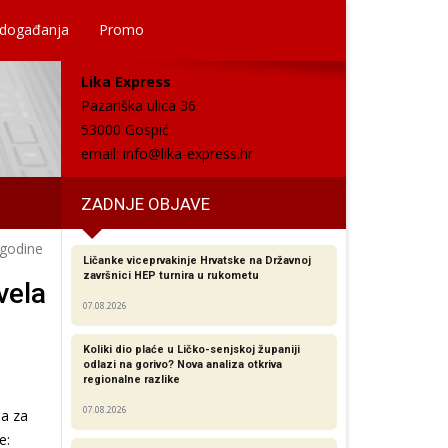
 događanja
Promo
Lika Express
Pazariška ulica 36
53000 Gospić
email:
info@lika-express.hr
ZADNJE OBJAVE
 godine
Ličanke viceprvakinje Hrvatske na Državnoj
završnici HEP turnira u rukometu
vela
07.08.2026
Koliki dio plaće u Ličko-senjskoj županiji
odlazi na gorivo? Nova analiza otkriva
regionalne razlike​
07.08.2026
a za
e: