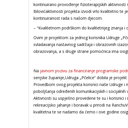
kontinuirano provođenje fizioterapijskih aktivnost
Bilovićaktivnosti projekta izvodi vrlo kvalitetno te j
kontinuiranost rada s našom djecom.
– “Kvalitetnom podrškom do kvalitetnijeg znanja i 
Ovim je projektom za jednog korisnika Udruge „Pčel
svladavanja nastavnog sadržaja i obrazovnih izazov
obrazovanja, a s druge strane pomoćnica ima osigu
Na
javnom pozivu za financiranje programske podrš
senjske županije,Udruga „Pčelice“ dobila je projekt
Provedbom ovog projekta korisnici naše Udruge i nji
poboljšanja određenih komunikacijskih i socijalnih
Aktivnosti su uspješno provedene te su i korisnici i 
rekreacijsko jahanje i boravak u prirodi na RanchuVe
kvalitetna te se nadamo da ćemo i ove godine osigu