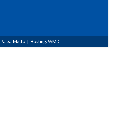
:
Palea Media
| Hosting:
WMD