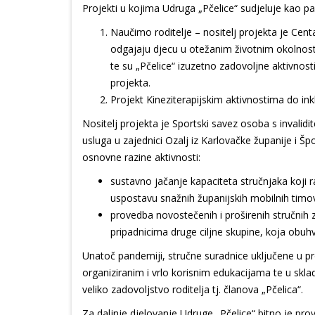
Projekti u kojima Udruga „Pčelice“ sudjeluje kao pa
Naučimo roditelje – nositelj projekta je Centa
odgajaju djecu u otežanim životnim okolnostim
te su „Pčelice“ izuzetno zadovoljne aktivnos
projekta.
Projekt Kineziterapijskim aktivnostima do in
Nositelj projekta je Sportski savez osoba s invalid
usluga u zajednici Ozalj iz Karlovačke županije i Šp
osnovne razine aktivnosti:
sustavno jačanje kapaciteta stručnjaka koji
uspostavu snažnih županijskih mobilnih timo
provedba novostečenih i proširenih stručnih z
pripadnicima druge ciljne skupine, koja obuh
Unatoč pandemiji, stručne suradnice uključene u pr
organiziranim i vrlo korisnim edukacijama te u skl
veliko zadovoljstvo roditelja tj. članova „Pčelica“.
Za daljnje djelovanje Udruge „Pčelice“ bitno je pro