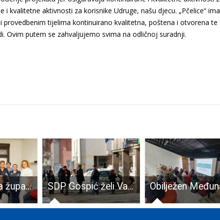
bne i kvalitetne aktivnosti za korisnike Udruge, našu djecu. „Pčelice“ ima
i provedbenim tijelima kontinuirano kvalitetna, poštena i otvorena te
di. Ovim putem se zahvaljujemo svima na odličnoj suradnji.
Ličko-senjska županija donirala dva televizora ginekološkom odjelu Opće bolnice Gospić
SDP Gospić želi Vam sretan Dan žena!!!