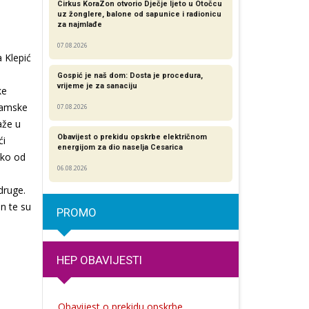
Cirkus KoraZon otvorio Dječje ljeto u Otočcu
uz žonglere, balone od sapunice i radionicu
za najmlađe
07.08.2026
 Klepić
Gospić je naš dom: Dosta je procedura,
vrijeme je za sanaciju
ke
gramske
07.08.2026
aže u
Obavijest o prekidu opskrbe električnom
ći
energijom za dio naselja Cesarica
tko od
06.08.2026
druge.
an te su
PROMO
HEP OBAVIJESTI
Obavijest o prekidu opskrbe