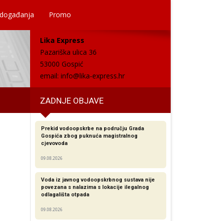
 događanja
Promo
Lika Express
Pazariška ulica 36
53000 Gospić
email:
info@lika-express.hr
ZADNJE OBJAVE
Prekid vodoopskrbe na području Grada
Gospića zbog puknuća magistralnog
cjevovoda
09.08.2026
Voda iz javnog vodoopskrbnog sustava nije
povezana s nalazima s lokacije ilegalnog
odlagališta otpada
09.08.2026