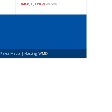
naselja Jezerce
28.07.2026
:
Palea Media
| Hosting:
WMD