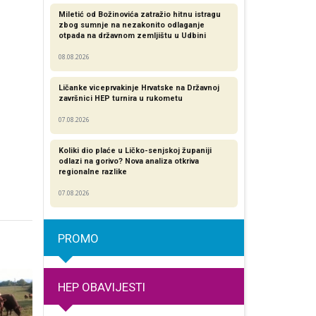
Miletić od Božinovića zatražio hitnu istragu
zbog sumnje na nezakonito odlaganje
otpada na državnom zemljištu u Udbini
08.08.2026
Ličanke viceprvakinje Hrvatske na Državnoj
završnici HEP turnira u rukometu
07.08.2026
Koliki dio plaće u Ličko-senjskoj županiji
odlazi na gorivo? Nova analiza otkriva
regionalne razlike​
07.08.2026
PROMO
HEP OBAVIJESTI