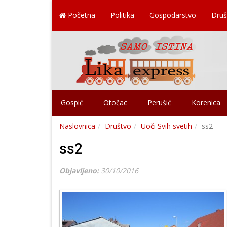
Početna
Politika
Gospodarstvo
Druš
Gospić
Otočac
Perušić
Korenica
Naslovnica
Društvo
Uoči Svih svetih
ss2
ss2
Objavljeno:
30/10/2016