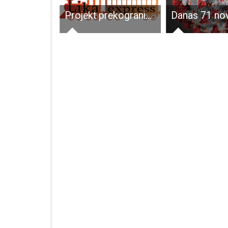
Poznato je koji su razredi u Ličko-senjskoj županiji prvaci IZZIKvizzija, borit će se za titulu hrvatskog prvaka u znanju
Projekt prekogranične suradnje EXCOVER – Osmišljeni turistički paketi za grad Gospić