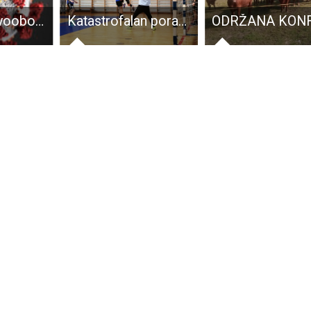
Danas 71 novooboljela osoba od COVID-19, najviše 32 u Gospiću
Katastrofalan poraz rukometaša Gospića!!!