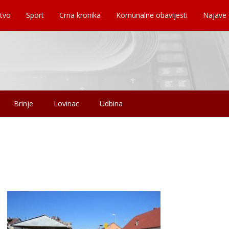
tvo
Sport
Crna kronika
Komunalne obavijesti
Najave
Brinje
Lovinac
Udbina