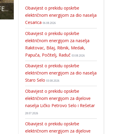
Obavijest o prekidu opskrbe
ODRŽANA KONFERENCIJA „HRVATSKI BRANITELJI NA SVOJOJ ZEMLJI – POLJOPRIVREDA NA KRŠKIM PODRUČJIMA, PRILIKE I IZAZOVI“
BRAVO: Perušićanka Mirna Dasović bila je kandidatkinja za najbolju sportašicu Zadarske županije!!!
LIJEPO: Bivši otočki školarci sa svih strana svijeta se okupili pa organizirali večer posvećenu profesorima
električnom energijom za dio naselja
Cesarica
06.08.2026
Obavijest o prekidu opskrbe
električnom energijom za naselja
Rakitovac, Bilaj, Ribnik, Medak,
Papuča, Počitelj, Raduč
03.08.2026
Obavijest o prekidu opskrbe
električnom energijom za dio naselja
Staro Selo
03.08.2026
Obavijest o prekidu opskrbe
električnom energijom za dijelove
naselja Ličko Petrovo Selo i Rešetar
28.07.2026
Obavijest o prekidu opskrbe
električnom energijom za dijelove