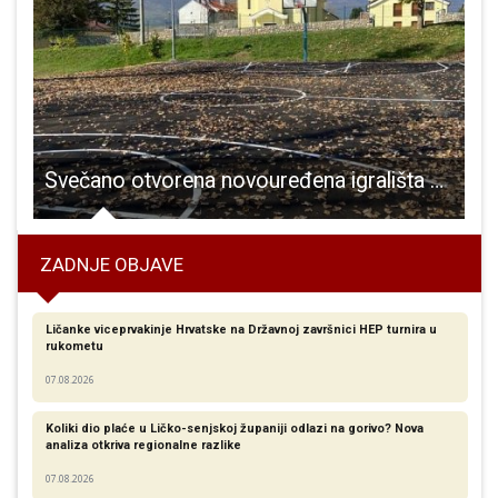
m da je uzme kao prioritet”
Svečano otvorena novouređena igrališta Osnovne škole Donji Lapac
“
ZADNJE OBJAVE
Ličanke viceprvakinje Hrvatske na Državnoj završnici HEP turnira u
rukometu
07.08.2026
Koliki dio plaće u Ličko-senjskoj županiji odlazi na gorivo? Nova
analiza otkriva regionalne razlike​
07.08.2026