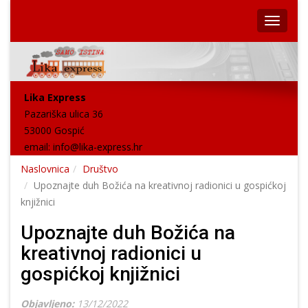
Lika Express
Pazariška ulica 36
53000 Gospić
email:
info@lika-express.hr
Naslovnica
Društvo
Upoznajte duh Božića na kreativnoj radionici u gospićkoj
knjižnici
Upoznajte duh Božića na
kreativnoj radionici u
gospićkoj knjižnici
Objavljeno:
13/12/2022