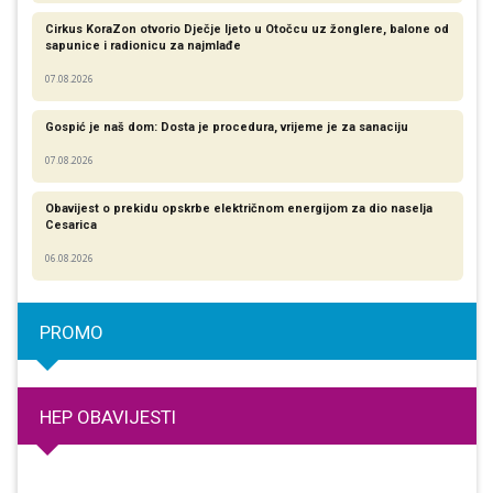
Cirkus KoraZon otvorio Dječje ljeto u Otočcu uz žonglere, balone od
sapunice i radionicu za najmlađe
07.08.2026
Gospić je naš dom: Dosta je procedura, vrijeme je za sanaciju
07.08.2026
Obavijest o prekidu opskrbe električnom energijom za dio naselja
Cesarica
06.08.2026
PROMO
HEP OBAVIJESTI