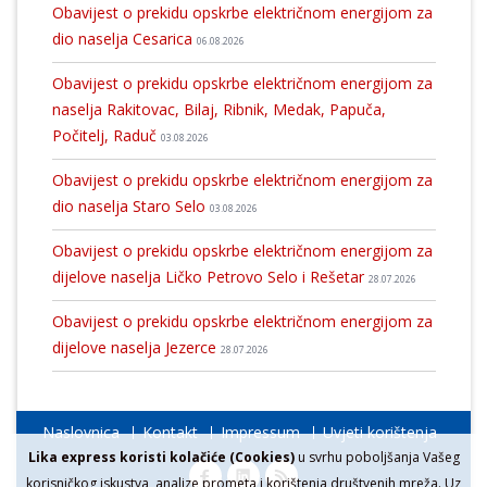
Obavijest o prekidu opskrbe električnom energijom za
dio naselja Cesarica
06.08.2026
Obavijest o prekidu opskrbe električnom energijom za
naselja Rakitovac, Bilaj, Ribnik, Medak, Papuča,
Počitelj, Raduč
03.08.2026
Obavijest o prekidu opskrbe električnom energijom za
dio naselja Staro Selo
03.08.2026
Obavijest o prekidu opskrbe električnom energijom za
dijelove naselja Ličko Petrovo Selo i Rešetar
28.07.2026
Obavijest o prekidu opskrbe električnom energijom za
dijelove naselja Jezerce
28.07.2026
Naslovnica
Kontakt
Impressum
Uvjeti korištenja
Lika express koristi kolačiće (Cookies)
u svrhu poboljšanja Vašeg
korisničkog iskustva, analize prometa i korištenja društvenih mreža. Uz