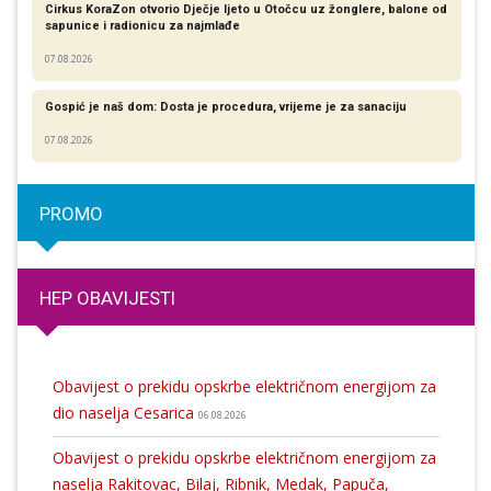
Cirkus KoraZon otvorio Dječje ljeto u Otočcu uz žonglere, balone od
sapunice i radionicu za najmlađe
07.08.2026
Gospić je naš dom: Dosta je procedura, vrijeme je za sanaciju
07.08.2026
PROMO
HEP OBAVIJESTI
Obavijest o prekidu opskrbe električnom energijom za
dio naselja Cesarica
06.08.2026
Obavijest o prekidu opskrbe električnom energijom za
naselja Rakitovac, Bilaj, Ribnik, Medak, Papuča,