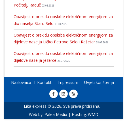
Počitelj, Raduč
03.08.2026
Obavijest o prekidu opskrbe električnom energijom za
dio naselja Staro Selo
03.08.2026
Obavijest o prekidu opskrbe električnom energijom za
dijelove naselja Ličko Petrovo Selo i Rešetar
28.07.2026
Obavijest o prekidu opskrbe električnom energijom za
dijelove naselja Jezerce
28.07.2026
Naslovnica
Kontakt
Impressum
Uvjeti korištenja
Lika express © 2026. Sva prava pridržana.
Web by:
Palea Media
| Hosting:
WMD