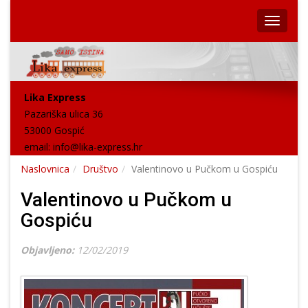
Lika Express
Pazariška ulica 36
53000 Gospić
email:
info@lika-express.hr
Naslovnica
Društvo
Valentinovo u Pučkom u Gospiću
Valentinovo u Pučkom u
Gospiću
Objavljeno:
12/02/2019