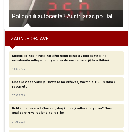
inu četvrtkom uz Tihomira Dujmovića!!!
Poligon ili autocesta? Austrijanac po Dalmatini vozio 251 na sat
ZADNJE OBJAVE
Miletić od Božinovića zatražio hitnu istragu zbog sumnje na
nezakonito odlaganje otpada na državnom zemljištu u Udbini
08.08.2026
Ličanke viceprvakinje Hrvatske na Državnoj završnici HEP turnira u
rukometu
07.08.2026
Koliki dio plaće u Ličko-senjskoj županiji odlazi na gorivo? Nova
analiza otkriva regionalne razlike​
07.08.2026