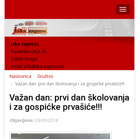
Lika Express
Pazariška ulica 36
53000 Gospić
email:
info@lika-express.hr
Naslovnica
Društvo
Važan dan: prvi dan školovanja i za gospićke prvašiće!!!
Važan dan: prvi dan školovanja
i za gospićke prvašiće!!!
Objavljeno:
03/09/2018