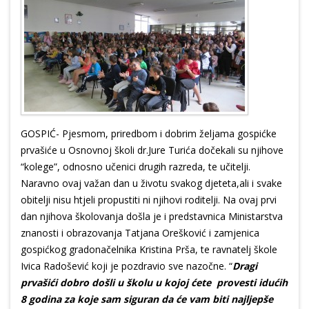
GOSPIĆ- Pjesmom, priredbom i dobrim željama gospićke
prvašiće u Osnovnoj školi dr.Jure Turića dočekali su njihove
“kolege”, odnosno učenici drugih razreda, te učitelji.
Naravno ovaj važan dan u životu svakog djeteta,ali i svake
obitelji nisu htjeli propustiti ni njihovi roditelji. Na ovaj prvi
dan njihova školovanja došla je i predstavnica Ministarstva
znanosti i obrazovanja Tatjana Orešković i zamjenica
gospićkog gradonačelnika Kristina Prša, te ravnatelj škole
Ivica Radošević koji je pozdravio sve nazočne. “
Dragi
prvašići dobro došli u školu u kojoj ćete provesti idućih
8 godina za koje sam siguran da će vam biti najljepše