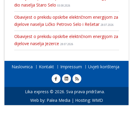
dio naselja Staro Selo
03.08.2026
Obavijest o prekidu opskrbe električnom energijom za
dijelove naselja Ličko Petrovo Selo i Rešetar
28.07.2026
Obavijest o prekidu opskrbe električnom energijom za
dijelove naselja Jezerce
28.07.2026
Naslovnica
Kontakt
Impressum
Uvjeti korištenja
Lika express © 2026. Sva prava pridržana.
Web by:
Palea Media
| Hosting:
WMD