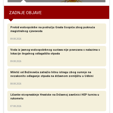
ZADNJE OBJAVE
Prekid vodoopskrbe na području Grada Gospića zbog puknuća
magistralnog cjevovoda
09.08.2026
Voda iz javnog vodoopskrbnog sustava nije povezana s nalazima s
lokacije ilegalnog odlagališta otpada
09.08.2026
Miletić od Božinovića zatražio hitnu istragu zbog sumnje na
nezakonito odlaganje otpada na državnom zemljištu u Udbini
08.08.2026
Ličanke viceprvakinje Hrvatske na Državnoj završnici HEP turnira u
rukometu
07.08.2026