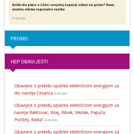
Koliki dio plaće u Ličko-senjskoj županiji odlazi na gorivo? Nova
analiza otkriva regionalne razlike​
07.08.2026
PROMO
HEP OBAVIJESTI
Obavijest o prekidu opskrbe električnom energijom za
dio naselja Cesarica
06.08.2026
Obavijest o prekidu opskrbe električnom energijom za
naselja Rakitovac, Bilaj, Ribnik, Medak, Papuča,
Počitelj, Raduč
03.08.2026
Obavijest o prekidu opskrbe električnom energijom za