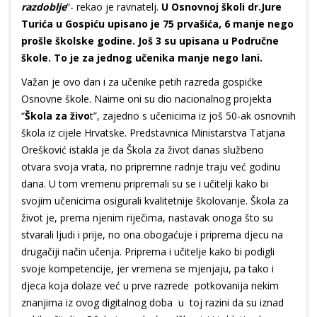
razdoblje
“- rekao je ravnatelj.
U Osnovnoj školi dr.Jure
Turića u Gospiću upisano je 75 prvašića, 6 manje nego
prošle školske godine. Još 3 su upisana u Područne
škole. To je za jednog učenika manje nego lani.
Važan je ovo dan i za učenike petih razreda gospićke
Osnovne škole. Naime oni su dio nacionalnog projekta
“
Škola za živo
t”, zajedno s učenicima iz još 50-ak osnovnih
škola iz cijele Hrvatske. Predstavnica Ministarstva Tatjana
Orešković istakla je da Škola za život danas službeno
otvara svoja vrata, no pripremne radnje traju već godinu
dana. U tom vremenu pripremali su se i učitelji kako bi
svojim učenicima osigurali kvalitetnije školovanje. Škola za
život je, prema njenim riječima, nastavak onoga što su
stvarali ljudi i prije, no ona obogaćuje i priprema djecu na
drugačiji način učenja. Priprema i učitelje kako bi podigli
svoje kompetencije, jer vremena se mjenjaju, pa tako i
djeca koja dolaze već u prve razrede potkovanija nekim
znanjima iz ovog digitalnog doba u toj razini da su iznad