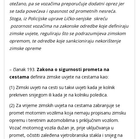
otežano, pa se vozačima preporučuje dodatni oprez jer
se tada povećava i opasnost od prometnih nesreća.
Stoga, iz Policijske uprave Ličko-senjske skreću
pozornost vozačima na zakonske odredbe koje definiraju
zimske uvjete, reguliraju što se podrazumijeva zimskom
opremom, te odredbe koje sankcioniraju nekorištenje
zimske opreme
– članak 193.
Zakona o sigurnosti prometa na
cestama
definira zimske uvjete na cestama kao:
(1) Zimski uvjeti na cesti su takvi uvjeti kada je kolnik
prekriven snijegom ili kada je na kolniku poledica.
(2) Za vrijeme zimskih uvjeta na cestama zabranjuje se
promet motornim vozilima koja nemaju propisanu zimsku
opremu i teretnim automobilima s priključnim vozilom.
Vozač motornog vozila dužan je, prije uključivanja u
promet, očistiti zaleđena vjetrobranska stakla i snijeg na