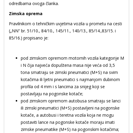
odredbama ovoga članka.
Zimska oprema
Pravilnikom o tehničkim uvjetima vozila u prometu na cesti
(„NN“ br. 51/10., 84/10., 145/11., 140/13., 85/14.,83/15. i
85/16.) propisano je:
pod zimskom opremom motornih vozila kategorije M
i N čija najveća dopuštena masa nije veća od 3,5
tona smatraju se zimski pneumatici (M+S) na svim
kotačima ili ljetni pneumatici s najmanjom dubinom
profila od 4 mm i s lancima za snijeg koji se
postavljaju na pogonske kotače;
pod zimskom opremom autobusa smatraju se lanci
ili zimski pneumatici (M+S) postavljeni na pogonske
kotače, a autobusi i teretna vozila koja ne mogu
postaviti lance na pogonske kotače moraju imati
zimske pneumatike (M+S) na pogonskim kotačima;