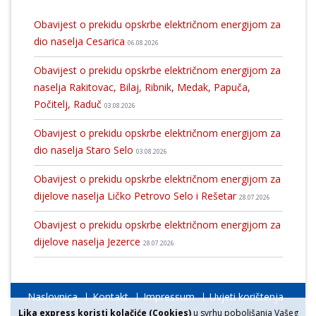
Obavijest o prekidu opskrbe električnom energijom za
dio naselja Cesarica
06.08.2026
Obavijest o prekidu opskrbe električnom energijom za
naselja Rakitovac, Bilaj, Ribnik, Medak, Papuča,
Počitelj, Raduč
03.08.2026
Obavijest o prekidu opskrbe električnom energijom za
dio naselja Staro Selo
03.08.2026
Obavijest o prekidu opskrbe električnom energijom za
dijelove naselja Ličko Petrovo Selo i Rešetar
28.07.2026
Obavijest o prekidu opskrbe električnom energijom za
dijelove naselja Jezerce
28.07.2026
Naslovnica
Kontakt
Impressum
Uvjeti korištenja
Lika express koristi kolačiće (Cookies)
u svrhu poboljšanja Vašeg