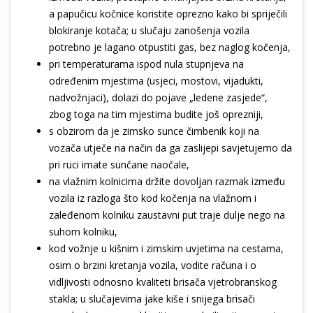
a papučicu kočnice koristite oprezno kako bi spriječili
blokiranje kotača; u slučaju zanošenja vozila
potrebno je lagano otpustiti gas, bez naglog kočenja,
pri temperaturama ispod nula stupnjeva na
određenim mjestima (usjeci, mostovi, vijadukti,
nadvožnjaci), dolazi do pojave „ledene zasjede“,
zbog toga na tim mjestima budite još oprezniji,
s obzirom da je zimsko sunce čimbenik koji na
vozača utječe na način da ga zaslijepi savjetujemo da
pri ruci imate sunčane naočale,
na vlažnim kolnicima držite dovoljan razmak između
vozila iz razloga što kod kočenja na vlažnom i
zaleđenom kolniku zaustavni put traje dulje nego na
suhom kolniku,
kod vožnje u kišnim i zimskim uvjetima na cestama,
osim o brzini kretanja vozila, vodite računa i o
vidljivosti odnosno kvaliteti brisača vjetrobranskog
stakla; u slučajevima jake kiše i snijega brisači