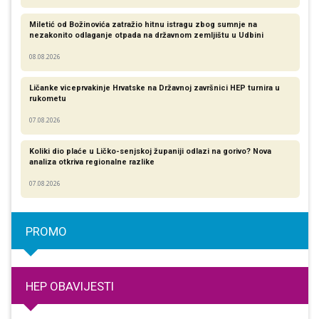
Miletić od Božinovića zatražio hitnu istragu zbog sumnje na
nezakonito odlaganje otpada na državnom zemljištu u Udbini
08.08.2026
Ličanke viceprvakinje Hrvatske na Državnoj završnici HEP turnira u
rukometu
07.08.2026
Koliki dio plaće u Ličko-senjskoj županiji odlazi na gorivo? Nova
analiza otkriva regionalne razlike​
07.08.2026
PROMO
HEP OBAVIJESTI