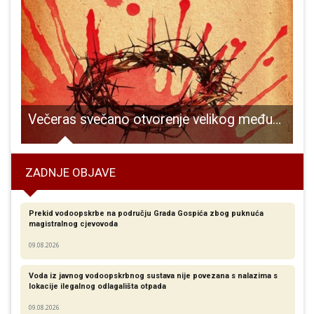
a HEP rukometnom turniru u Opatiji
Večeras svečano otvorenje velikog međunarodnog simpozija “Pasionska baština Like”
S
ZADNJE OBJAVE
Prekid vodoopskrbe na području Grada Gospića zbog puknuća
magistralnog cjevovoda
09.08.2026
Voda iz javnog vodoopskrbnog sustava nije povezana s nalazima s
lokacije ilegalnog odlagališta otpada
09.08.2026