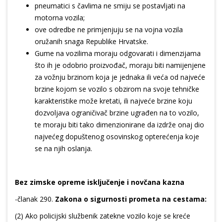
pneumatici s čavlima ne smiju se postavljati na
motorna vozila;
ove odredbe ne primjenjuju se na vojna vozila
oružanih snaga Republike Hrvatske.
Gume na vozilima moraju odgovarati i dimenzijama
što ih je odobrio proizvođač, moraju biti namijenjene
za vožnju brzinom koja je jednaka ili veća od najveće
brzine kojom se vozilo s obzirom na svoje tehničke
karakteristike može kretati, ili najveće brzine koju
dozvoljava ograničivač brzine ugrađen na to vozilo,
te moraju biti tako dimenzionirane da izdrže onaj dio
najvećeg dopuštenog osovinskog opterećenja koje
se na njih oslanja.
Bez zimske opreme isključenje i novčana kazna
-članak 290.
Zakona o sigurnosti prometa na cestama:
(2) Ako policijski službenik zatekne vozilo koje se kreće