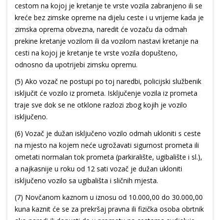
cestom na kojoj je kretanje te vrste vozila zabranjeno ili se
kreće bez zimske opreme na dijelu ceste i u vrijeme kada je
zimska oprema obvezna, naredit će vozaču da odmah
prekine kretanje vozilom ili da vozilom nastavi kretanje na
cesti na kojoj je kretanje te vrste vozila dopušteno,
odnosno da upotrijebi zimsku opremu.
(5) Ako vozač ne postupi po toj naredbi, policijski službenik
isključit će vozilo iz prometa. Isključenje vozila iz prometa
traje sve dok se ne otklone razlozi zbog kojih je vozilo
isključeno.
(6) Vozač je dužan isključeno vozilo odmah ukloniti s ceste
na mjesto na kojem neće ugrožavati sigurnost prometa ili
ometati normalan tok prometa (parkiralište, ugibalište i sl.),
a najkasnije u roku od 12 sati vozač je dužan ukloniti
isključeno vozilo sa ugibališta i sličnih mjesta.
(7) Novčanom kaznom u iznosu od 10.000,00 do 30.000,00
kuna kaznit će se za prekršaj pravna ili fizička osoba obrtnik