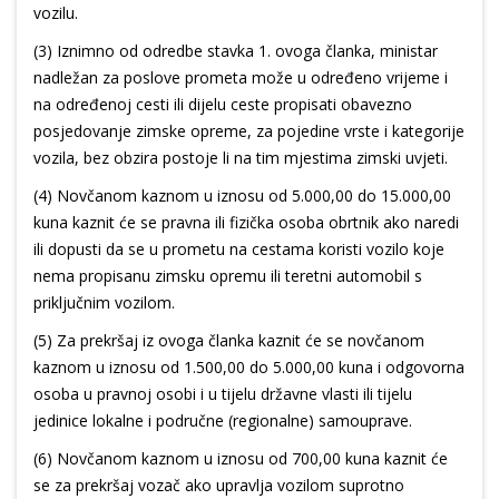
vozilu.
(3) Iznimno od odredbe stavka 1. ovoga članka, ministar
nadležan za poslove prometa može u određeno vrijeme i
na određenoj cesti ili dijelu ceste propisati obavezno
posjedovanje zimske opreme, za pojedine vrste i kategorije
vozila, bez obzira postoje li na tim mjestima zimski uvjeti.
(4) Novčanom kaznom u iznosu od 5.000,00 do 15.000,00
kuna kaznit će se pravna ili fizička osoba obrtnik ako naredi
ili dopusti da se u prometu na cestama koristi vozilo koje
nema propisanu zimsku opremu ili teretni automobil s
priključnim vozilom.
(5) Za prekršaj iz ovoga članka kaznit će se novčanom
kaznom u iznosu od 1.500,00 do 5.000,00 kuna i odgovorna
osoba u pravnoj osobi i u tijelu državne vlasti ili tijelu
jedinice lokalne i područne (regionalne) samouprave.
(6) Novčanom kaznom u iznosu od 700,00 kuna kaznit će
se za prekršaj vozač ako upravlja vozilom suprotno