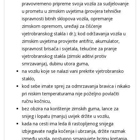
pravovremeno pripreme svoja vozila za sudjelovanje
u prometu u zimskim uvjetima (provjera tehničke
ispravnosti bitnih sklopova vozila, opremanje
zimskom opremom, uređaji za čišćenje
vjetrobranskog stakla i dr.); kod održavanja vozila u
zimskim uvjetima provjerite antifriz, akumulator,
ispravnost brisača i svjetala, tekućine za pranje
vjetrobranskog stakla (zimski aditivi protiv
smrzavanja), dubinu utora guma,
na vozilu koje se nalazi vani prekrite vjetrobransko
staklo,
kod sebe imate sprej za odmrzavanja bravica i nikako
pri niskim temperaturama nije poželjno povlačiti
ručnu kočnicu,
bez obzira na korištenje zimskih guma, lance za
snijeg i lopatu (manju) uvijek držite u vozilu,
kada na cesti ima leda ili rastopljenog snijega
izbjegavate nagla kočenja i ubrzanja, držite razmak
između vozila, postupno smanjujete brzinu kretanja,