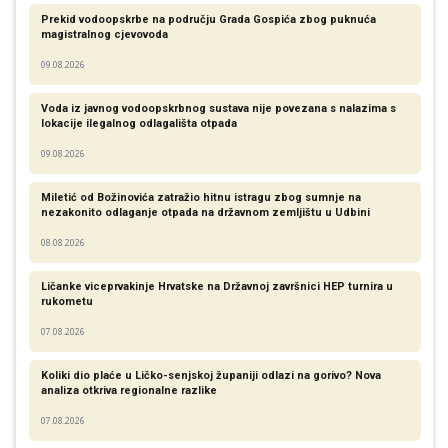
Prekid vodoopskrbe na području Grada Gospića zbog puknuća
magistralnog cjevovoda
09.08.2026
Voda iz javnog vodoopskrbnog sustava nije povezana s nalazima s
lokacije ilegalnog odlagališta otpada
09.08.2026
Miletić od Božinovića zatražio hitnu istragu zbog sumnje na
nezakonito odlaganje otpada na državnom zemljištu u Udbini
08.08.2026
Ličanke viceprvakinje Hrvatske na Državnoj završnici HEP turnira u
rukometu
07.08.2026
Koliki dio plaće u Ličko-senjskoj županiji odlazi na gorivo? Nova
analiza otkriva regionalne razlike​
07.08.2026