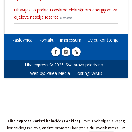
Obavijest o prekidu opskrbe električnom energijom za
dijelove naselja Jezerce
28.07.2026
Naslovnica
Kontakt
Impressum
Uvjeti korištenja
Lika express © 2026. Sva prava pridržana.
Web by:
Palea Media
| Hosting:
WMD
Lika express koristi kolačiće (Cookies)
u svrhu poboljšanja Vašeg
korisničkog iskustva, analize prometa i korištenja društvenih mreža. Uz