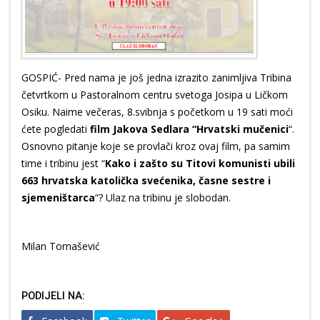
GOSPIĆ- Pred nama je još jedna izrazito zanimljiva Tribina
četvrtkom u Pastoralnom centru svetoga Josipa u Ličkom
Osiku. Naime večeras, 8.svibnja s početkom u 19 sati moći
ćete pogledati
film Jakova Sedlara “Hrvatski mučenici
“.
Osnovno pitanje koje se provlači kroz ovaj film, pa samim
time i tribinu jest “
Kako i zašto su Titovi komunisti ubili
663 hrvatska katolička svećenika, časne sestre i
sjemeništarca
“? Ulaz na tribinu je slobodan.
Milan Tomašević
PODIJELI NA: