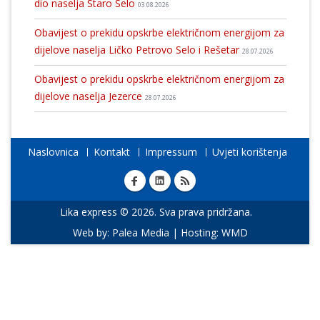
dio naselja Staro Selo
03.08.2026
Obavijest o prekidu opskrbe električnom energijom za
dijelove naselja Ličko Petrovo Selo i Rešetar
28.07.2026
Obavijest o prekidu opskrbe električnom energijom za
dijelove naselja Jezerce
28.07.2026
Naslovnica
Kontakt
Impressum
Uvjeti korištenja
Lika express © 2026. Sva prava pridržana.
Web by:
Palea Media
| Hosting:
WMD