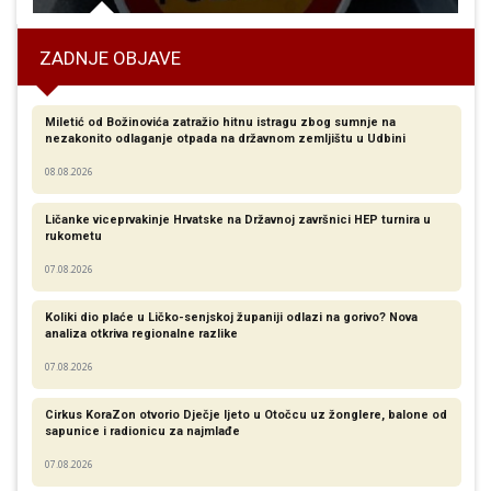
ZADNJE OBJAVE
Miletić od Božinovića zatražio hitnu istragu zbog sumnje na
nezakonito odlaganje otpada na državnom zemljištu u Udbini
08.08.2026
Ličanke viceprvakinje Hrvatske na Državnoj završnici HEP turnira u
rukometu
07.08.2026
Koliki dio plaće u Ličko-senjskoj županiji odlazi na gorivo? Nova
analiza otkriva regionalne razlike​
07.08.2026
Cirkus KoraZon otvorio Dječje ljeto u Otočcu uz žonglere, balone od
sapunice i radionicu za najmlađe
07.08.2026