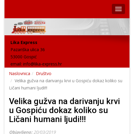
Lika Express
Pazariška ulica 36
53000 Gospić
email:
info@lika-express.hr
Naslovnica
Društvo
Velika gužva na darivanju krvi u Gospiću dokaz koliko su
Ličani humani ljudi!!!
Velika gužva na darivanju krvi
u Gospiću dokaz koliko su
Ličani humani ljudi!!!
Objavljeno:
20/03/2019