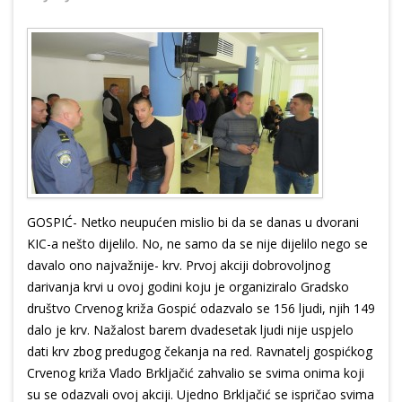
GOSPIĆ- Netko neupućen mislio bi da se danas u dvorani
KIC-a nešto dijelilo. No, ne samo da se nije dijelilo nego se
davalo ono najvažnije- krv. Prvoj akciji dobrovoljnog
darivanja krvi u ovoj godini koju je organiziralo Gradsko
društvo Crvenog križa Gospić odazvalo se 156 ljudi, njih 149
dalo je krv. Nažalost barem dvadesetak ljudi nije uspjelo
dati krv zbog predugog čekanja na red. Ravnatelj gospićkog
Crvenog križa Vlado Brkljačić zahvalio se svima onima koji
su se odazvali ovoj akciji. Ujedno Brkljačić se ispričao svima