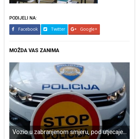
PODIJELI NA:
Facebook
Twitter
Google+
MOŽDA VAS ZANIMA
Vozio u zabranjenom smjeru, pod utjecajem alkohola i bez važeće vozačke dozvole