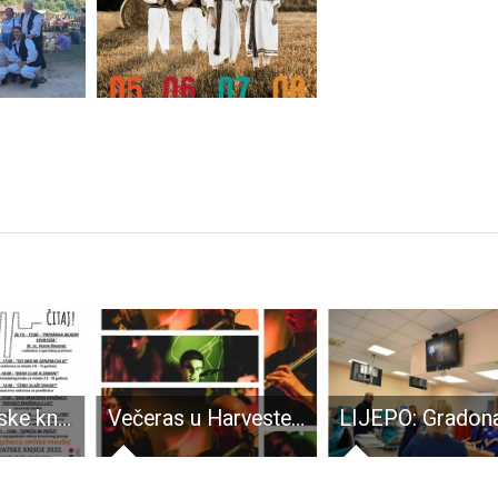
Mjesec hrvatske knjige u Narodnoj knjižnici općine Perušić
Večeras u Harvesteru svira Dirty Harry band iz Zadra. Dođite!!!