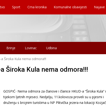
tvo
Sport
Crna kronika
Komunalne obavijesti
Najave
Brinje
Lovinac
Udbina
-a Široka Kula nema odmora!!!
-a Široka Kula nema odmora!!!
GOSPIĆ- Nema odmora za članove i članice HKUD-a “Široka Kula” 
tijekom ljetnih mjeseci. Nedjelju, 11.kolovoza proveli su u pjesmi i
druženju s brojnim turistima u NP Plitvička jezera na lokaciji Kozja