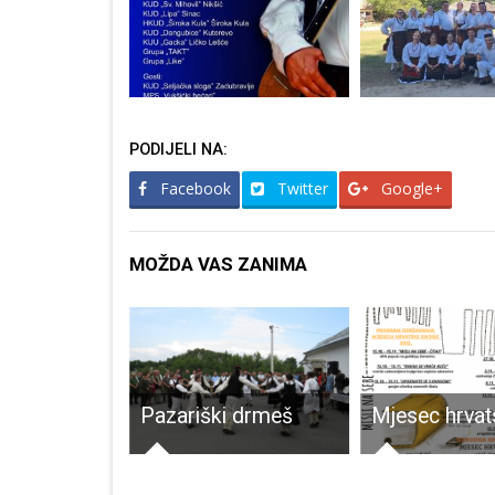
PODIJELI NA:
Facebook
Twitter
Google+
MOŽDA VAS ZANIMA
Mlade gospićke košarkašice osvojile treće mjesto na turniru u Crikvenici
Pazariški drmeš