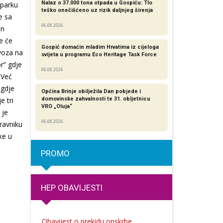
Nalaz o 37.000 tona otpada u Gospiću: Tlo
 parku
teško onečišćeno uz rizik daljnjeg širenja
e sa
06.08.2026
an
e će
Gospić domaćin mladim Hrvatima iz cijeloga
voza na
svijeta u programu Eco Heritage Task Force
r” gdje
06.08.2026
 Već
 gdje
Općina Brinje obilježila Dan pobjede i
e tri
domovinske zahvalnosti te 31. obljetnicu
VRO „Oluja“
 je
06.08.2026
ravniku
ke u
PROMO
HEP OBAVIJESTI
Obavijest o prekidu opskrbe