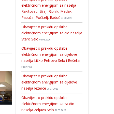
električnom energijom za naselja
Rakitovac, Bilaj, Ribnik, Medak,
Papuča, Počitelj, Raduč
03.08.2026
Obavijest o prekidu opskrbe
električnom energijom za dio naselja
Staro Selo
03.08.2026
Obavijest o prekidu opskrbe
električnom energijom za dijelove
naselja Ličko Petrovo Selo i Rešetar
28.07.2026
Obavijest o prekidu opskrbe
električnom energijom za dijelove
naselja Jezerce
28.07.2026
LIJEPO: Gradonačelnik Darko Milinović uručio Odjelu za hemodijalizu televizor, poklon grada Gospića
Sretan Vam Božić!!!
I dalje prometne nedoumice u G
Obavijest o prekidu opskrbe
električnom energijom za za dio
naselja Željava Selo
28.07.2026