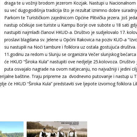
draga te u vožnji brodom jezerom Kozjak. Nastupi u Nacionalnom
su već dugogodišnja tradicija što je rezultat iznimno dobre suradnj
Parkom te Turističkom zajednicom Općine Plitvička jezera. Još jed
nastup očekuje sve turiste u Kampu Borje ove subote u 18 sati gdj
nastupiti najmlađi članovi HKUD-a. Društvo je sudjelovalo 17. kolo
proslavi blagdana sv. Jelene u Općini Rakovica na poziv KUD-a “Izvo
su nastupili na Noći tambure i folklora uz ostala gostujuća društva.
11.godinu za redom u Slunju se organizira Večer slunjskog bećarca
će HKUD “Široka Kula” nastupiti ove nedjelje 25.kolovoza. Društvo j
puta osvajalo nagrade na ovom natjecanju, no najvažniji i jedini cilj
rijalne baštine. Traju pripreme za dvodnevno putovanje i nastup u T
je će HKUD “Široka Kula” predstaviti sve ljepote izvornog folklora Li