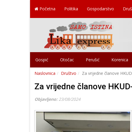
Početna
Politika
Gospodarstvo
Druš
Gospić
Otočac
Perušić
Korenica
Naslovnica
Društvo
Za vrijedne članove HKUD
Za vrijedne članove HKUD
Objavljeno:
23/08/2024