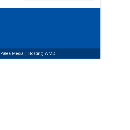
:
Palea Media
| Hosting:
WMD