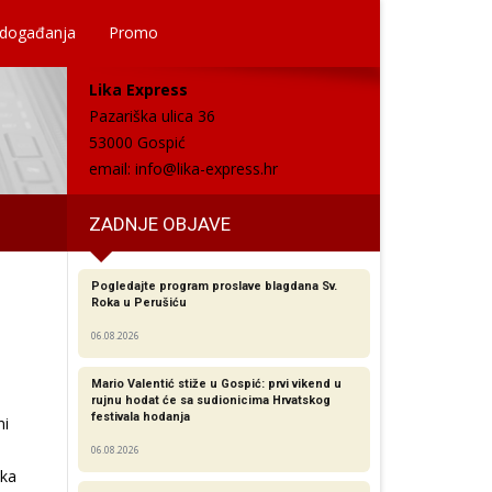
 događanja
Promo
Lika Express
Pazariška ulica 36
53000 Gospić
email:
info@lika-express.hr
ZADNJE OBJAVE
Pogledajte program proslave blagdana Sv.
Roka u Perušiću
06.08.2026
Mario Valentić stiže u Gospić: prvi vikend u
rujnu hodat će sa sudionicima Hrvatskog
festivala hodanja
ni
06.08.2026
čka