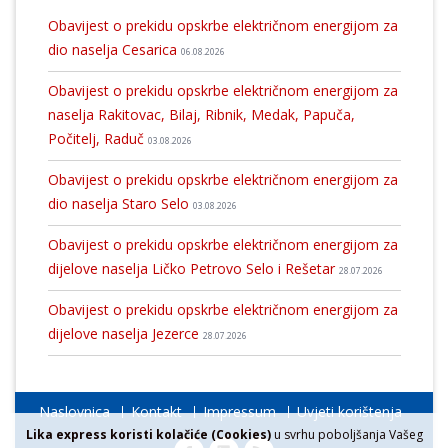
Obavijest o prekidu opskrbe električnom energijom za
dio naselja Cesarica
06.08.2026
Obavijest o prekidu opskrbe električnom energijom za
naselja Rakitovac, Bilaj, Ribnik, Medak, Papuča,
Počitelj, Raduč
03.08.2026
Obavijest o prekidu opskrbe električnom energijom za
dio naselja Staro Selo
03.08.2026
Obavijest o prekidu opskrbe električnom energijom za
dijelove naselja Ličko Petrovo Selo i Rešetar
28.07.2026
Obavijest o prekidu opskrbe električnom energijom za
dijelove naselja Jezerce
28.07.2026
Naslovnica
Kontakt
Impressum
Uvjeti korištenja
Lika express koristi kolačiće (Cookies)
u svrhu poboljšanja Vašeg