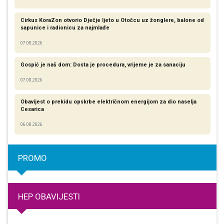
Cirkus KoraZon otvorio Dječje ljeto u Otočcu uz žonglere, balone od
sapunice i radionicu za najmlađe
07.08.2026
Gospić je naš dom: Dosta je procedura, vrijeme je za sanaciju
07.08.2026
Obavijest o prekidu opskrbe električnom energijom za dio naselja
Cesarica
06.08.2026
PROMO
HEP OBAVIJESTI