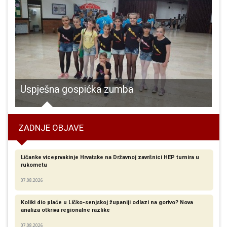
ole Tesle!
Uspješna gospićka zumba
ZADNJE OBJAVE
Ličanke viceprvakinje Hrvatske na Državnoj završnici HEP turnira u
rukometu
07.08.2026
Koliki dio plaće u Ličko-senjskoj županiji odlazi na gorivo? Nova
analiza otkriva regionalne razlike​
07.08.2026