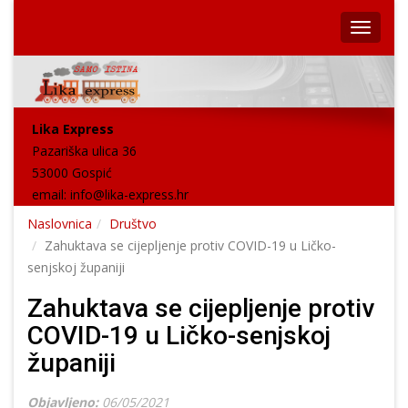
Lika Express
Pazariška ulica 36
53000 Gospić
email:
info@lika-express.hr
Naslovnica
Društvo
Zahuktava se cijepljenje protiv COVID-19 u Ličko-
senjskoj županiji
Zahuktava se cijepljenje protiv
COVID-19 u Ličko-senjskoj
županiji
Objavljeno:
06/05/2021