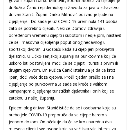
govorili župan Darko Milinović, koordinatorica za cijepljenje
dr.Ružica Čanić i epidemiolog u Zavodu za javno zdravstvo
dr.Ivan Stanić. Župan Darko Milinović pozvao je ljude na
cijepljenje. Do sada je uz COVID-19 preminula 141 osoba i
zato se potrebno cijepiti. Neki će Domovi zdravlja u
određenom vremenu cijepiti i subotom i nedjeljom, nastavit
će se i masovna cijepljenja poput onog nedavnog u
sportskoj dvorani u Gospiću kada su cijepljeni prosvjetni
djelatnici. U Ličko-senjskoj županiji na punktovima koji će
uskoro biti postavljeni moći će se cijepiti i turisti s prvim ili
drugim cjepivom. Dr. Ružica Čanić istaknula je da će kroz
lipanj doći veće doze cjepiva. Prošli tjedan prešlo se i na
cijepljenje po punktovima ,a sada se kreće s velikom
kampanjom cijepljenja turističkih djelatnika i onih koji se
zateknu u našoj županiji.
Epidemiolog dr.Ivan Stanić ističe da se i osobama koje su
preboljele COVID-19 preporuča da se cijepe barem s
jednom dozom. On očekuje da će se kroz naredna dva
mjeseca cijepiti sve osobe koje su već iskazale interes za