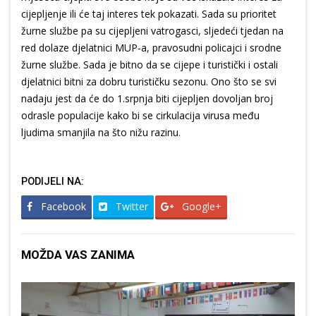
cijepljenje ili će taj interes tek pokazati. Sada su prioritet
žurne službe pa su cijepljeni vatrogasci, sljedeći tjedan na
red dolaze djelatnici MUP-a, pravosudni policajci i srodne
žurne službe. Sada je bitno da se cijepe i turistički i ostali
djelatnici bitni za dobru turističku sezonu. Ono što se svi
nadaju jest da će do 1.srpnja biti cijepljen dovoljan broj
odrasle populacije kako bi se cirkulacija virusa među
ljudima smanjila na što nižu razinu.
PODIJELI NA:
Facebook
Twitter
Google+
MOŽDA VAS ZANIMA