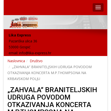
Lika Express
Pazariška ulica 36
53000 Gospić
email:
info@lika-express.hr
Naslovnica
Društvo
„ZAHVALA“ BRANITELJSKIH UDRUGA POVODOM
OTKAZIVANJA KONCERTA M.P.THOMPSONA NA
KRBAVSKOM POLJU
„ZAHVALA“ BRANITELJSKIH
UDRUGA POVODOM
OTKAZIVANJA KONCERTA