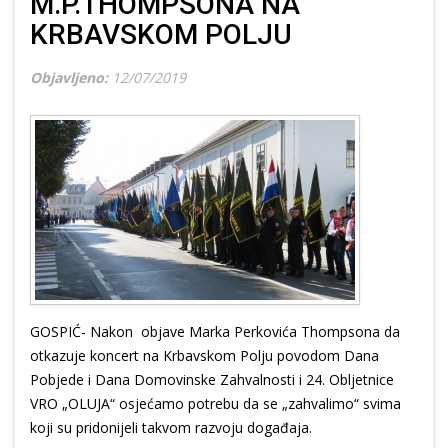
M.P.THOMPSONA NA
KRBAVSKOM POLJU
Objavljeno:
12/07/2019
GOSPIĆ- Nakon objave Marka Perkovića Thompsona da
otkazuje koncert na Krbavskom Polju povodom Dana
Pobjede i Dana Domovinske Zahvalnosti i 24. Obljetnice
VRO „OLUJA“ osjećamo potrebu da se „zahvalimo“ svima
koji su pridonijeli takvom razvoju događaja.