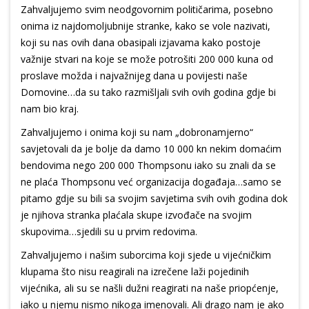
Zahvaljujemo svim neodgovornim političarima, posebno
onima iz najdomoljubnije stranke, kako se vole nazivati,
koji su nas ovih dana obasipali izjavama kako postoje
važnije stvari na koje se može potrošiti 200 000 kuna od
proslave možda i najvažnijeg dana u povijesti naše
Domovine…da su tako razmišljali svih ovih godina gdje bi
nam bio kraj.
Zahvaljujemo i onima koji su nam „dobronamjerno“
savjetovali da je bolje da damo 10 000 kn nekim domaćim
bendovima nego 200 000 Thompsonu iako su znali da se
ne plaća Thompsonu već organizacija događaja…samo se
pitamo gdje su bili sa svojim savjetima svih ovih godina dok
je njihova stranka plaćala skupe izvođače na svojim
skupovima…sjedili su u prvim redovima.
Zahvaljujemo i našim suborcima koji sjede u vijećničkim
klupama što nisu reagirali na izrečene laži pojedinih
vijećnika, ali su se našli dužni reagirati na naše priopćenje,
iako u njemu nismo nikoga imenovali. Ali drago nam je ako