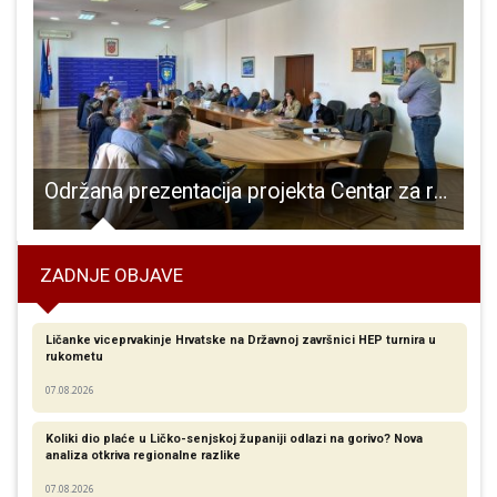
 u organizaciji RK Gospić oduševio sve
Održana prezentacija projekta Centar za razvoj brdsko planinske poljoprivrede/stočarstva na kršu sa sjedištem u Ličko-senjskoj županiji
ZADNJE OBJAVE
Ličanke viceprvakinje Hrvatske na Državnoj završnici HEP turnira u
rukometu
07.08.2026
Koliki dio plaće u Ličko-senjskoj županiji odlazi na gorivo? Nova
analiza otkriva regionalne razlike​
07.08.2026