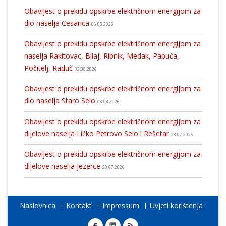
Obavijest o prekidu opskrbe električnom energijom za
dio naselja Cesarica
06.08.2026
Obavijest o prekidu opskrbe električnom energijom za
naselja Rakitovac, Bilaj, Ribnik, Medak, Papuča,
Počitelj, Raduč
03.08.2026
Obavijest o prekidu opskrbe električnom energijom za
dio naselja Staro Selo
03.08.2026
Obavijest o prekidu opskrbe električnom energijom za
dijelove naselja Ličko Petrovo Selo i Rešetar
28.07.2026
Obavijest o prekidu opskrbe električnom energijom za
dijelove naselja Jezerce
28.07.2026
Naslovnica
Kontakt
Impressum
Uvjeti korištenja