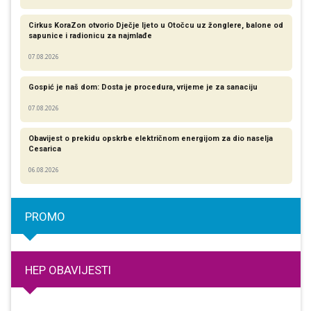
Cirkus KoraZon otvorio Dječje ljeto u Otočcu uz žonglere, balone od
sapunice i radionicu za najmlađe
07.08.2026
Gospić je naš dom: Dosta je procedura, vrijeme je za sanaciju
07.08.2026
Obavijest o prekidu opskrbe električnom energijom za dio naselja
Cesarica
06.08.2026
PROMO
HEP OBAVIJESTI