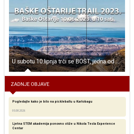
U subotu 10.lipnja trči se BOŠT, jedna od najatraktivnijih utrka s pogledom na Karlobag, Pag i cijeli Velebitski kanal
ZADNJE OBJAVE
Pogledajte kako je bilo na pickleballu u Karlobagu
05.08.2026
Ljetna STEM akademija ponovno stiže u Nikola Tesla Experience
Centar