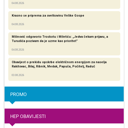
04.08.2026
Krasno se priprema za svetkovinu Velike Gospe
04.08.2026
Milinović odgovorio Troskotu i Miletiću: „Jedva čekam prijavu, a
Turudića pozivam da je uzme kao prioritet”
04.08.2026
Obavijest o prekidu opskrbe električnom energijom za naselja
Rakitovac, Bilaj, Ribnik, Medak, Papuča, Počitelj, Raduč
03.08.2026
PROMO
HEP OBAVIJESTI