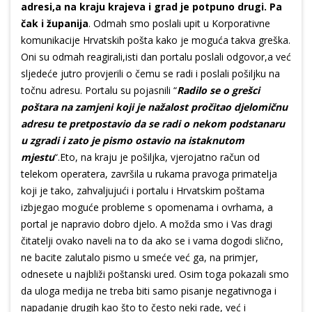
adresi,a na kraju krajeva i grad je potpuno drugi. Pa
čak i županija
. Odmah smo poslali upit u Korporativne
komunikacije Hrvatskih pošta kako je moguća takva greška.
Oni su odmah reagirali,isti dan portalu poslali odgovor,a već
sljedeće jutro provjerili o čemu se radi i poslali pošiljku na
točnu adresu. Portalu su pojasnili “
Radilo se o grešci
poštara na zamjeni koji je nažalost pročitao djelomičnu
adresu te pretpostavio da se radi o nekom podstanaru
u zgradi i zato je pismo ostavio na istaknutom
mjestu
“.Eto, na kraju je pošiljka, vjerojatno račun od
telekom operatera, završila u rukama pravoga primatelja
koji je tako, zahvaljujući i portalu i Hrvatskim poštama
izbjegao moguće probleme s opomenama i ovrhama, a
portal je napravio dobro djelo. A možda smo i Vas dragi
čitatelji ovako naveli na to da ako se i vama dogodi slično,
ne bacite zalutalo pismo u smeće već ga, na primjer,
odnesete u najbliži poštanski ured. Osim toga pokazali smo
da uloga medija ne treba biti samo pisanje negativnoga i
napadanje drugih kao što to često neki rade, već i