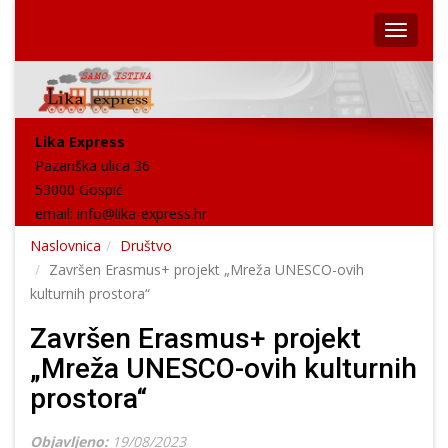
Lika Express
Pazariška ulica 36
53000 Gospić
email:
info@lika-express.hr
Naslovnica
Društvo
Završen Erasmus+ projekt „Mreža UNESCO-ovih
kulturnih prostora“
Završen Erasmus+ projekt
„Mreža UNESCO-ovih kulturnih
prostora“
Objavljeno:
19/08/2023