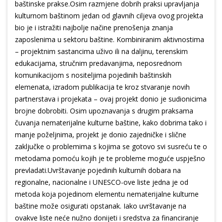
baštinske prakse.Osim razmjene dobrih praksi upravljanja
kulturnom baštinom jedan od glavnih ciljeva ovog projekta
bio je i istražiti najbolje načine prenošenja znanja
zaposlenima u sektoru baštine. Kombiniranim aktivnostima
– projektnim sastancima uživo ili na daljinu, terenskim
edukacijama, stručnim predavanjima, neposrednom
komunikacijom s nositeljima pojedinih baštinskih
elemenata, izradom publikacija te kroz stvaranje novih
partnerstava i projekata – ovaj projekt donio je sudionicima
brojne dobrobiti. Osim upoznavanja s drugim praksama
čuvanja nematerijalne kulturne baštine, kako dobrima tako i
manje poželjnima, projekt je donio zajedničke i slične
zaključke o problemima s kojima se gotovo svi susreću te o
metodama pomoću kojih je te probleme moguće uspješno
prevladati.Uvrštavanje pojedinih kulturnih dobara na
regionalne, nacionalne i UNESCO-ove liste jedna je od
metoda koja pojedinom elementu nematerijalne kulturne
baštine može osigurati opstanak. Iako uvrštavanje na
ovakve liste neće nužno donijeti i sredstva za financiranje