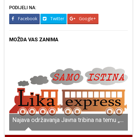
PODIJELI NA:
Facebook
Twitter
Google+
MOŽDA VAS ZANIMA
Najava održavanja Javna tribina na temu „Psihosocijalni rad sa žrtvama nasilja, sa počiniteljima nasilja u obitelji te maloljetnim počiniteljima kaznenih djela“
P