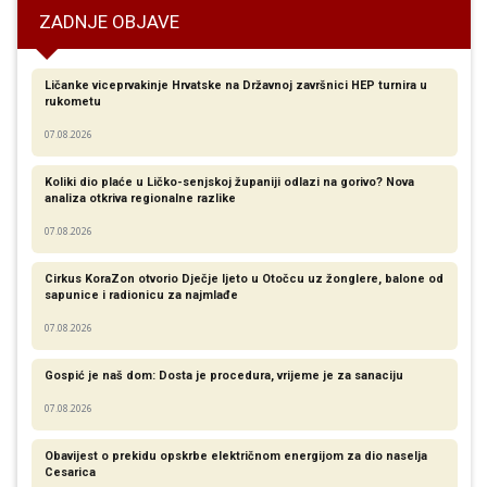
ZADNJE OBJAVE
Ličanke viceprvakinje Hrvatske na Državnoj završnici HEP turnira u
rukometu
07.08.2026
Koliki dio plaće u Ličko-senjskoj županiji odlazi na gorivo? Nova
analiza otkriva regionalne razlike​
07.08.2026
Cirkus KoraZon otvorio Dječje ljeto u Otočcu uz žonglere, balone od
sapunice i radionicu za najmlađe
07.08.2026
Gospić je naš dom: Dosta je procedura, vrijeme je za sanaciju
07.08.2026
Obavijest o prekidu opskrbe električnom energijom za dio naselja
Cesarica