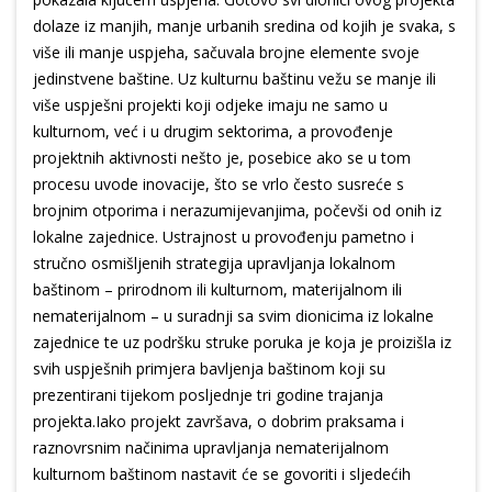
dolaze iz manjih, manje urbanih sredina od kojih je svaka, s
više ili manje uspjeha, sačuvala brojne elemente svoje
jedinstvene baštine. Uz kulturnu baštinu vežu se manje ili
više uspješni projekti koji odjeke imaju ne samo u
kulturnom, već i u drugim sektorima, a provođenje
projektnih aktivnosti nešto je, posebice ako se u tom
procesu uvode inovacije, što se vrlo često susreće s
brojnim otporima i nerazumijevanjima, počevši od onih iz
lokalne zajednice. Ustrajnost u provođenju pametno i
stručno osmišljenih strategija upravljanja lokalnom
baštinom – prirodnom ili kulturnom, materijalnom ili
nematerijalnom – u suradnji sa svim dionicima iz lokalne
zajednice te uz podršku struke poruka je koja je proizišla iz
svih uspješnih primjera bavljenja baštinom koji su
prezentirani tijekom posljednje tri godine trajanja
projekta.Iako projekt završava, o dobrim praksama i
raznovrsnim načinima upravljanja nematerijalnom
kulturnom baštinom nastavit će se govoriti i sljedećih