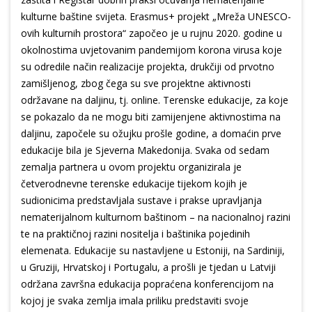
kulturne baštine svijeta. Erasmus+ projekt „Mreža UNESCO-
ovih kulturnih prostora“ započeo je u rujnu 2020. godine u
okolnostima uvjetovanim pandemijom korona virusa koje
su odredile način realizacije projekta, drukčiji od prvotno
zamišljenog, zbog čega su sve projektne aktivnosti
održavane na daljinu, tj. online. Terenske edukacije, za koje
se pokazalo da ne mogu biti zamijenjene aktivnostima na
daljinu, započele su ožujku prošle godine, a domaćin prve
edukacije bila je Sjeverna Makedonija. Svaka od sedam
zemalja partnera u ovom projektu organizirala je
četverodnevne terenske edukacije tijekom kojih je
sudionicima predstavljala sustave i prakse upravljanja
nematerijalnom kulturnom baštinom – na nacionalnoj razini
te na praktičnoj razini nositelja i baštinika pojedinih
elemenata. Edukacije su nastavljene u Estoniji, na Sardiniji,
u Gruziji, Hrvatskoj i Portugalu, a prošli je tjedan u Latviji
održana završna edukacija popraćena konferencijom na
kojoj je svaka zemlja imala priliku predstaviti svoje