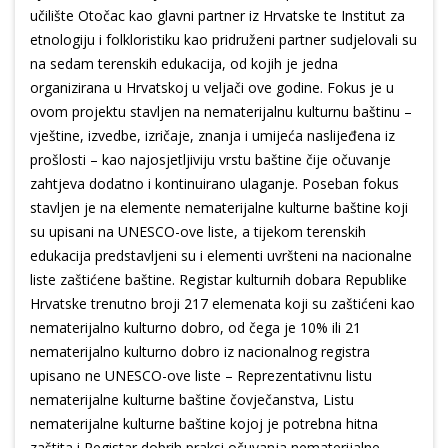
učilište Otočac kao glavni partner iz Hrvatske te Institut za
etnologiju i folkloristiku kao pridruženi partner sudjelovali su
na sedam terenskih edukacija, od kojih je jedna
organizirana u Hrvatskoj u veljači ove godine. Fokus je u
ovom projektu stavljen na nematerijalnu kulturnu baštinu –
vještine, izvedbe, izričaje, znanja i umijeća naslijeđena iz
prošlosti – kao najosjetljiviju vrstu baštine čije očuvanje
zahtjeva dodatno i kontinuirano ulaganje. Poseban fokus
stavljen je na elemente nematerijalne kulturne baštine koji
su upisani na UNESCO-ove liste, a tijekom terenskih
edukacija predstavljeni su i elementi uvršteni na nacionalne
liste zaštićene baštine. Registar kulturnih dobara Republike
Hrvatske trenutno broji 217 elemenata koji su zaštićeni kao
nematerijalno kulturno dobro, od čega je 10% ili 21
nematerijalno kulturno dobro iz nacionalnog registra
upisano ne UNESCO-ove liste – Reprezentativnu listu
nematerijalne kulturne baštine čovječanstva, Listu
nematerijalne kulturne baštine kojoj je potrebna hitna
zaštita i Registar dobrih praksi očuvanja nematerijalne