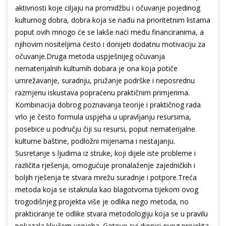
aktivnosti koje ciljaju na promidžbu i očuvanje pojedinog
kulturnog dobra, dobra koja se nađu na prioritetnim listama
poput ovih mnogo će se lakše naći među financiranima, a
njihovim nositeljima često i donijeti dodatnu motivaciju za
očuvanje.Druga metoda uspješnijeg očuvanja
nematerijalnih kulturnih dobara je ona koja potiče
umrežavanje, suradnju, pružanje podrške i neposrednu
razmjenu iskustava popraćenu praktičnim primjerima.
Kombinacija dobrog poznavanja teorije i praktičnog rada
vrlo je često formula uspjeha u upravljanju resursima,
posebice u području čiji su resursi, poput nematerijalne
kulturne baštine, podložni mijenama i nestajanju.
Susretanje s ljudima iz struke, koji dijele iste probleme i
različita rješenja, omogućuje pronalaženje zajedničkih i
boljih rješenja te stvara mrežu suradnje i potpore.Treća
metoda koja se istaknula kao blagotvorna tijekom ovog
trogodišnjeg projekta više je odlika nego metoda, no
prakticiranje te odlike stvara metodologiju koja se u pravilu
pokazala ključem uspjeha. Gotovo svi dionici ovog projekta