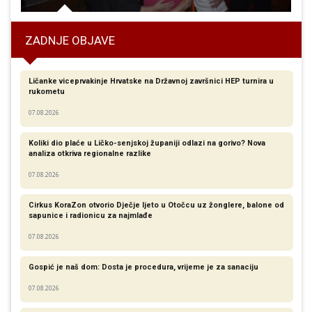
ZADNJE OBJAVE
Ličanke viceprvakinje Hrvatske na Državnoj završnici HEP turnira u
rukometu
07.08.2026
Koliki dio plaće u Ličko-senjskoj županiji odlazi na gorivo? Nova
analiza otkriva regionalne razlike​
07.08.2026
Cirkus KoraZon otvorio Dječje ljeto u Otočcu uz žonglere, balone od
sapunice i radionicu za najmlađe
07.08.2026
Gospić je naš dom: Dosta je procedura, vrijeme je za sanaciju
07.08.2026