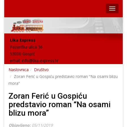
Lika Express
Pazariška ulica 36
53000 Gospić
email:
info@lika-express.hr
Naslovnica
Društvo
Zoran Ferić u Gospiću predstavio roman “Na osami blizu
mora”
Zoran Ferić u Gospiću
predstavio roman “Na osami
blizu mora”
Objavljeno:
05/11/2019