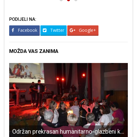
PODIJELI NA:
Facebook
Twitter
Google+
MOŽDA VAS ZANIMA
26.rođendan!!!
Održan prekrasan humanitarno-glazbeni koncert u organizaciji udruge “Vile za Liku”!
V