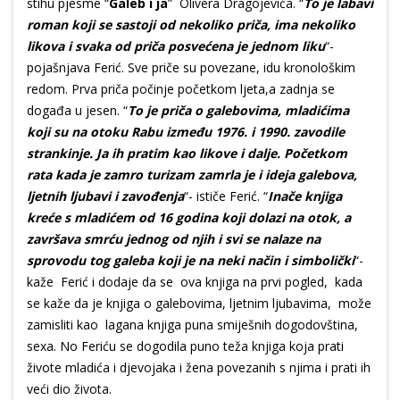
stihu pjesme “
Galeb i ja
” Olivera Dragojevića. “
To je labavi
roman koji se sastoji od nekoliko priča, ima nekoliko
likova i svaka od priča posvećena je jednom liku
“-
pojašnjava Ferić. Sve priče su povezane, idu kronološkim
redom. Prva priča počinje početkom ljeta,a zadnja se
događa u jesen. “
To je priča o galebovima, mladićima
koji su na otoku Rabu između 1976. i 1990. zavodile
strankinje. Ja ih pratim kao likove i dalje. Početkom
rata kada je zamro turizam zamrla je i ideja galebova,
ljetnih ljubavi i zavođenja
“- ističe Ferić. “
Inače knjiga
kreće s mladićem od 16 godina koji dolazi na otok, a
završava smrću jednog od njih i svi se nalaze na
sprovodu tog galeba koji je na neki način i simbolički
“-
kaže Ferić i dodaje da se ova knjiga na prvi pogled, kada
se kaže da je knjiga o galebovima, ljetnim ljubavima, može
zamisliti kao lagana knjiga puna smiješnih dogodovština,
sexa. No Feriću se dogodila puno teža knjiga koja prati
živote mladića i djevojaka i žena povezanih s njima i prati ih
veći dio života.