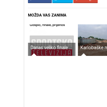
MOŽDA VAS ZANIMA
Poznata producentica Ashley Colburn bila danas u MC Nikola Tesla. Sniman i Dnevnik na selu NOVA TV s gradonačelnikom Starčevićem
Danas veliko finale Zimskog malonogometnog turnira Gospić 2026!