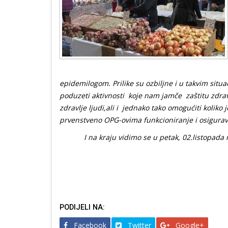
epidemilogom. Prilike su ozbiljne i u takvim sit
poduzeti aktivnosti koje nam jamče zaštitu zdravlj
zdravlje ljudi,ali i jednako tako omogućiti koli
prvenstveno OPG-ovima funkcioniranje i osigurava
I na kraju vidimo se u petak, 02.listopada na 
ŽUPAN Darko Milin
PODIJELI NA:
Facebook
Twitter
Google+