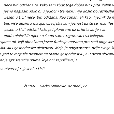
neće biti održana te kako sam zbog toga dobio niz upita, želim v
jasno naglasiti kako ni u jednom trenutku nije došlo do razmišlj
„Jesen u Lici“ neće biti održana. Kao župan, ali kao i liječnik da n
bilo više dezinformacija, obavještavam javnost da će se manifes
„Jesen u Lici“ održati kako je i planirano uz pridržavanje svih
epidemioloških mjera o čemu sam razgovarao i sa kolegom
uacijama mi koji obnašamo javne funkcije moramo preuzeti odgovorn
a, ali i gospodarske aktivnosti. Moja je odgovornost prije svega šti
ko je god to moguće nesmetane uvjete gospodarstvu, a u ovom slučaju
nje egzistencije onima koje oni zapošljavaju.
otvorenju „Jeseni u Lici“.
ović, dr.med.,v.r.