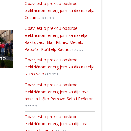
Obavijest o prekidu opskrbe
električnom energijom za dio naselja
Cesarica
06.08.2026
Obavijest o prekidu opskrbe
električnom energijom za naselja
Rakitovac, Bilaj, Ribnik, Medak,
Papuča, Počitelj, Raduč
03.08.2026
U Gospiću svečano otvoren Park Gradskog društva Crvenog križa povodom 140. obljetnice Društva
Besplatno učenje španjolskog jezika
Gradonačelnik Darko Milinović čestitao Božić onima ko
Obavijest o prekidu opskrbe
električnom energijom za dio naselja
Staro Selo
03.08.2026
Obavijest o prekidu opskrbe
električnom energijom za dijelove
naselja Ličko Petrovo Selo i Rešetar
28.07.2026
Obavijest o prekidu opskrbe
električnom energijom za dijelove
naselja Jezerce