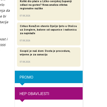
Koliki dio plaće u Ličko-senjskoj županiji
rlo
odlazi na gorivo? Nova analiza otkriva
regionalne razlike​
anja da
e bi
07.08.2026
tacija
Cirkus KoraZon otvorio Dječje ljeto u Otočcu
uz žonglere, balone od sapunice i radionicu
za najmlađe
ost i
07.08.2026
titi
Gospić je naš dom: Dosta je procedura,
vrijeme je za sanaciju
07.08.2026
PROMO
HEP OBAVIJESTI