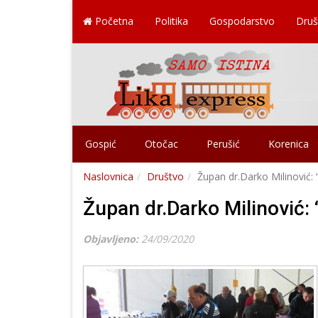
Početna
Politika
Gospodarstvo
Druš
Gospić
Otočac
Perušić
Korenica
Naslovnica
Društvo
Župan dr.Darko Milinović: “
Župan dr.Darko Milinović: 
Objavljeno:
24/09/2020