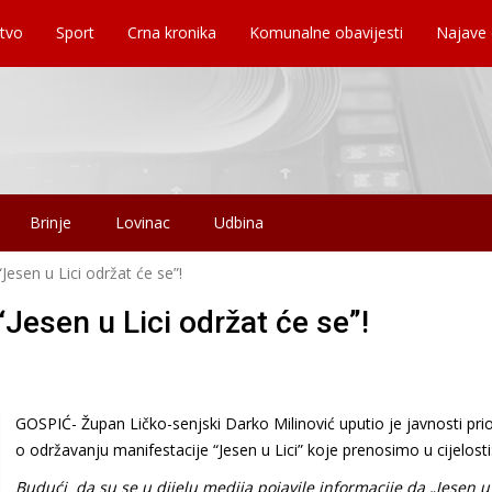
tvo
Sport
Crna kronika
Komunalne obavijesti
Najave
Brinje
Lovinac
Udbina
Jesen u Lici održat će se”!
“Jesen u Lici održat će se”!
GOSPIĆ- Župan Ličko-senjski Darko Milinović uputio je javnosti pri
o održavanju manifestacije “Jesen u Lici” koje prenosimo u cijelosti
Budući da su se u dijelu medija pojavile informacije da „Jesen u 