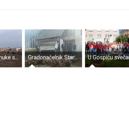
Karlobaške muke s otpadom
Gradonačelnik Starčević obišao poljoprivrednike kojima su dodijeljene potpore za obiteljska poljoprivredna gospodarstva