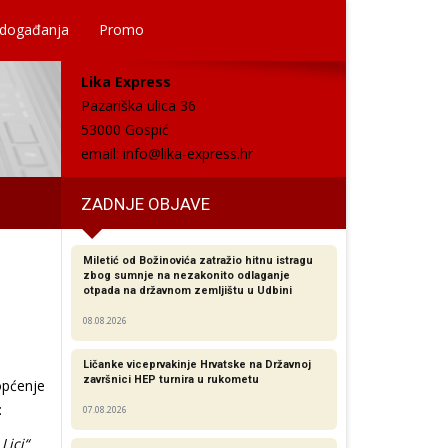
 događanja
Promo
Lika Express
Pazariška ulica 36
53000 Gospić
email:
info@lika-express.hr
ZADNJE OBJAVE
Miletić od Božinovića zatražio hitnu istragu
zbog sumnje na nezakonito odlaganje
otpada na državnom zemljištu u Udbini
08.08.2026
Ličanke viceprvakinje Hrvatske na Državnoj
završnici HEP turnira u rukometu
općenje
:
07.08.2026
Lici“