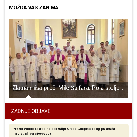
MOŽDA VAS ZANIMA
jena nesigurna dječja igrala u Ličkom Osiku
Zlatna misa preč. Mile Šajfara: Pola stoljeća vjernoga služenja Kristu i Crkvi
ZADNJE OBJAVE
Prekid vodoopskrbe na području Grada Gospića zbog puknuća
magistralnog cjevovoda