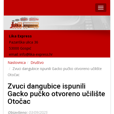
Lika Express
Pazariška ulica 36
53000 Gospić
email:
info@lika-express.hr
Naslovnica
Društvo
Zvuci dangubice ispunili Gacko pučko otvoreno učilište
Otočac
Zvuci dangubice ispunili
Gacko pučko otvoreno učilište
Otočac
Objavljeno:
03/09/2025