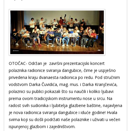
OTOČAC- Održan je završni prezentacijski koncert
polaznika radionice sviranja dangubice, čime je uspješno
privedena kraju dvanaesta radionica po redu. Pod stručnim
vodstvom Darka Čuvidića, mag. mus. i Darka Kranjčevića,
polaznici su publici pokazali što su naučili i koliko ljubavi
prema ovom tradicijskom instrumentu nose u srcu. Na
radost svih sudionika i ljubitelja glazbene baštine, najavljena
je nova radionica sviranja dangubice i iduće godine! Hvala
svima koji su došli podržati naše polaznike i uživati u večeri
ispunjenoj glazbom i zajedništvom.