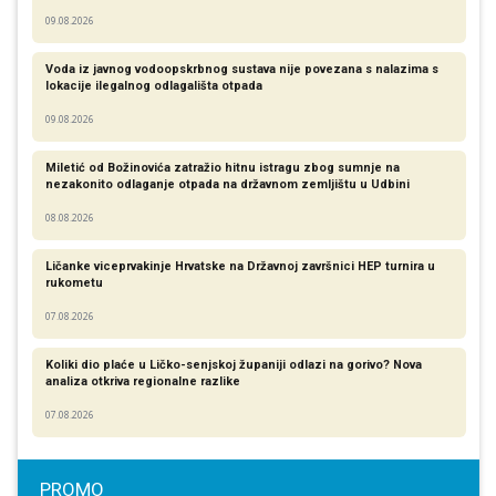
09.08.2026
Voda iz javnog vodoopskrbnog sustava nije povezana s nalazima s
lokacije ilegalnog odlagališta otpada
09.08.2026
Miletić od Božinovića zatražio hitnu istragu zbog sumnje na
nezakonito odlaganje otpada na državnom zemljištu u Udbini
08.08.2026
Ličanke viceprvakinje Hrvatske na Državnoj završnici HEP turnira u
rukometu
07.08.2026
Koliki dio plaće u Ličko-senjskoj županiji odlazi na gorivo? Nova
analiza otkriva regionalne razlike​
07.08.2026
PROMO