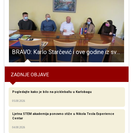
 dozvoljene su u opravdanim žurnim slučajevima
BRAVO: Karlo Starčević i ove godine iz svoje gradonačelničke plaće stipendira studente. Ove godine njih devetero
ZADNJE OBJAVE
Pogledajte kako je bilo na pickleballu u Karlobagu
05.08.2026
Ljetna STEM akademija ponovno stiže u Nikola Tesla Experience
Centar
04.08.2026