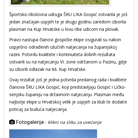
Športsko-ribolovna udruga ŠRU LIKA Gospić ostvarila je još
jedan značajan uspjeh te je drugu godinu zaredom izborila
plasman na Kup Hrvatske u lovu ribe udicom na plovak.
Pravo nastupa članovi gospićke ekipe osigurali su nakon
uspješno odrađenih izlučnih natjecanja na županijskoj
razini. Potvrdu kvalitete i kontinuiteta dobrih rezultata
ostvarili su na natjecanju VI. zone održanom u Pazinu, gdje
su izborili odlazak na 66. Kup Hrvatske.
Ovaj rezultat još je jedna potvrda predanog rada i kvalitete
članova ŠRU LIKA Gospić, koji predstavljaju Gospić i Ličko-
senjsku županiju na državnom natjecanju. Plasman među
najbolje ekipe u Hrvatskoj velik je uspjeh za klub te dodatni
poticaj za buduća natjecanja.
Fotogalerija
-
klikni na sliku za uvećanje