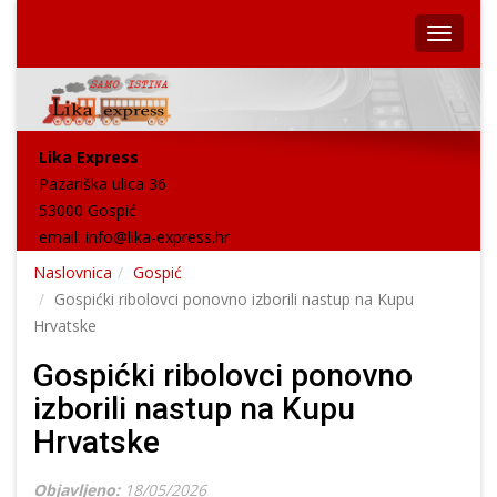
Lika Express
Pazariška ulica 36
53000 Gospić
email:
info@lika-express.hr
Naslovnica
Gospić
Gospićki ribolovci ponovno izborili nastup na Kupu
Hrvatske
Gospićki ribolovci ponovno
izborili nastup na Kupu
Hrvatske
Objavljeno:
18/05/2026