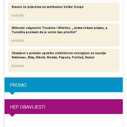
Krasno se priprema za svetkovinu Velike Gospe
04.08.2026
Milinović odgovorio Troskotu i Miletiću: „Jedva čekam prijavu, a
Turudića pozivam da je uzme kao prioritet”
04.08.2026
Obavijest o prekidu opskrbe električnom energijom za naselja
Rakitovac, Bilaj, Ribnik, Medak, Papuča, Počitelj, Raduč
03.08.2026
PROMO
HEP OBAVIJESTI