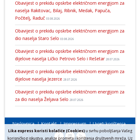
Obavijest o prekidu opskrbe električnom energijom za
naselja Rakitovac, Bilaj, Ribnik, Medak, Papuča,
Počitelj, Raduč
03.08.2026
Obavijest o prekidu opskrbe električnom energijom za
dio naselja Staro Selo
03.08.2026
Obavijest o prekidu opskrbe električnom energijom za
dijelove naselja Ličko Petrovo Selo i Rešetar
28.07.2026
Obavijest o prekidu opskrbe električnom energijom za
dijelove naselja Jezerce
28.07.2026
Obavijest o prekidu opskrbe električnom energijom za
za dio naselja Željava Selo
28.07.2026
Naslovnica
Kontakt
Impressum
Uvjeti korištenja
Lika express koristi kolačiće (Cookies)
u svrhu poboljšanja Vašeg
korisničkog iskustva, analize prometa i korištenja društvenih mreža. Uz