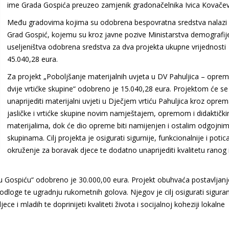
ime Grada Gospića preuzeo zamjenik gradonačelnika Ivica Kovačev
Među gradovima kojima su odobrena bespovratna sredstva nalazi 
Grad Gospić, kojemu su kroz javne pozive Ministarstva demografije
useljeništva odobrena sredstva za dva projekta ukupne vrijednosti
45.040,28 eura.
Za projekt „Poboljšanje materijalnih uvjeta u DV Pahuljica – opre
dvije vrtićke skupine“ odobreno je 15.040,28 eura. Projektom će se
unaprijediti materijalni uvjeti u Dječjem vrtiću Pahuljica kroz opre
jasličke i vrtićke skupine novim namještajem, opremom i didaktičk
materijalima, dok će dio opreme biti namijenjen i ostalim odgojni
skupinama. Cilj projekta je osigurati sigurnije, funkcionalnije i potica
okruženje za boravak djece te dodatno unaprijediti kvalitetu ranog 
 u Gospiću“ odobreno je 30.000,00 eura. Projekt obuhvaća postavljanj
podloge te ugradnju rukometnih golova. Njegov je cilj osigurati siguran
jece i mladih te doprinijeti kvaliteti života i socijalnoj koheziji lokalne