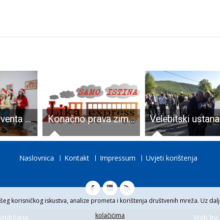
BRAVO: S Adventa u Mušaluku u dom za nezbrinutu djecu u Vinkovcima ide više od 8.000 kuna pomoći
Konačno prava zima. U Gospiću jutros 70 centimetara snijega
Naslovnica
Kontakt
Impressum
Uvjeti korištenja
eg korisničkog iskustva, analize prometa i korištenja društvenih mreža. Uz daljn
kolačićima
 pridržana.
Web by