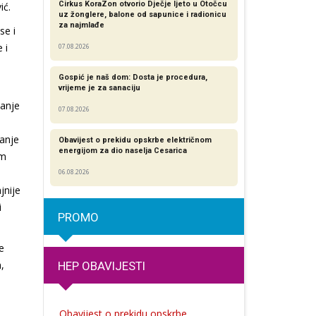
Cirkus KoraZon otvorio Dječje ljeto u Otočcu
ić.
uz žonglere, balone od sapunice i radionicu
za najmlađe
se i
 i
07.08.2026
Gospić je naš dom: Dosta je procedura,
vrijeme je za sanaciju
manje
07.08.2026
manje
Obavijest o prekidu opskrbe električnom
energijom za dio naselja Cesarica
im
m
06.08.2026
jnije
i
PROMO
e
,
HEP OBAVIJESTI
Obavijest o prekidu opskrbe