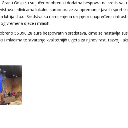
va, Gradu Gospiću su jučer odobrena i dodatna bespovratna sredstva u
redstava jedinicama lokalne samouprave za opremanje javnih sportsk
tska lutrija d.o.o. Sredstva su namijenjena daljnjem unapređenju infrast
dnog vremena djece i mladih.
breno 56.390,28 eura bespovratnih sredstava, čime se nastavlja su
i i mladima te stvaranje kvalitetnijih uvjeta za njihov rast, razvoj i ak