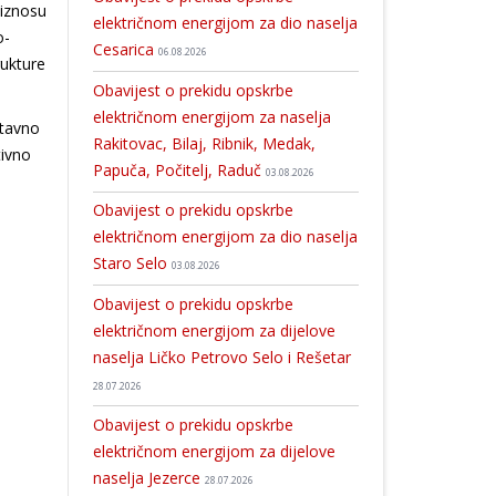
 iznosu
električnom energijom za dio naselja
o-
Cesarica
06.08.2026
rukture
Obavijest o prekidu opskrbe
električnom energijom za naselja
stavno
Rakitovac, Bilaj, Ribnik, Medak,
tivno
Papuča, Počitelj, Raduč
03.08.2026
Obavijest o prekidu opskrbe
električnom energijom za dio naselja
Staro Selo
03.08.2026
Obavijest o prekidu opskrbe
električnom energijom za dijelove
naselja Ličko Petrovo Selo i Rešetar
28.07.2026
Obavijest o prekidu opskrbe
električnom energijom za dijelove
naselja Jezerce
28.07.2026