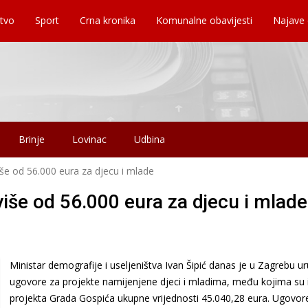
tvo
Sport
Crna kronika
Komunalne obavijesti
Najave
Brinje
Lovinac
Udbina
e od 56.000 eura za djecu i mlade
še od 56.000 eura za djecu i mlade
Ministar demografije i useljeništva Ivan Šipić danas je u Zagrebu ur
ugovore za projekte namijenjene djeci i mladima, među kojima su 
projekta Grada Gospića ukupne vrijednosti 45.040,28 eura. Ugovore