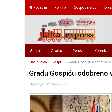
Početna
Politika
Gospodarstvo
Druš
Gospić
Otočac
Perušić
Korenica
Naslovnica
Gospić
Gradu Gospiću odobreno viš
Gradu Gospiću odobreno vi
Objavljeno:
16/06/2026