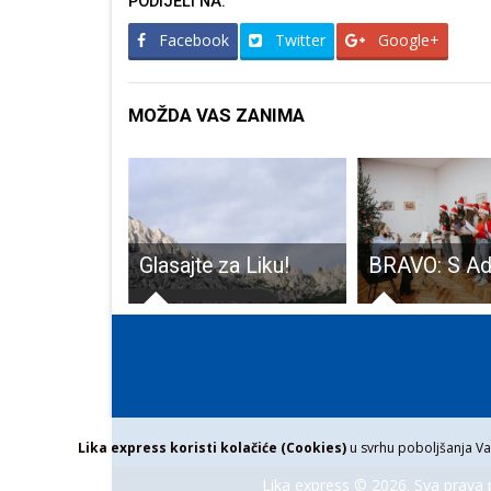
PODIJELI NA:
Facebook
Twitter
Google+
MOŽDA VAS ZANIMA
Učenici, prijavite se na likovni,literarni i foto natječaj DUZS-a
Glasajte za Liku!
Lika express koristi kolačiće (Cookies)
u svrhu poboljšanja Vaš
Lika express © 2026. Sva prava