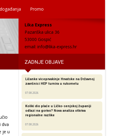
 događanja
Promo
Lika Express
Pazariška ulica 36
53000 Gospić
email:
info@lika-express.hr
ZADNJE OBJAVE
Ličanke viceprvakinje Hrvatske na Državnoj
završnici HEP turnira u rukometu
07.08.2026
Koliki dio plaće u Ličko-senjskoj županiji
odlazi na gorivo? Nova analiza otkriva
regionalne razlike​
učio
i dva
07.08.2026
 je u