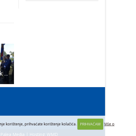
Velebitski ustanak bio je iskra kojom je upaljena kasnija hrvatska samostalnost
Predstavljen projekt unaprjeđenja društvene infrastrukture u Novalji
BRAVO: Osnovano Znanstveno i kulturno društv
je korištenje, prihvaćate korištenje kolačića.
PRIHVAĆAM
Više o
:
Palea Media
| Hosting:
WMD