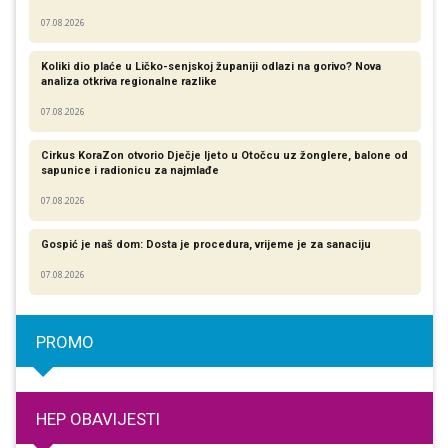
07.08.2026
Koliki dio plaće u Ličko-senjskoj županiji odlazi na gorivo? Nova
analiza otkriva regionalne razlike​
07.08.2026
Cirkus KoraZon otvorio Dječje ljeto u Otočcu uz žonglere, balone od
sapunice i radionicu za najmlađe
07.08.2026
Gospić je naš dom: Dosta je procedura, vrijeme je za sanaciju
07.08.2026
PROMO
HEP OBAVIJESTI