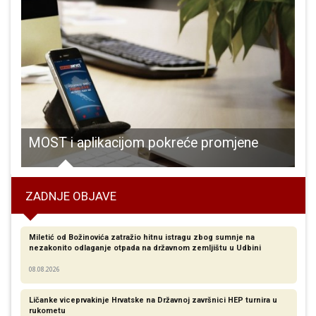
 COVID-19, najviše 32 u Gospiću
MOST i aplikacijom pokreće promjene
V
ZADNJE OBJAVE
Miletić od Božinovića zatražio hitnu istragu zbog sumnje na
nezakonito odlaganje otpada na državnom zemljištu u Udbini
08.08.2026
Ličanke viceprvakinje Hrvatske na Državnoj završnici HEP turnira u
rukometu