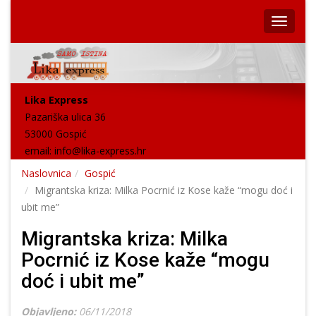
Lika Express
Pazariška ulica 36
53000 Gospić
email:
info@lika-express.hr
Naslovnica
Gospić
Migrantska kriza: Milka Pocrnić iz Kose kaže “mogu doć i
ubit me”
Migrantska kriza: Milka
Pocrnić iz Kose kaže “mogu
doć i ubit me”
Objavljeno:
06/11/2018