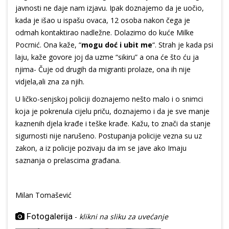
javnosti ne daje nam izjavu. Ipak doznajemo da je uočio,
kada je išao u ispašu ovaca, 12 osoba nakon čega je
odmah kontaktirao nadležne. Dolazimo do kuće Milke
Pocrnić. Ona kaže, “
mogu doć i ubit me
“. Strah je kada psi
laju, kaže govore joj da uzme “sikiru” a ona će što ću ja
njima- Čuje od drugih da migranti prolaze, ona ih nije
vidjela,ali zna za njih.
U ličko-senjskoj policiji doznajemo nešto malo i o snimci
koja je pokrenula cijelu priču, doznajemo i da je sve manje
kaznenih djela krađe i teške krađe. Kažu, to znači da stanje
sigurnosti nije narušeno. Postupanja policije vezna su uz
zakon, a iz policije pozivaju da im se jave ako Imaju
saznanja o prelascima građana.
Milan Tomašević
Fotogalerija
-
klikni na sliku za uvećanje