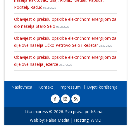
naselja Rakitovac, Bilaj, Ribnik, Medak, Papuča,
Počitelj, Raduč
03.08.2026
Obavijest o prekidu opskrbe električnom energijom za
dio naselja Staro Selo
03.08.2026
Obavijest o prekidu opskrbe električnom energijom za
dijelove naselja Ličko Petrovo Selo i Rešetar
28.07.2026
Obavijest o prekidu opskrbe električnom energijom za
dijelove naselja Jezerce
28.07.2026
Naslovnica
Kontakt
Impressum
Uvjeti korištenja
Lika express © 2026. Sva prava pridržana.
Web by:
Palea Media
| Hosting:
WMD