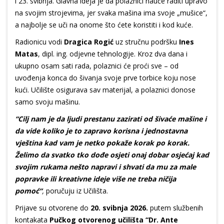
i 23. svibnja. Glavna ideja je da polaznici nauče raditi upravo
na svojim strojevima, jer svaka mašina ima svoje „mušice“,
a najbolje se uči na onome što ćete koristiti i kod kuće.
Radionicu vodi
Dragica Rogić
uz stručnu podršku
Ines
Matas
, dipl. ing. odjevne tehnologije. Kroz dva dana i
ukupno osam sati rada, polaznici će proći sve – od
uvođenja konca do šivanja svoje prve torbice koju nose
kući. Učilište osigurava sav materijal, a polaznici donose
samo svoju mašinu.
“Cilj nam je da ljudi prestanu zazirati od šivaće mašine i
da vide koliko je to zapravo korisna i jednostavna
vještina kad vam je netko pokaže korak po korak.
Želimo da svatko tko dođe osjeti onaj dobar osjećaj kad
svojim rukama nešto napravi i shvati da mu za male
popravke ili kreativne ideje više ne treba ničija
pomoć“
,
poručuju iz Učilišta.
Prijave su otvorene do
20. svibnja 2026.
putem službenih
kontakata
Pučkog otvorenog učilišta “Dr. Ante