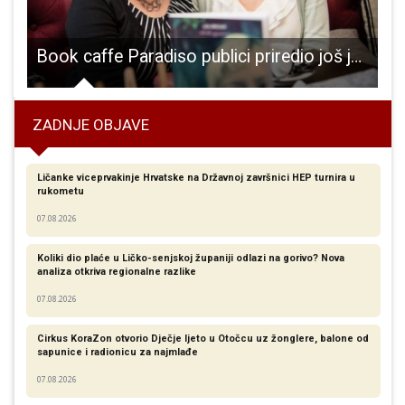
klus “Klasika u Pučkom”!!!
Book caffe Paradiso publici priredio još jednu ugodnu književnu večer
S
ZADNJE OBJAVE
Ličanke viceprvakinje Hrvatske na Državnoj završnici HEP turnira u
rukometu
07.08.2026
Koliki dio plaće u Ličko-senjskoj županiji odlazi na gorivo? Nova
analiza otkriva regionalne razlike​
07.08.2026
Cirkus KoraZon otvorio Dječje ljeto u Otočcu uz žonglere, balone od
sapunice i radionicu za najmlađe
07.08.2026