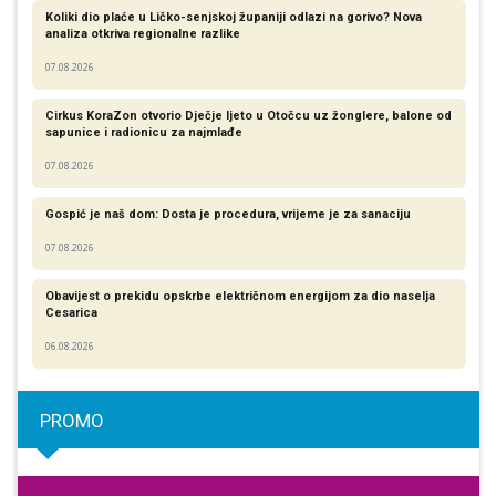
Koliki dio plaće u Ličko-senjskoj županiji odlazi na gorivo? Nova
analiza otkriva regionalne razlike​
07.08.2026
Cirkus KoraZon otvorio Dječje ljeto u Otočcu uz žonglere, balone od
sapunice i radionicu za najmlađe
07.08.2026
Gospić je naš dom: Dosta je procedura, vrijeme je za sanaciju
07.08.2026
Obavijest o prekidu opskrbe električnom energijom za dio naselja
Cesarica
06.08.2026
PROMO