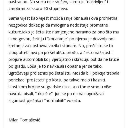
nastradao. Na sreću nije srušen, samo je “nakrivljen” i
zarotiran za skoro 90 stupnjeva.
Sama vijest kao vijest možda i nije bitna,ali i ova prometna
nezgodica dokaz je da mnogima nedostaje prometne
kulture.Iako je šetalište namjenjeno naravno za ono što mu
i ime govori, šetnju i “korziranje” po njemu je dozvoljeno i
kretanje za dostavna vozila i stanare. No, prečesto se to
zloupotrebljava pa po šetalištu prođu, a često nažalost i
projure automobili koji vjerojatno i skraćuju put da ne kruže
po gradu. Loša je to navika,ali i opasna jer se tako
ugrožavaju prolaznici po šetalištu. Možda bi i policija trebala
ponekad “prošetati” po korzu pa takve malo i kazniti.
Uostalom brojne su gradske ulice, a o tome smo u više
navrata pisali, “trkalište” juri se po njima i ugrožava
sigurnost pješaka i “normalnih” vozača.
Milan Tomašević