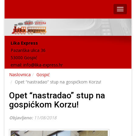
Lika Express
Pazariška ulica 36
53000 Gospić
email:
info@lika-express.hr
Naslovnica
Gospić
Opet “nastradao” stup na gospićkom Korzu!
Opet “nastradao” stup na
gospićkom Korzu!
Objavljeno:
11/08/2018