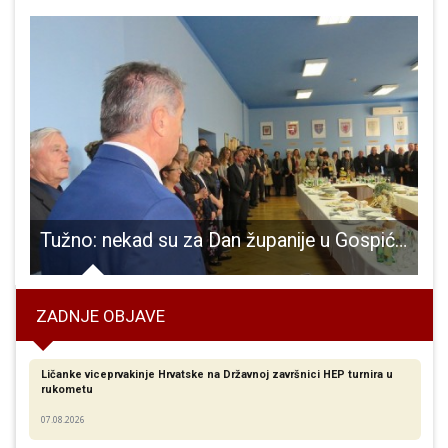
šili maksimalnim učinkom!!!
Tužno: nekad su za Dan županije u Gospić dolazili premijeri, danas najsvečaniji dio: prijem kod župana
ZADNJE OBJAVE
Ličanke viceprvakinje Hrvatske na Državnoj završnici HEP turnira u
rukometu
07.08.2026