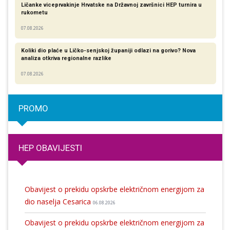
Ličanke viceprvakinje Hrvatske na Državnoj završnici HEP turnira u
rukometu
07.08.2026
Koliki dio plaće u Ličko-senjskoj županiji odlazi na gorivo? Nova
analiza otkriva regionalne razlike​
07.08.2026
PROMO
HEP OBAVIJESTI
Obavijest o prekidu opskrbe električnom energijom za
dio naselja Cesarica
06.08.2026
Obavijest o prekidu opskrbe električnom energijom za