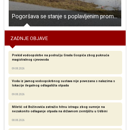
 u turističkoj promociji Grabovače
Pogoršava se stanje s poplavljenim prometnicama na gospićkom području
ZADNJE OBJAVE
Prekid vodoopskrbe na području Grada Gospića zbog puknuća
magistralnog cjevovoda
09.08.2026
Voda iz javnog vodoopskrbnog sustava nije povezana s nalazima s
lokacije ilegalnog odlagališta otpada
09.08.2026
Miletić od Božinovića zatražio hitnu istragu zbog sumnje na
nezakonito odlaganje otpada na državnom zemljištu u Udbini
08.08.2026