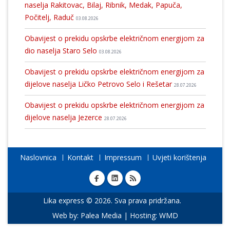
naselja Rakitovac, Bilaj, Ribnik, Medak, Papuča,
Počitelj, Raduč
03.08.2026
Obavijest o prekidu opskrbe električnom energijom za
dio naselja Staro Selo
03.08.2026
Obavijest o prekidu opskrbe električnom energijom za
dijelove naselja Ličko Petrovo Selo i Rešetar
28.07.2026
Obavijest o prekidu opskrbe električnom energijom za
dijelove naselja Jezerce
28.07.2026
Naslovnica
Kontakt
Impressum
Uvjeti korištenja
Lika express © 2026. Sva prava pridržana.
Web by:
Palea Media
| Hosting:
WMD