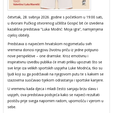
četvrtak, 28. svibnja 2026. godine s početkom u 19:00 sati,
u dvorani Pučkog otvorenog učilišta Gospić bit će izvedena
kazališna predstava “Luka Modrić: Moja igra“, namijenjena
cijeloj obitelji.
Predstava o najvećem hrvatskom nogometašu svih
vremena donosi njegovu životnu priču iz jedne potpuno
nove perspektive – one dramske. Kroz emotivnu i
inspirativnu izvedbu publika će imati priliku upoznati što se
sve krije iza velikih sportskih uspjeha Luke Modrića, tko su
ljudi koji su ga podržavali na njegovom putu te s kakvim se
izazovima suočavao tijekom odrastanja i sportske karijere.
U vremenu kada djeca i mladi često sanjaju brzu slavu i
uspjeh, ova predstava podsjeća kako se najveći rezultati
postižu prije svega napornim radom, upornošću i vjerom u
sebe.