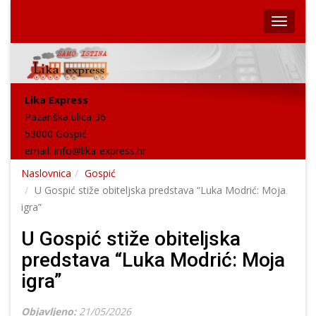
Lika Express
Pazariška ulica 36
53000 Gospić
email:
info@lika-express.hr
Naslovnica
Gospić
U Gospić stiže obiteljska predstava “Luka Modrić: Moja
igra”
U Gospić stiže obiteljska
predstava “Luka Modrić: Moja
igra”
Objavljeno:
21/05/2026