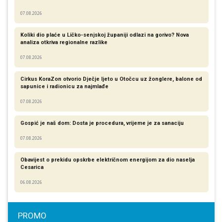
07.08.2026
Koliki dio plaće u Ličko-senjskoj županiji odlazi na gorivo? Nova
analiza otkriva regionalne razlike​
07.08.2026
Cirkus KoraZon otvorio Dječje ljeto u Otočcu uz žonglere, balone od
sapunice i radionicu za najmlađe
07.08.2026
Gospić je naš dom: Dosta je procedura, vrijeme je za sanaciju
07.08.2026
Obavijest o prekidu opskrbe električnom energijom za dio naselja
Cesarica
06.08.2026
PROMO