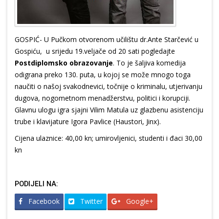
GOSPIĆ- U Pučkom otvorenom učilištu dr.Ante Starčević u
Gospiću, u srijedu 19.veljače od 20 sati pogledajte
Postdiplomsko obrazovanje
. To je šaljiva komedija
odigrana preko 130. puta, u kojoj se može mnogo toga
naučiti o našoj svakodnevici, točnije o kriminalu, utjerivanju
dugova, nogometnom menadžerstvu, politici i korupciji.
Glavnu ulogu igra sjajni Vilim Matula uz glazbenu asistenciju
trube i klavijature Igora Pavlice (Haustori, Jinx).
Cijena ulaznice: 40,00 kn; umirovljenici, studenti i đaci 30,00
kn
PODIJELI NA:
Facebook
Twitter
Google+