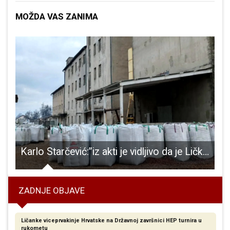
MOŽDA VAS ZANIMA
Karlo Starčević:”iz akti je vidljivo da je Ličko – senjska županija izdala 10. listopada 2022. godine dozvolu za oporabu (reciklažu) neopasnog otpada a ne Grad Gospić ili gradonačelnik Karlo Starčević”
ZADNJE OBJAVE
Ličanke viceprvakinje Hrvatske na Državnoj završnici HEP turnira u
rukometu