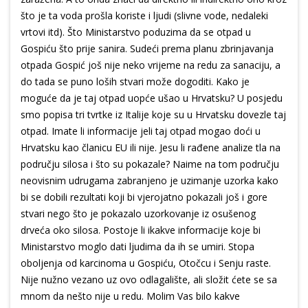
što je ta voda prošla koriste i ljudi (slivne vode, nedaleki
vrtovi itd). Što Ministarstvo poduzima da se otpad u
Gospiću što prije sanira. Sudeći prema planu zbrinjavanja
otpada Gospić još nije neko vrijeme na redu za sanaciju, a
do tada se puno loših stvari može dogoditi. Kako je
moguće da je taj otpad uopće ušao u Hrvatsku? U posjedu
smo popisa tri tvrtke iz Italije koje su u Hrvatsku dovezle taj
otpad. Imate li informacije jeli taj otpad mogao doći u
Hrvatsku kao članicu EU ili nije. Jesu li rađene analize tla na
području silosa i što su pokazale? Naime na tom području
neovisnim udrugama zabranjeno je uzimanje uzorka kako
bi se dobili rezultati koji bi vjerojatno pokazali još i gore
stvari nego što je pokazalo uzorkovanje iz osušenog
drveća oko silosa. Postoje li ikakve informacije koje bi
Ministarstvo moglo dati ljudima da ih se umiri. Stopa
oboljenja od karcinoma u Gospiću, Otočcu i Senju raste.
Nije nužno vezano uz ovo odlagalište, ali složit ćete se sa
mnom da nešto nije u redu. Molim Vas bilo kakve