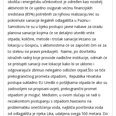
okoliša i energetsku učinkovitost je određen kao nositelj
aktivnosti te će ujedno osigurati većinu financijskih
sredstava (85%) potrebnih za njihovu realizaciju.Već su
pokrenute sanacije ilegalnih odlagališta u Pazinu i
Samoboru te su u tijeku postupci javne nabave za izradu
planova sanacije kojima će se detaljno utvrditi vrste
otpada, količine, metode i trošak sanacije.Vezano za
lokaciju u Gospiću, s aktivnostima će se započeti čim se za
to steknu svi pravni preduvjeti. Naime, po dovršetku
istražnih radnji koje provode nadležne institucije, odmah će
se pristupiti sanaciji ove lokacije kako bi se uklonio i
odgovarajuće zbrinuo nelegalno odložen otpad.Što se tiče
prekograničnog prometa otpadom, Republika Hrvatska
postupa sukladno EU Uredbi o pošiljkama otpada te ako su
zadovoljeni svi propisani uvjeti, prekogranični promet
otpadom je moguć. Međutim, u ovom slučaju se radi o
nezakonitom postupanju s otpadom.Nastavno na
problematiku onečišćenja voda, najbliža površinska voda
od odlagališta je rijeka Lika, udaljena svega 500 metara. Do