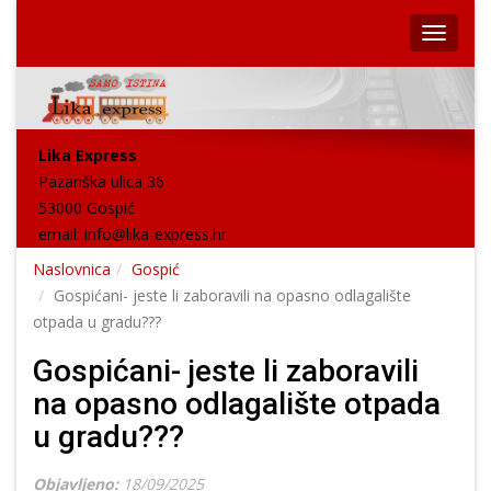
Lika Express
Pazariška ulica 36
53000 Gospić
email:
info@lika-express.hr
Naslovnica
Gospić
Gospićani- jeste li zaboravili na opasno odlagalište
otpada u gradu???
Gospićani- jeste li zaboravili
na opasno odlagalište otpada
u gradu???
Objavljeno:
18/09/2025