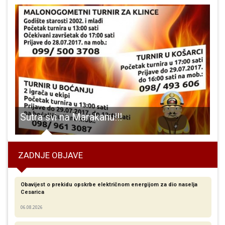
ća!!!
Sutra svi na Marakanu!!!
H
ZADNJE OBJAVE
Obavijest o prekidu opskrbe električnom energijom za dio naselja
Cesarica
06.08.2026