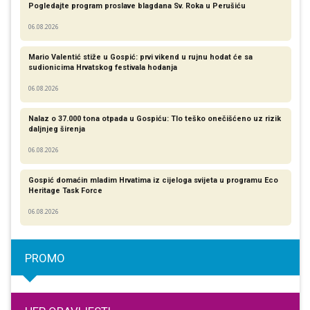
Pogledajte program proslave blagdana Sv. Roka u Perušiću
06.08.2026
Mario Valentić stiže u Gospić: prvi vikend u rujnu hodat će sa
sudionicima Hrvatskog festivala hodanja
06.08.2026
Nalaz o 37.000 tona otpada u Gospiću: Tlo teško onečišćeno uz rizik
daljnjeg širenja
06.08.2026
Gospić domaćin mladim Hrvatima iz cijeloga svijeta u programu Eco
Heritage Task Force
06.08.2026
PROMO