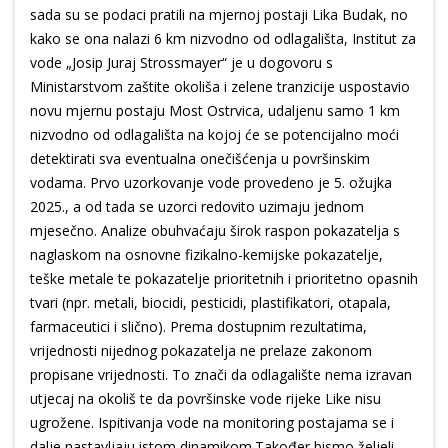
sada su se podaci pratili na mjernoj postaji Lika Budak, no
kako se ona nalazi 6 km nizvodno od odlagališta, Institut za
vode „Josip Juraj Strossmayer“ je u dogovoru s
Ministarstvom zaštite okoliša i zelene tranzicije uspostavio
novu mjernu postaju Most Ostrvica, udaljenu samo 1 km
nizvodno od odlagališta na kojoj će se potencijalno moći
detektirati sva eventualna onečišćenja u površinskim
vodama. Prvo uzorkovanje vode provedeno je 5. ožujka
2025., a od tada se uzorci redovito uzimaju jednom
mjesečno. Analize obuhvaćaju širok raspon pokazatelja s
naglaskom na osnovne fizikalno-kemijske pokazatelje,
teške metale te pokazatelje prioritetnih i prioritetno opasnih
tvari (npr. metali, biocidi, pesticidi, plastifikatori, otapala,
farmaceutici i slično). Prema dostupnim rezultatima,
vrijednosti nijednog pokazatelja ne prelaze zakonom
propisane vrijednosti. To znači da odlagalište nema izravan
utjecaj na okoliš te da površinske vode rijeke Like nisu
ugrožene. Ispitivanja vode na monitoring postajama se i
dalje nastavljaju istom dinamikom.Također bismo željeli