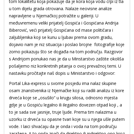
tom lokalitetu koja pokazuje da je kora koja vodu crpi iz tla
u tom dijelu grada otrovana. Nalaze neovisne analize
napravljene u Njemačkoj potražite u galeriji. U
međuvremenu veliki prijatelj Gospića i Gospićana Andrija
Biberović, veći prijatelj Gospićana od mase političara i
zaljubljenika koji se kunu u ljubav prema ovom gradu,
dojavio nam je niz situacija i poslao brojne fotografije koje
zorno pokazuju što se događa na tom području. Razgovor
s Andrijom ponukao nas je da u Minstarstvo zaštite okoliša
pošaljemo niz konkretnih pitanja o ovoj prevažnoj temi. U
nastavku pročitajte naš dopis u Ministarstvo i odgovor:
Portal Lika-express u svome posjedu ima nalaz skupine
osam znanstvenika iz Njemačke koji su radili analizu iz kore
drveća koje se „osušilo“ u krugu silosa, odnosno mjesta
gdje je u Gospiću legalno ili ilegalno dovezen otpad koji , a
to je sada sve jasnije, truje ljude. Prema tim nalazima u
uzorku iz drveća su opasne tvari koje su u njega ušle putem
vode. I laici shvaćaju da je onda i voda na tom području
zaražena. A to onda znači da direktno ili indirektno ono kroz