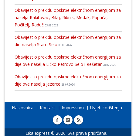
Obavijest o prekidu opskrbe električnom energijom za
naselja Rakitovac, Bilaj, Ribnik, Medak, Papuča,
Počitelj, Raduč
03.08.2026
Obavijest o prekidu opskrbe električnom energijom za
dio naselja Staro Selo
03.08.2026
Obavijest o prekidu opskrbe električnom energijom za
dijelove naselja Ličko Petrovo Selo i Rešetar
28.07.2026
Obavijest o prekidu opskrbe električnom energijom za
dijelove naselja Jezerce
28.07.2026
Naslovnica
Kontakt
Impressum
Uvjeti korištenja
Lika express © 2026. Sva prava pridržana.