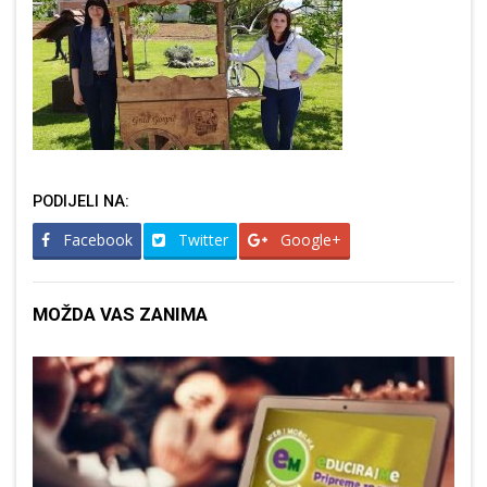
PODIJELI NA:
Facebook
Twitter
Google+
MOŽDA VAS ZANIMA