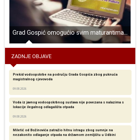
Grad Gospić omogućio svim maturantima besplatnu edukaciju i pripreme za Državnu maturu
ZADNJE OBJAVE
Prekid vodoopskrbe na području Grada Gospića zbog puknuća
magistralnog cjevovoda
09.08.2026
Voda iz javnog vodoopskrbnog sustava nije povezana s nalazima s
lokacije ilegalnog odlagališta otpada
09.08.2026
Miletić od Božinovića zatražio hitnu istragu zbog sumnje na
nezakonito odlaganje otpada na državnom zemljištu u Udbini