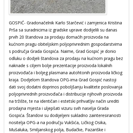
GOSPIĆ- Gradonačelnik Karlo Starčević i zamjenica Kristina
Prša sa suradnicima iz gradske uprave dodijelili su danas
prvih 20 štandova za prodaju domaćih proizvoda na
kućnom pragu obiteljskim poljoprivrednim gospodarstvima
s područja Grada Gospića. Naime, Grad Gospić je donio
odluku o dodjeli štandova za prodaju na kućnom pragu bez
naknade s ciljem bolje prezentacije proizvoda lokalnih
proizvođača i boljeg plasmana autohtonih proizvoda ličkog
kraja. Dodjelom štandova OPG-ima Grad Gospić nastoji
dati svoj dodatni doprinos poboljšanju kvalitete poslovanja
poljoprivrednih proizvođača i distribucije njihovih proizvoda
na tržište, te na identičan i estetski prihvatljiv način urediti
prodajna mjesta i uljepšati vizuru svih naselja Grada
Gospića. Štandovi su dodijeljeni sukladno zainteresiranosti
nositelja OPG-a na području Vukšića, Ličkog Osika,
Mušaluka, Smiljanskog polja, Budačke, Pazariške i