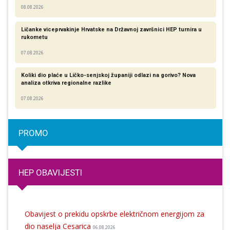
08.08.2026
Ličanke viceprvakinje Hrvatske na Državnoj završnici HEP turnira u
rukometu
07.08.2026
Koliki dio plaće u Ličko-senjskoj županiji odlazi na gorivo? Nova
analiza otkriva regionalne razlike​
07.08.2026
PROMO
HEP OBAVIJESTI
Obavijest o prekidu opskrbe električnom energijom za
dio naselja Cesarica
06.08.2026