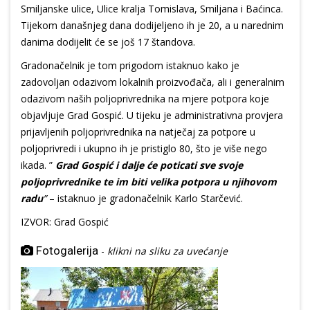
Smiljanske ulice, Ulice kralja Tomislava, Smiljana i Baćinca.
Tijekom današnjeg dana dodijeljeno ih je 20, a u narednim
danima dodijelit će se još 17 štandova.
Gradonačelnik je tom prigodom istaknuo kako je
zadovoljan odazivom lokalnih proizvođača, ali i generalnim
odazivom naših poljoprivrednika na mjere potpora koje
objavljuje Grad Gospić. U tijeku je administrativna provjera
prijavljenih poljoprivrednika na natječaj za potpore u
poljoprivredi i ukupno ih je pristiglo 80, što je više nego
ikada. ”
Grad Gospić i dalje će poticati sve svoje
poljoprivrednike te im biti velika potpora u njihovom
radu
”
– istaknuo je gradonačelnik Karlo Starčević.
IZVOR: Grad Gospić
Fotogalerija
-
klikni na sliku za uvećanje