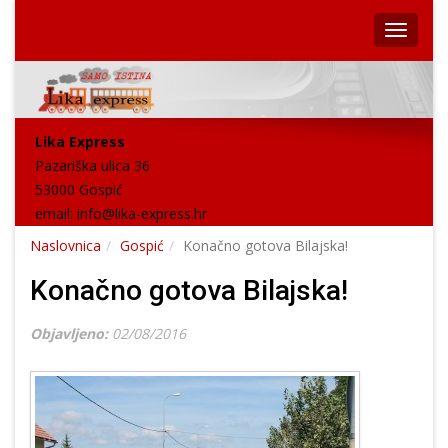
Lika Express
Pazariška ulica 36
53000 Gospić
email:
info@lika-express.hr
Naslovnica
Gospić
Konačno gotova Bilajska!
Konačno gotova Bilajska!
Objavljeno:
02/08/2016