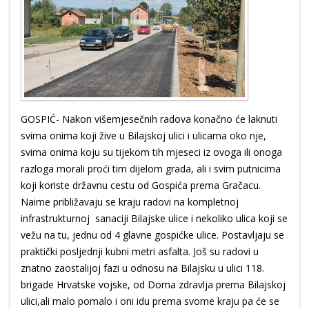
GOSPIĆ- Nakon višemjesečnih radova konačno će laknuti
svima onima koji žive u Bilajskoj ulici i ulicama oko nje,
svima onima koju su tijekom tih mjeseci iz ovoga ili onoga
razloga morali proći tim dijelom grada, ali i svim putnicima
koji koriste državnu cestu od Gospića prema Gračacu.
Naime približavaju se kraju radovi na kompletnoj
infrastrukturnoj sanaciji Bilajske ulice i nekoliko ulica koji se
vežu na tu, jednu od 4 glavne gospićke ulice. Postavljaju se
praktički posljednji kubni metri asfalta. Još su radovi u
znatno zaostalijoj fazi u odnosu na Bilajsku u ulici 118.
brigade Hrvatske vojske, od Doma zdravlja prema Bilajskoj
ulici,ali malo pomalo i oni idu prema svome kraju pa će se