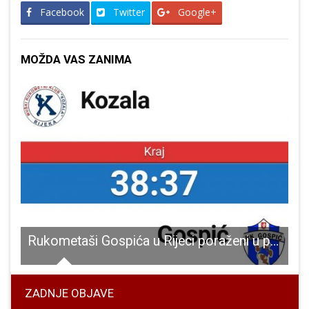
Facebook
Twitter
Google+
MOŽDA VAS ZANIMA
m odgovoriti istom mjerom
Rukometaši Gospića u Rijeci poraženi u posljednjim sekundama susreta
ZADNJE OBJAVE