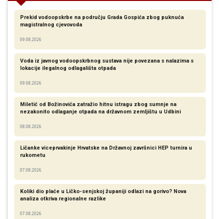
Prekid vodoopskrbe na području Grada Gospića zbog puknuća
magistralnog cjevovoda
09.08.2026
Voda iz javnog vodoopskrbnog sustava nije povezana s nalazima s
lokacije ilegalnog odlagališta otpada
09.08.2026
Miletić od Božinovića zatražio hitnu istragu zbog sumnje na
nezakonito odlaganje otpada na državnom zemljištu u Udbini
08.08.2026
Ličanke viceprvakinje Hrvatske na Državnoj završnici HEP turnira u
rukometu
07.08.2026
Koliki dio plaće u Ličko-senjskoj županiji odlazi na gorivo? Nova
analiza otkriva regionalne razlike​
07.08.2026