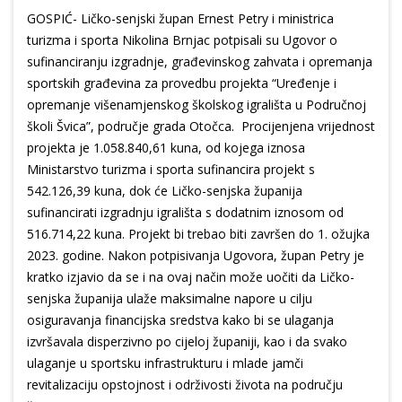
GOSPIĆ- Ličko-senjski župan Ernest Petry i ministrica
turizma i sporta Nikolina Brnjac potpisali su Ugovor o
sufinanciranju izgradnje, građevinskog zahvata i opremanja
sportskih građevina za provedbu projekta “Uređenje i
opremanje višenamjenskog školskog igrališta u Područnoj
školi Švica”, područje grada Otočca. Procijenjena vrijednost
projekta je 1.058.840,61 kuna, od kojega iznosa
Ministarstvo turizma i sporta sufinancira projekt s
542.126,39 kuna, dok će Ličko-senjska županija
sufinancirati izgradnju igrališta s dodatnim iznosom od
516.714,22 kuna. Projekt bi trebao biti završen do 1. ožujka
2023. godine. Nakon potpisivanja Ugovora, župan Petry je
kratko izjavio da se i na ovaj način može uočiti da Ličko-
senjska županija ulaže maksimalne napore u cilju
osiguravanja financijska sredstva kako bi se ulaganja
izvršavala disperzivno po cijeloj županiji, kao i da svako
ulaganje u sportsku infrastrukturu i mlade jamči
revitalizaciju opstojnost i održivosti života na području