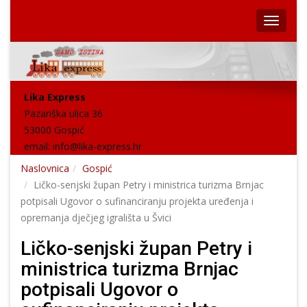
Lika Express
Pazariška ulica 36
53000 Gospić
email:
info@lika-express.hr
Naslovnica
Gospić
Ličko-senjski župan Petry i ministrica turizma Brnjac
potpisali Ugovor o sufinanciranju projekta uređenja i
opremanja dječjeg igrališta u Švici
Ličko-senjski župan Petry i
ministrica turizma Brnjac
potpisali Ugovor o