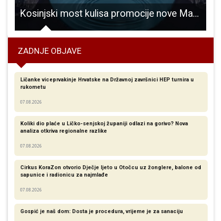
Kosinjski most kulisa promocije nove Mazde
ZADNJE OBJAVE
Ličanke viceprvakinje Hrvatske na Državnoj završnici HEP turnira u
rukometu
07.08.2026
Koliki dio plaće u Ličko-senjskoj županiji odlazi na gorivo? Nova
analiza otkriva regionalne razlike​
07.08.2026
Cirkus KoraZon otvorio Dječje ljeto u Otočcu uz žonglere, balone od
sapunice i radionicu za najmlađe
07.08.2026
Gospić je naš dom: Dosta je procedura, vrijeme je za sanaciju