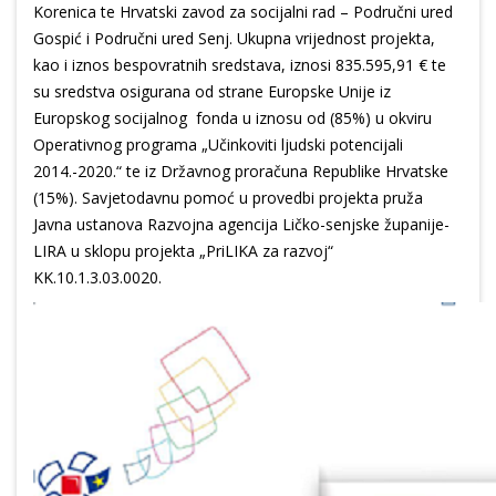
Korenica te Hrvatski zavod za socijalni rad – Područni ured
Gospić i Područni ured Senj. Ukupna vrijednost projekta,
kao i iznos bespovratnih sredstava, iznosi 835.595,91 € te
su sredstva osigurana od strane Europske Unije iz
Europskog socijalnog fonda u iznosu od (85%) u okviru
Operativnog programa „Učinkoviti ljudski potencijali
2014.-2020.“ te iz Državnog proračuna Republike Hrvatske
(15%). Savjetodavnu pomoć u provedbi projekta pruža
Javna ustanova Razvojna agencija Ličko-senjske županije-
LIRA u sklopu projekta „PriLIKA za razvoj“
KK.10.1.3.03.0020.