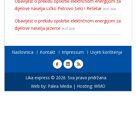
Obavijest o prekidu opskrbe električnom energijom za
dijelove naselja Ličko Petrovo Selo i Rešetar
28.07.2026
Obavijest o prekidu opskrbe električnom energijom za
dijelove naselja Jezerce
28.07.2026
Naslovnica
Kontakt
Impressum
Uvjeti korištenja
Lika express © 2026. Sva prava pridržana.
Web by:
Palea Media
| Hosting:
WMD