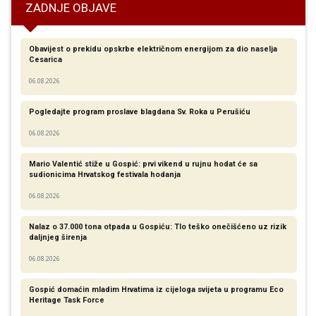
ZADNJE OBJAVE
Obavijest o prekidu opskrbe električnom energijom za dio naselja
Cesarica
06.08.2026
Pogledajte program proslave blagdana Sv. Roka u Perušiću
06.08.2026
Mario Valentić stiže u Gospić: prvi vikend u rujnu hodat će sa
sudionicima Hrvatskog festivala hodanja
06.08.2026
Nalaz o 37.000 tona otpada u Gospiću: Tlo teško onečišćeno uz rizik
daljnjeg širenja
06.08.2026
Gospić domaćin mladim Hrvatima iz cijeloga svijeta u programu Eco
Heritage Task Force