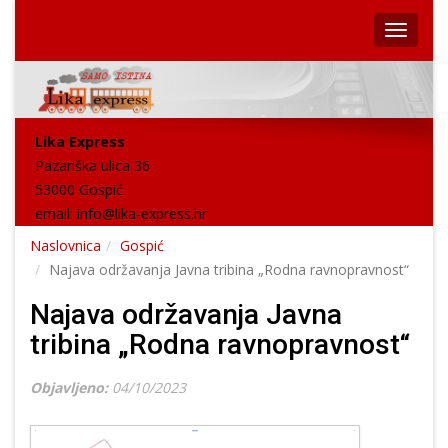
Lika Express
Pazariška ulica 36
53000 Gospić
email:
info@lika-express.hr
Naslovnica
Gospić
Najava održavanja Javna tribina „Rodna ravnopravnost“
Najava održavanja Javna
tribina „Rodna ravnopravnost“
Objavljeno:
04/10/2023