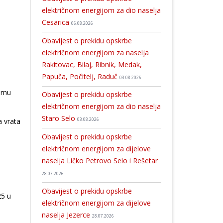
električnom energijom za dio naselja
Cesarica
06.08.2026
Obavijest o prekidu opskrbe
električnom energijom za naselja
Rakitovac, Bilaj, Ribnik, Medak,
Papuča, Počitelj, Raduč
03.08.2026
brnu
Obavijest o prekidu opskrbe
električnom energijom za dio naselja
Staro Selo
a vrata
03.08.2026
Obavijest o prekidu opskrbe
električnom energijom za dijelove
naselja Ličko Petrovo Selo i Rešetar
28.07.2026
Obavijest o prekidu opskrbe
25 u
električnom energijom za dijelove
naselja Jezerce
28.07.2026