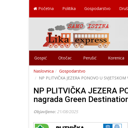
Početna
Politika
Gospodarstvo
Druš
Gospić
Otočac
Perušić
Korenica
Naslovnica
Gospodarstvo
NP PLITVIČKA JEZERA PONOVO U SVJETSKOM VRHU
NP PLITVIČKA JEZERA P
nagrada Green Destination
Objavljeno:
21/08/2025