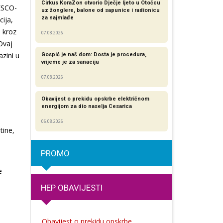
Cirkus KoraZon otvorio Dječje ljeto u Otočcu
NESCO-
uz žonglere, balone od sapunice i radionicu
za najmlađe
cija,
i kroz
07.08.2026
Ovaj
zini u
Gospić je naš dom: Dosta je procedura,
vrijeme je za sanaciju
07.08.2026
Obavijest o prekidu opskrbe električnom
n
energijom za dio naselja Cesarica
06.08.2026
tine,
PROMO
e
HEP OBAVIJESTI
Obavijest o prekidu opskrbe