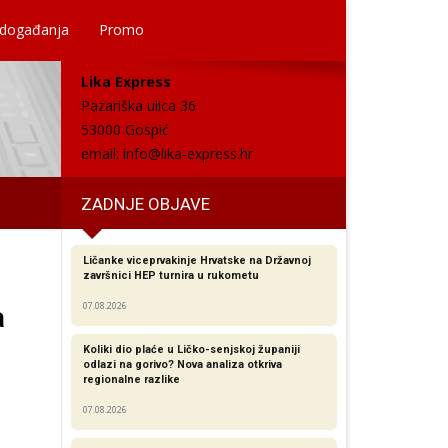
 događanja
Promo
Lika Express
Pazariška ulica 36
53000 Gospić
email:
info@lika-express.hr
ZADNJE OBJAVE
Ličanke viceprvakinje Hrvatske na Državnoj
završnici HEP turnira u rukometu
07.08.2026
a
Koliki dio plaće u Ličko-senjskoj županiji
odlazi na gorivo? Nova analiza otkriva
regionalne razlike​
07.08.2026