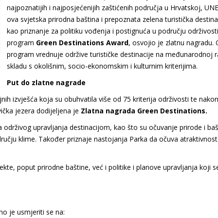
najpoznatijih i najposjećenijih zaštićenih područja u Hrvatskoj, U
ova svjetska prirodna baština i prepoznata zelena turistička destina
kao priznanje za politiku vođenja i postignuća u području održivost
program
Green Destinations Award
, osvojio je zlatnu nagradu. 
program vrednuje održive turističke destinacije na međunarodnoj ra
skladu s okolišnim, socio-ekonomskim i kulturnim kriterijima.
Put do zlatne nagrade
ih izvješća koja su obuhvatila više od 75 kriterija održivosti te nako
ička jezera dodijeljena je
Zlatna nagrada Green Destinations.
održivog upravljanja destinacijom, kao što su očuvanje prirode i baš
ručju klime. Također priznaje nastojanja Parka da očuva atraktivnost
kte, poput prirodne baštine, već i politike i planove upravljanja koji s
 je usmjeriti se na: