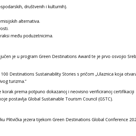
spodarskih, društvenih i kulturnih).
misijskih alternativa.
osti.
praksi među poduzetnicima.
ključen je u program Green Destinations Award te je prvo osvojio Sre
100 Destinations Sustainability Stories s pričom „Ulaznica koja otvar
živog turizma.”
korak prema potpuno dokazanoj i neovisno verificiranoj certifikaciji
oje postavlja Global Sustainable Tourism Council (GSTC).
u Plitvička jezera tijekom Green Destinations Global Conference 20