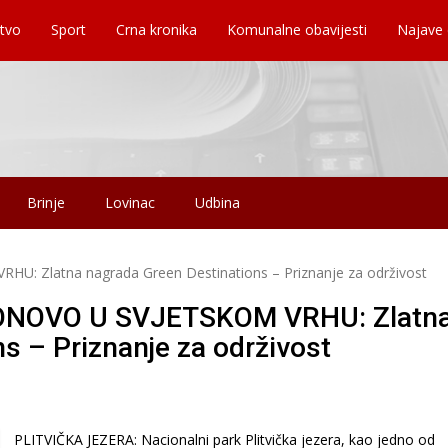
tvo
Sport
Crna kronika
Komunalne obavijesti
Najave
Brinje
Lovinac
Udbina
: Zlatna nagrada Green Destinations – Priznanje za održivost
ONOVO U SVJETSKOM VRHU: Zlatn
s – Priznanje za održivost
PLITVIČKA JEZERA: Nacionalni park Plitvička jezera, kao jedno od