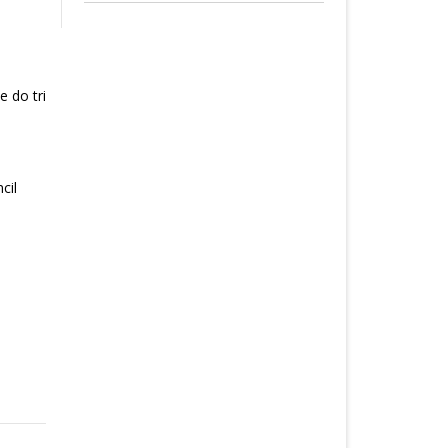
e do tri
cil