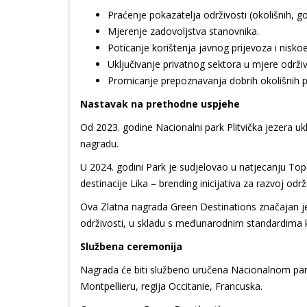
Praćenje pokazatelja održivosti (okolišnih, go
Mjerenje zadovoljstva stanovnika.
Poticanje korištenja javnog prijevoza i niskoe
Uključivanje privatnog sektora u mjere održiv
Promicanje prepoznavanja dobrih okolišnih 
Nastavak na prethodne uspjehe
Od 2023. godine Nacionalni park Plitvička jezera u
nagradu.
U 2024. godini Park je sudjelovao u natjecanju Top 
destinacije Lika – brending inicijativa za razvoj odr
Ova Zlatna nagrada Green Destinations značajan je 
održivosti, u skladu s međunarodnim standardima k
Službena ceremonija
Nagrada će biti službeno uručena Nacionalnom park
Montpellieru, regija Occitanie, Francuska.