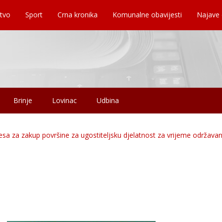
tvo
Sport
Crna kronika
Komunalne obavijesti
Najave
Brinje
Lovinac
Udbina
eresa za zakup površine za ugostiteljsku djelatnost za vrijeme održava