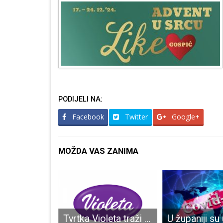
PODIJELI NA:
Facebook
Twitter
Google+
MOŽDA VAS ZANIMA
Pao županijski proračun za sljedeću godinu, idemo na izbore za županijsku skupštinu!!!
Tvrtka Violeta traži više radnika za područje Rijeke