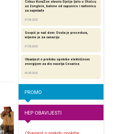
Cirkus KoraZon otvorio Dječje ljeto u Otočcu
uz žonglere, balone od sapunice i radionicu
za najmlađe
07.08.2026
Gospić je naš dom: Dosta je procedura,
vrijeme je za sanaciju
07.08.2026
Obavijest o prekidu opskrbe električnom
energijom za dio naselja Cesarica
06.08.2026
PROMO
HEP OBAVIJESTI
U četvrtak u Muzeju Like otvorenje izložbe autora Mile Mudrovčića
Gospićki gimnazijalci na putu u Europski parlament!!!
U Otočcu u subotu zanimljiva predstava teatra 
Obavijest o prekidu opskrbe