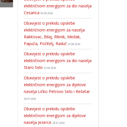
električnom energijom za dio naselja
Cesarica
06.08.2026
Obavijest o prekidu opskrbe
električnom energijom za naselja
Rakitovac, Bilaj, Ribnik, Medak,
Papuča, Počitelj, Raduč
03.08.2026
Obavijest o prekidu opskrbe
električnom energijom za dio naselja
Staro Selo
03.08.2026
Obavijest o prekidu opskrbe
električnom energijom za dijelove
naselja Ličko Petrovo Selo i Rešetar
28.07.2026
Obavijest o prekidu opskrbe
električnom energijom za dijelove
naselja Jezerce
28.07.2026