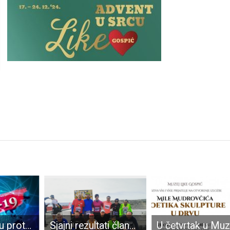
U županiji su u protekla 24 sata dvije novooboljele osobe od COVID-19
Sjajni rezultati članova AK VELEBIT 2001.