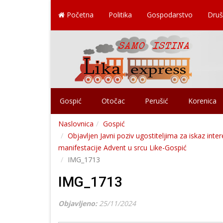
Početna
Politika
Gospodarstvo
Druš
Gospić
Otočac
Perušić
Korenica
Naslovnica
Gospić
Objavljen Javni poziv ugostiteljima za iskaz int
manifestacije Advent u srcu Like-Gospić
IMG_1713
IMG_1713
Objavljeno:
25/11/2024