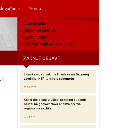
 događanja
Promo
Lika Express
Pazariška ulica 36
53000 Gospić
email:
info@lika-express.hr
ZADNJE OBJAVE
Ličanke viceprvakinje Hrvatske na Državnoj
nja
završnici HEP turnira u rukometu
07.08.2026
Koliki dio plaće u Ličko-senjskoj županiji
odlazi na gorivo? Nova analiza otkriva
regionalne razlike​
07.08.2026