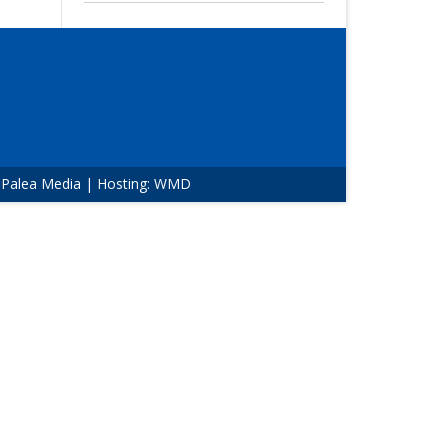
:
Palea Media
| Hosting:
WMD