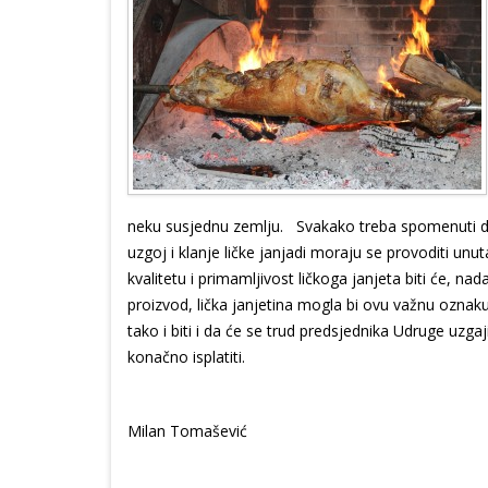
neku susjednu zemlju. Svakako treba spomenuti da 
uzgoj i klanje ličke janjadi moraju se provoditi u
kvalitetu i primamljivost ličkoga janjeta biti će, n
proizvod, lička janjetina mogla bi ovu važnu oznak
tako i biti i da će se trud predsjednika Udruge uzga
konačno isplatiti.
Milan Tomašević