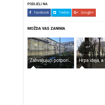
PODIJELI NA:
Facebook
Twitter
Google+
MOŽDA VAS ZANIMA
Noć hrvatskog filma i novih medija u Otočcu
Zahvaljujući potpori Vlade RH u tijeku uređenje zgrade Doma za starije osobe Ličko-senjske županije u Gospiću