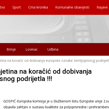
tvo
Sport
Crna kronika
Komunalne obavijesti
Najave
Brinje
Lovinac
Udbina
ina na koračić od dobivanja europske oznake zemljopisnog podrijetla
etina na koračić od dobivanja
og podrijetla !!!
GOSPIĆ-Europska komisija je u Službenom listu Europske unije 2.sv
objavila zahtjev o sustavu kvalitete za poljoprivredne i prehramben