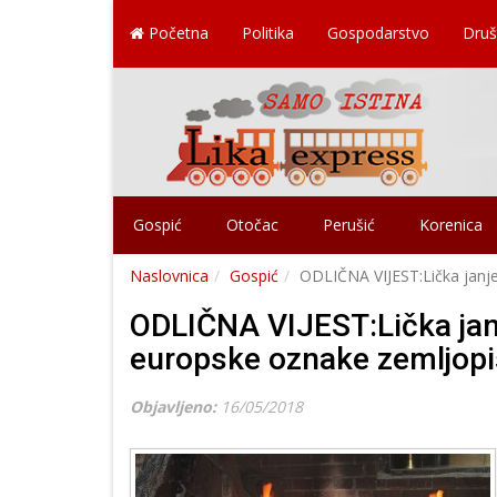
Početna
Politika
Gospodarstvo
Druš
Gospić
Otočac
Perušić
Korenica
Naslovnica
Gospić
ODLIČNA VIJEST:Lička janjet
ODLIČNA VIJEST:Lička janj
europske oznake zemljopisn
Objavljeno:
16/05/2018