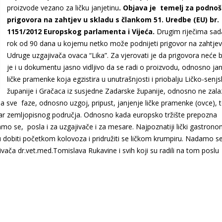
proizvode vezano za ličku janjetinu
. Objava je temelj za podno
prigovora na zahtjev u skladu s člankom 51. Uredbe (EU) br.
1151/2012 Europskog
parlamenta i Vijeća.
Drugim riječima sada
rok od 90 dana u kojemu netko može podnijeti prigovor na zahtjev
Udruge uzgajivača ovaca “Lika”. Za vjerovati je da prigovora neće bi
je i u dokumentu jasno vidljivo da se radi o proizvodu, odnosno ja
ličke pramenke koja egzistira u unutrašnjosti i priobalju Ličko-senj
županije i Gračaca iz susjedne Zadarske županije, odnosno ne zala
sve faze, odnosno uzgoj, pripust, janjenje ličke pramenke (ovce), 
nutar zemljopisnog područja. Odnosno kada europsko tržište prepozna
adamo se, posla i za uzgajivače i za mesare. Najpoznatiji lički gastrono
u dobiti početkom kolovoza i pridružiti se ličkom krumpiru. Nadamo s
jivača dr.vet.med.Tomislava Rukavine i svih koji su radili na tom poslu