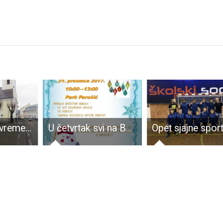
Hrpa ideja, a vremena i dokumenata malo
U četvrtak svi na Božićni sajam u Perušiću!!!