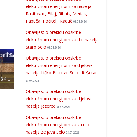
električnom energijom za naselja
Rakitovac, Bilaj, Ribnik, Medak,
Papuča, Počitelj, Raduč
03.08.2026
Obavijest o prekidu opskrbe
električnom energijom za dio naselja
Staro Selo
03.08.2026
Obavijest o prekidu opskrbe
električnom energijom za dijelove
naselja Ličko Petrovo Selo i Rešetar
Opet sjajne sportske vijesti iz Poreča!!! Malonogometaši gospićke Osnovne škole drugi u državi, košarkašice i rukometaši peti!!!!
Sveti Nikola na Dječjem odjelu gospićke bolnice
MORH objavio natječaj za prijam vojnika i mornara u djelatnu vojnu službu
28.07.2026
Obavijest o prekidu opskrbe
električnom energijom za dijelove
naselja Jezerce
28.07.2026
Obavijest o prekidu opskrbe
električnom energijom za za dio
naselja Željava Selo
28.07.2026