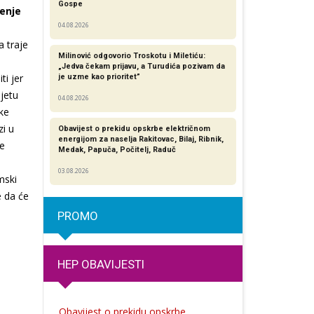
Gospe
šenje
04.08.2026
 traje
Milinović odgovorio Troskotu i Miletiću:
„Jedva čekam prijavu, a Turudića pozivam da
ti jer
je uzme kao prioritet”
njetu
04.08.2026
ske
zi u
Obavijest o prekidu opskrbe električnom
energijom za naselja Rakitovac, Bilaj, Ribnik,
te
Medak, Papuča, Počitelj, Raduč
03.08.2026
mski
e da će
PROMO
HEP OBAVIJESTI
Obavijest o prekidu opskrbe