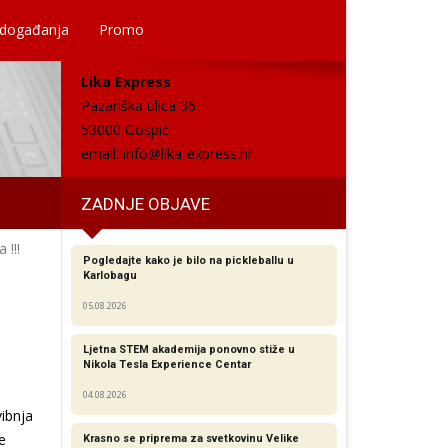
 događanja
Promo
Lika Express
Pazariška ulica 36
53000 Gospić
email:
info@lika-express.hr
ZADNJE OBJAVE
 !!!
Pogledajte kako je bilo na pickleballu u
Karlobagu
05.08.2026
Ljetna STEM akademija ponovno stiže u
Nikola Tesla Experience Centar
04.08.2026
ibnja
e
Krasno se priprema za svetkovinu Velike