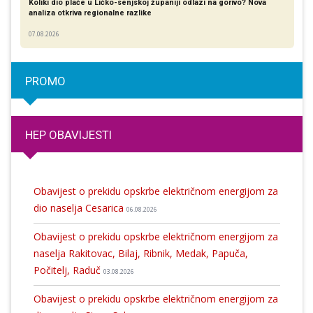
Koliki dio plaće u Ličko-senjskoj županiji odlazi na gorivo? Nova
analiza otkriva regionalne razlike​
07.08.2026
PROMO
HEP OBAVIJESTI
Obavijest o prekidu opskrbe električnom energijom za
dio naselja Cesarica
06.08.2026
Obavijest o prekidu opskrbe električnom energijom za
naselja Rakitovac, Bilaj, Ribnik, Medak, Papuča,
Počitelj, Raduč
03.08.2026
Obavijest o prekidu opskrbe električnom energijom za