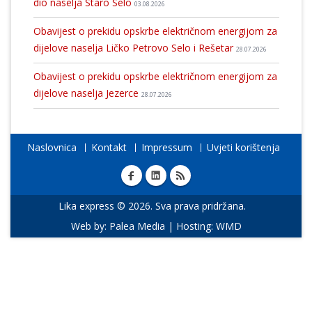
dio naselja Staro Selo
03.08.2026
Obavijest o prekidu opskrbe električnom energijom za
dijelove naselja Ličko Petrovo Selo i Rešetar
28.07.2026
Obavijest o prekidu opskrbe električnom energijom za
dijelove naselja Jezerce
28.07.2026
Naslovnica
Kontakt
Impressum
Uvjeti korištenja
Lika express © 2026. Sva prava pridržana.
Web by:
Palea Media
| Hosting:
WMD