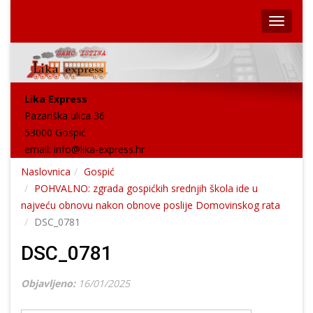
Lika Express
Pazariška ulica 36
53000 Gospić
email:
info@lika-express.hr
Naslovnica
Gospić
POHVALNO: zgrada gospićkih srednjih škola ide u
najveću obnovu nakon obnove poslije Domovinskog rata
DSC_0781
DSC_0781
Objavljeno:
16/01/2025