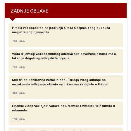
ZADNJE OBJAVE
Prekid vodoopskrbe na području Grada Gospića zbog puknuća
magistralnog cjevovoda
09.08.2026
Voda iz javnog vodoopskrbnog sustava nije povezana s nalazima s
lokacije ilegalnog odlagališta otpada
09.08.2026
Miletić od Božinovića zatražio hitnu istragu zbog sumnje na
nezakonito odlaganje otpada na državnom zemljištu u Udbini
08.08.2026
Ličanke viceprvakinje Hrvatske na Državnoj završnici HEP turnira u
rukometu
07.08.2026