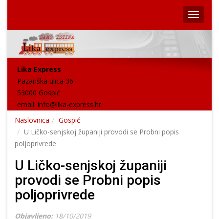
Lika Express
Pazariška ulica 36
53000 Gospić
email:
info@lika-express.hr
Naslovnica
Gospić
U Ličko-senjskoj županiji provodi se Probni popis
poljoprivrede
U Ličko-senjskoj županiji
provodi se Probni popis
poljoprivrede
Objavljeno:
18/10/2019