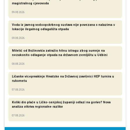
magistralnog cjevovoda
09.08.2026
Voda iz javnog vodoopskrbnog sustava nije povezana s nalazima s
lokacije ilegalnog odlagališta otpada
09.08.2026
Miletić od Božinovića zatražio hitnu istragu zbog sumnje na
nezakonito odlaganje otpada na državnom zemljištu u Udbini
08.08.2026
Ličanke viceprvakinje Hrvatske na Državnoj završnici HEP turnira u
rukometu
07.08.2026
Koliki dio plaće u Ličko-senjskoj županiji odlazi na gorivo? Nova
analiza otkriva regionalne razlike​
07.08.2026