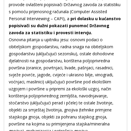
provode ovlašteni popisivači Državnog zavoda za statistiku
s pomoću prijenosnog računala (Computer Assisted
Personal Interviewing – CAPI), a
pri dolasku u kućanstvo
popisivači su dužni pokazati punomoć Državnog
zavoda za statistiku i provesti intervju.
Osnovna pitanja u upitniku jesu: osnovni podaci o
obiteljskom gospodarstvu, radna snaga na obiteljskom
gospodarstvu (uključujući sezonsku), ostale dohodovne
djelatnosti na gospodarstvu, korištena poljoprivredna
površina (oranice, povrtnjaci, livade, pašnjaci, rasadnici,
svježe povrće, jagode, cvijeće i ukrasno bilje, vinogradi,
voćnjaci, maslinici) uključujući površine pod ekološkim
uzgojem i površine u pripremi za ekološki uzgoj, način
korištenja poljoprivrednog zemljišta, navodnjavanje,
stočarstvo (uključujući perad i pčele) te ostale životinje,
objekti za smještaj životinja, gnojiva (tehnike primjene
stajskoga gnoja, objekti za pohranu stajskog gnoja,
površine na kojima su primijenjena stajska/mineralna
gnojiva), mehanizacija i potrošnja gnojiva.