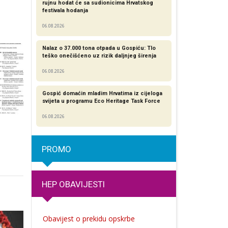
rujnu hodat će sa sudionicima Hrvatskog
festivala hodanja
06.08.2026
Nalaz o 37.000 tona otpada u Gospiću: Tlo
teško onečišćeno uz rizik daljnjeg širenja
06.08.2026
Gospić domaćin mladim Hrvatima iz cijeloga
svijeta u programu Eco Heritage Task Force
06.08.2026
PROMO
HEP OBAVIJESTI
Obavijest o prekidu opskrbe