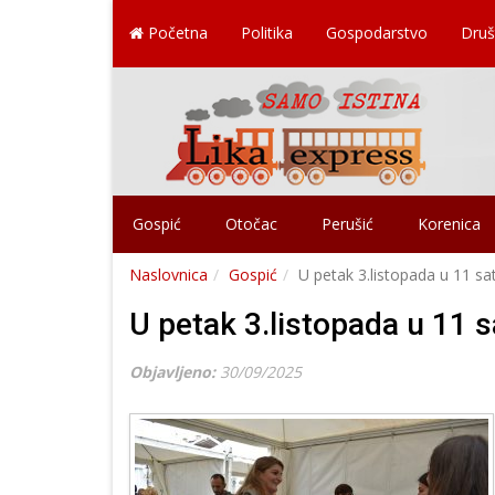
Početna
Politika
Gospodarstvo
Druš
Gospić
Otočac
Perušić
Korenica
Naslovnica
Gospić
U petak 3.listopada u 11 sat
U petak 3.listopada u 11 s
Objavljeno:
30/09/2025