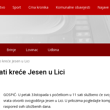
tvo
Sport
Crna kronika
Komunalne obavijesti
Najave
Brinje
Lovinac
Udbina
i kreće Jesen u Lici
ati kreće Jesen u Lici
GOSPIĆ- U petak 3.listopada s početkom u 11 sati službeno će svo
vrata otvoriti ovogodišnja Jesen u Lici. U prilozima pogledajte kom
raspored svih izložbenih dana.