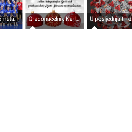
BRAVO: Rukometašice U-15 rukometnog kluba Gospić osvojile 6.mjesto u Hrvatskoj!!!
Gradonačelnik Karlo Starčević čestitao Božić svima koji ga slave po julijanskom kalendaru