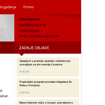
 događanja
Promo
Lika Express
Pazariška ulica 36
53000 Gospić
email:
info@lika-express.hr
ZADNJE OBJAVE
Obavijest o prekidu opskrbe električnom
energijom za dio naselja Cesarica
06.08.2026
Pogledajte program proslave blagdana Sv.
Roka u Perušiću
ja
06.08.2026
pletan
Mario Valentić stiže u Gospić: prvi vikend u