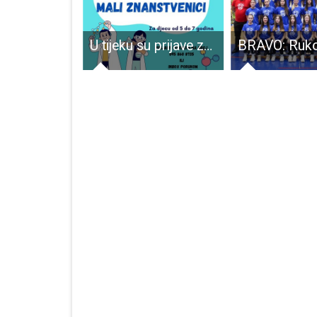
U nedjelju 23.lipnja dođite na Zeleni sajam uz rijeku Liku
U tijeku su prijave za aktivnosti Društva Naša djeca Gospić