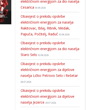
električnom energijom za dio naselja
Cesarica
06.08.2026
U posljednja tri dana 64 su novooboljele osobe od COVID-19
Mladi iz Ličko-senjske županije mogu se prijaviti na radionicu UPSHIFT
Dječaci RK Gospić U11 su u okviru priprema za državno prvenstvo osvojili zlato na turniru Labinska rep
Obavijest o prekidu opskrbe
električnom energijom za naselja
Rakitovac, Bilaj, Ribnik, Medak,
Papuča, Počitelj, Raduč
03.08.2026
Obavijest o prekidu opskrbe
električnom energijom za dio naselja
Staro Selo
03.08.2026
Obavijest o prekidu opskrbe
električnom energijom za dijelove
naselja Ličko Petrovo Selo i Rešetar
28.07.2026
Obavijest o prekidu opskrbe
električnom energijom za dijelove
naselja Jezerce
28.07.2026