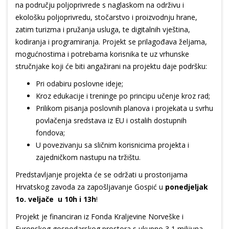
na području poljoprivrede s naglaskom na održivu i
ekološku poljoprivredu, stočarstvo i proizvodnju hrane,
zatim turizma i pružanja usluga, te digitalnih vještina,
kodiranja i programiranja. Projekt se prilagođava željama,
mogućnostima i potrebama korisnika te uz vrhunske
stručnjake koji će biti angažirani na projektu daje podršku:
Pri odabiru poslovne ideje;
Kroz edukacije i treninge po principu učenje kroz rad;
Prilikom pisanja poslovnih planova i projekata u svrhu
povlačenja sredstava iz EU i ostalih dostupnih
fondova;
U povezivanju sa sličnim korisnicima projekta i
zajedničkom nastupu na tržištu.
Predstavljanje projekta će se održati u prostorijama
Hrvatskog zavoda za zapošljavanje Gospić u
ponedjeljak
1o. veljače u 10h i 13h
!
Projekt je financiran iz Fonda Kraljevine Norveške i
Europskog gospodarskog prostora s ukupno 3,1 milijuna