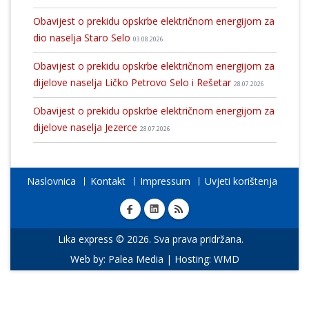
Obavijest o prekidu opskrbe električnom energijom za
dio naselja Staro Selo
03.08.2026
Obavijest o prekidu opskrbe električnom energijom za
dijelove naselja Ličko Petrovo Selo i Rešetar
28.07.2026
Obavijest o prekidu opskrbe električnom energijom za
dijelove naselja Jezerce
28.07.2026
Naslovnica
Kontakt
Impressum
Uvjeti korištenja
Lika express © 2026. Sva prava pridržana.
Web by:
Palea Media
| Hosting:
WMD