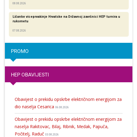
08.08.2026
Ličanke viceprvakinje Hrvatske na Državnoj završnici HEP turnira u
rukometu
07.08.2026
PROMO
HEP OBAVIJESTI
Obavijest o prekidu opskrbe električnom energijom za
dio naselja Cesarica
06.08.2026
Obavijest o prekidu opskrbe električnom energijom za
naselja Rakitovac, Bilaj, Ribnik, Medak, Papuča,
Počitelj, Raduč
03.08.2026