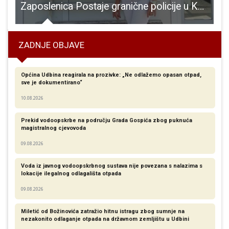
eras imaju prvu domaću utakmicu u novoj sezoni
Zaposlenica Postaje granične policije u Korenici Milena Denona pronašla novčanik pun novaca i pokazala da je poštenje jedini put našeg života
ZADNJE OBJAVE
Općina Udbina reagirala na prozivke: „Ne odlažemo opasan otpad,
sve je dokumentirano“
10.08.2026
Prekid vodoopskrbe na području Grada Gospića zbog puknuća
magistralnog cjevovoda
09.08.2026
Voda iz javnog vodoopskrbnog sustava nije povezana s nalazima s
lokacije ilegalnog odlagališta otpada
09.08.2026
Miletić od Božinovića zatražio hitnu istragu zbog sumnje na
nezakonito odlaganje otpada na državnom zemljištu u Udbini