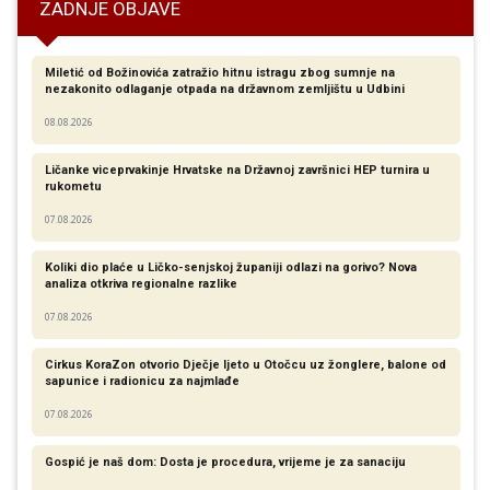
ZADNJE OBJAVE
Miletić od Božinovića zatražio hitnu istragu zbog sumnje na
nezakonito odlaganje otpada na državnom zemljištu u Udbini
08.08.2026
Ličanke viceprvakinje Hrvatske na Državnoj završnici HEP turnira u
rukometu
07.08.2026
Koliki dio plaće u Ličko-senjskoj županiji odlazi na gorivo? Nova
analiza otkriva regionalne razlike​
07.08.2026
Cirkus KoraZon otvorio Dječje ljeto u Otočcu uz žonglere, balone od
sapunice i radionicu za najmlađe
07.08.2026
Gospić je naš dom: Dosta je procedura, vrijeme je za sanaciju