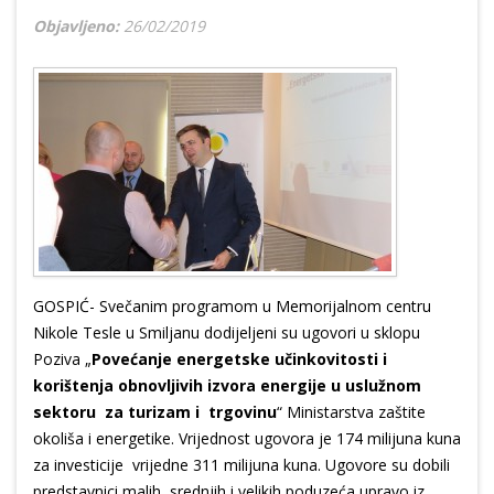
Objavljeno:
26/02/2019
GOSPIĆ- Svečanim programom u Memorijalnom centru
Nikole Tesle u Smiljanu dodijeljeni su ugovori u sklopu
Poziva „
Povećanje energetske učinkovitosti i
korištenja obnovljivih izvora energije u uslužnom
sektoru za turizam i trgovinu
“ Ministarstva zaštite
okoliša i energetike. Vrijednost ugovora je 174 milijuna kuna
za investicije vrijedne 311 milijuna kuna. Ugovore su dobili
predstavnici malih, srednjih i velikih poduzeća upravo iz