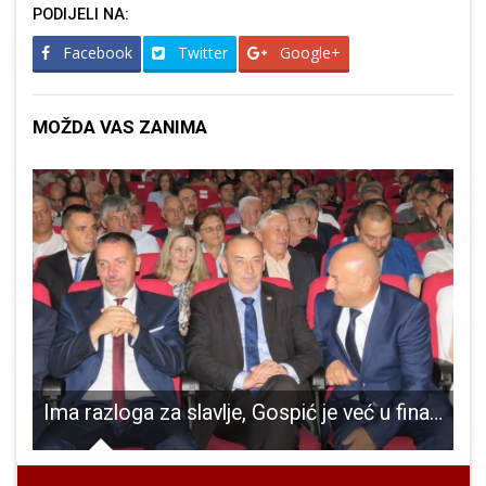
PODIJELI NA:
Facebook
Twitter
Google+
MOŽDA VAS ZANIMA
u Milinoviću
Ima razloga za slavlje, Gospić je već u financijskom plusu, najavljuju se brojni projekti