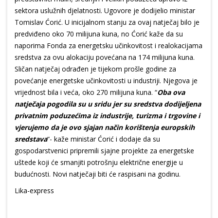
sektora uslužnih djelatnosti. Ugovore je dodijelio ministar
Tomislav Ćorić. U inicijalnom stanju za ovaj natječaj bilo je
predviđeno oko 70 milijuna kuna, no Ćorić kaže da su
naporima Fonda za energetsku učinkovitost i realokacijama
sredstva za ovu alokaciju povećana na 174 milijuna kuna.
Sličan natječaj odrađen je tijekom prošle godine za
povećanje energetske učinkovitosti u industriji. Njegova je
vrijednost bila i veća, oko 270 milijuna kuna. “
Oba ova
natječaja pogodila su u sridu jer su sredstva dodijeljena
privatnim poduzećima iz industrije, turizma i trgovine i
vjerujemo da je ovo sjajan način korištenja europskih
sredstava
“- kaže ministar Ćorić i dodaje da su
gospodarstvenici pripremili sjajne projekte za energetske
uštede koji će smanjiti potrošnju električne energije u
budućnosti. Novi natječaji biti će raspisani na godinu.
Lika-express