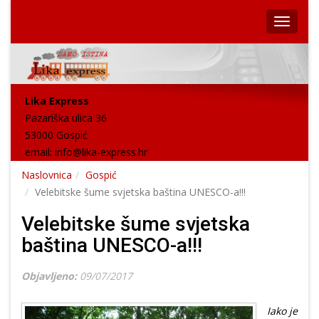
Lika Express
Pazariška ulica 36
53000 Gospić
email:
info@lika-express.hr
Naslovnica
Gospić
Velebitske šume svjetska baština UNESCO-a!!!
Velebitske šume svjetska
baština UNESCO-a!!!
Objavljeno:
09/07/2017
Iako je