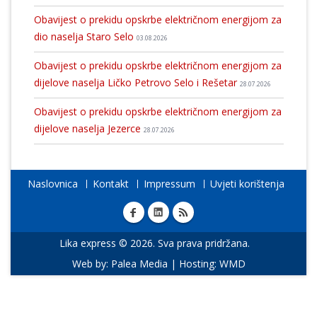
Obavijest o prekidu opskrbe električnom energijom za
dio naselja Staro Selo
03.08.2026
Obavijest o prekidu opskrbe električnom energijom za
dijelove naselja Ličko Petrovo Selo i Rešetar
28.07.2026
Obavijest o prekidu opskrbe električnom energijom za
dijelove naselja Jezerce
28.07.2026
Naslovnica
Kontakt
Impressum
Uvjeti korištenja
Lika express © 2026. Sva prava pridržana.
Web by:
Palea Media
| Hosting:
WMD