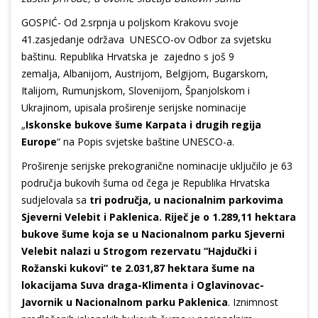
GOSPIĆ- Od 2.srpnja u poljskom Krakovu svoje
41.zasjedanje održava UNESCO-ov Odbor za svjetsku
baštinu. Republika Hrvatska je zajedno s još 9
zemalja, Albanijom, Austrijom, Belgijom, Bugarskom,
Italijom, Rumunjskom, Slovenijom, Španjolskom i
Ukrajinom, upisala proširenje serijske nominacije
„
Iskonske bukove šume Karpata i drugih regija
Europe
“ na Popis svjetske baštine UNESCO-a.
Proširenje serijske prekogranične nominacije uključilo je 63
područja bukovih šuma od čega je Republika Hrvatska
sudjelovala sa
tri područja, u nacionalnim parkovima
Sjeverni Velebit i Paklenica. Riječ je o 1.289,11 hektara
bukove šume koja se u Nacionalnom parku Sjeverni
Velebit nalazi u Strogom rezervatu “Hajdučki i
Rožanski kukovi” te 2.031,87 hektara šume na
lokacijama Suva draga-Klimenta i Oglavinovac-
Javornik u Nacionalnom parku Paklenica
. Iznimnost