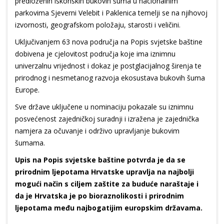
predloženih iskonskih bukovih šuma u nacionalnim
parkovima Sjeverni Velebit i Paklenica temelji se na njihovoj
izvornosti, geografskom položaju, starosti i veličini.
Uključivanjem 63 nova područja na Popis svjetske baštine
dobivena je cjelovitost područja koje ima iznimnu
univerzalnu vrijednost i dokaz je postglacijalnog širenja te
prirodnog i nesmetanog razvoja ekosustava bukovih šuma
Europe.
Sve države uključene u nominaciju pokazale su iznimnu
posvećenost zajedničkoj suradnji i izražena je zajednička
namjera za očuvanje i održivo upravljanje bukovim
šumama.
Upis na Popis svjetske baštine potvrda je da se
prirodnim ljepotama Hrvatske upravlja na najbolji
mogući način s ciljem zaštite za buduće naraštaje i
da je Hrvatska je po bioraznolikosti i prirodnim
ljepotama među najbogatijim europskim državama.