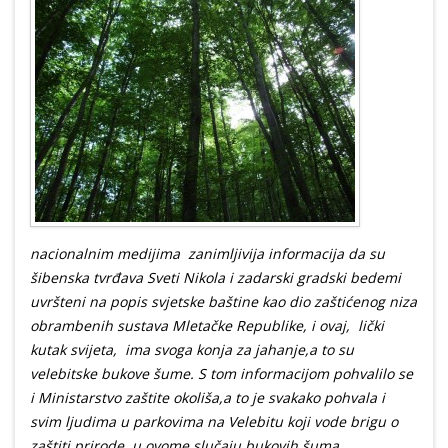
nacionalnim medijima zanimljivija informacija da su
šibenska tvrđava Sveti Nikola i zadarski gradski bedemi
uvršteni na popis svjetske baštine kao dio zaštićenog niza
obrambenih sustava Mletačke Republike, i ovaj, lički
kutak svijeta, ima svoga konja za jahanje,a to su
velebitske bukove šume. S tom informacijom pohvalilo se
i Ministarstvo zaštite okoliša,a to je svakako pohvala i
svim ljudima u parkovima na Velebitu koji vode brigu o
zaštiti prirode, u ovome slučaju bukovih šuma