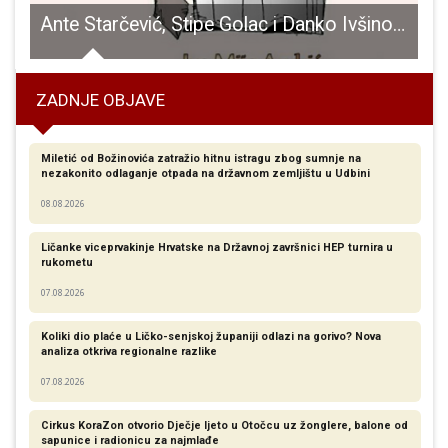
anje knjige uglednog znanstvenika prof.dr.Tomislava Terzina
Ante Starčević, Stipe Golac i Danko Ivšinović u zborniku hrvatskog i bosanskohercegovačkog aforizma
ZADNJE OBJAVE
Miletić od Božinovića zatražio hitnu istragu zbog sumnje na
nezakonito odlaganje otpada na državnom zemljištu u Udbini
08.08.2026
Ličanke viceprvakinje Hrvatske na Državnoj završnici HEP turnira u
rukometu
07.08.2026
Koliki dio plaće u Ličko-senjskoj županiji odlazi na gorivo? Nova
analiza otkriva regionalne razlike​
07.08.2026
Cirkus KoraZon otvorio Dječje ljeto u Otočcu uz žonglere, balone od
sapunice i radionicu za najmlađe