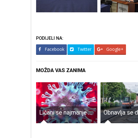
PODIJELI NA:
Facebook
Twitter
Google+
MOŽDA VAS ZANIMA
Vijećnici HDZ-a, NL Darka Milinovića, HSP-AS-a i HSS-a ruše Proračun Grada Gospića na štetu građana
Ličani se najmanje cijepe protiv COVID-a, posljedica je vidljiva, raste broj novooboljelih