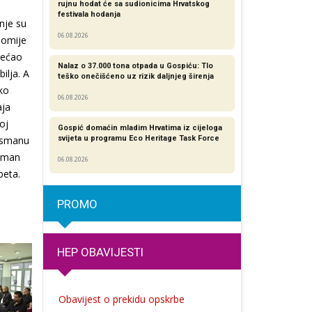
rujnu hodat će sa sudionicima Hrvatskog
festivala hodanja
nje su
06.08.2026
onomije
bećao
Nalaz o 37.000 tona otpada u Gospiću: Tlo
ilja. A
teško onečišćeno uz rizik daljnjeg širenja
ako
06.08.2026
aja
oj
Gospić domaćin mladim Hrvatima iz cijeloga
lasmanu
svijeta u programu Eco Heritage Task Force
roman
06.08.2026
beta.
PROMO
HEP OBAVIJESTI
Obavijest o prekidu opskrbe