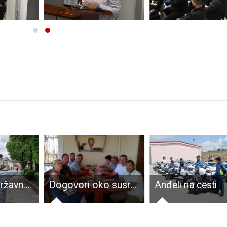
Obnavlja se državna cesta u Otočcu, župan Petry očekuje još intenzivnije radove na obnovi prometnica u županiji!!!
Dogovori oko susreta ribara Hrvatske obrtničke komore
Anđeli na cesti