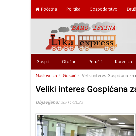
Početna
Politika
Gospodarstvo
Druš
Gospić
Otočac
Perušić
Korenica
Naslovnica
Gospić
Veliki interes Gospićana za 
Veliki interes Gospićana za
Objavljeno:
26/11/2022