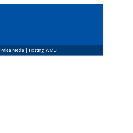
:
Palea Media
| Hosting:
WMD