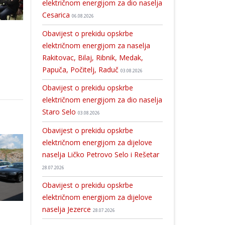
električnom energijom za dio naselja
Cesarica
06.08.2026
Obavijest o prekidu opskrbe
električnom energijom za naselja
Rakitovac, Bilaj, Ribnik, Medak,
Papuča, Počitelj, Raduč
03.08.2026
Obavijest o prekidu opskrbe
električnom energijom za dio naselja
Staro Selo
03.08.2026
Obavijest o prekidu opskrbe
električnom energijom za dijelove
naselja Ličko Petrovo Selo i Rešetar
28.07.2026
BRAVO: kuglačica Plitvica Ines Kolar osvojila šesto mjesto na državnom prvenstvu
Dječje vijeće DND-a Gospić posjetil
Obavijest o prekidu opskrbe
električnom energijom za dijelove
naselja Jezerce
28.07.2026