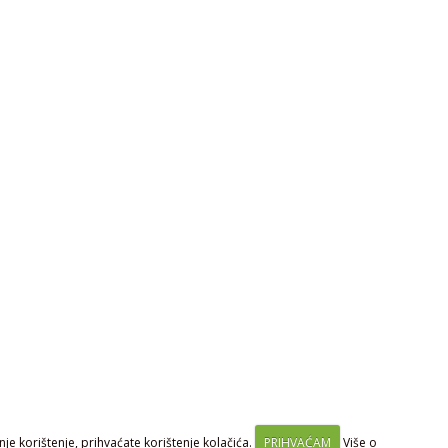
je korištenje, prihvaćate korištenje kolačića.
PRIHVAĆAM
Više o