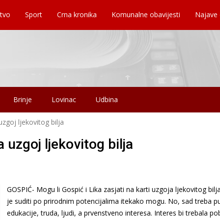
tvo
Sport
Crna kronika
Komunalne obavijesti
Najave
Brinje
Lovinac
Udbina
uzgoj ljekovitog bilja
 uzgoj ljekovitog bilja
GOSPIĆ- Mogu li Gospić i Lika zasjati na karti uzgoja ljekovitog bil
je suditi po prirodnim potencijalima itekako mogu. No, sad treba 
edukacije, truda, ljudi, a prvenstveno interesa. Interes bi trebala po