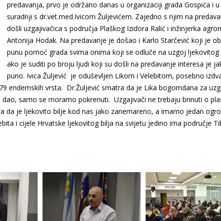
predavanja, prvo je održano danas u organizaciji grada Gospića i u
suradnji s dr.vet.med.Ivicom Žuljevićem. Zajedno s njim na predava
došli uzgajivačica s područja Plaškog Izidora Ralić i inžinjerka agr
Antonija Hodak. Na predavanje je došao i Karlo Starčević koji je o
punu pomoć grada svima onima koji se odluče na uzgoj ljekovitog b
ako je suditi po broju ljudi koji su došli na predavanje interesa je j
puno. Ivica Žuljević je oduševljen Likom i Velebitom, posebno izdv
k 79 endemskih vrsta. Dr.Žuljević smatra da je Lika bogomdana za uzg
sve dao, samo se moramo pokrenuti. Uzgajivači ne trebaju brinuti o p
atra da je ljekovito bilje kod nas jako zanemareno, a imamo jedan og
bita i cijele Hrvatske ljekovitog bilja na svijetu jedino ima područje Ti