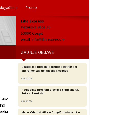
 događanja
Promo
Lika Express
Pazariška ulica 36
53000 Gospić
email:
info@lika-express.hr
ZADNJE OBJAVE
Obavijest o prekidu opskrbe električnom
energijom za dio naselja Cesarica
06.08.2026
Pogledajte program proslave blagdana Sv.
Roka u Perušiću
ja?Ako
06.08.2026
puno
buditi
Mario Valentić stiže u Gospić: prvi vikend u