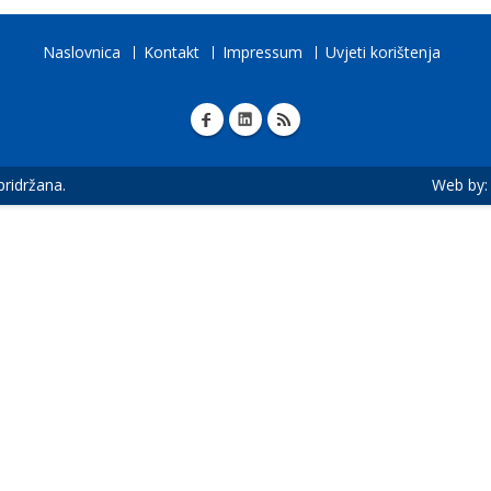
Naslovnica
Kontakt
Impressum
Uvjeti korištenja
 pridržana.
Web by