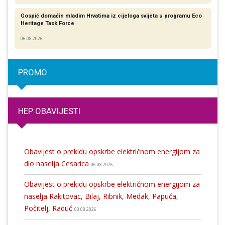
Gospić domaćin mladim Hrvatima iz cijeloga svijeta u programu Eco
Heritage Task Force
06.08.2026
PROMO
HEP OBAVIJESTI
Obavijest o prekidu opskrbe električnom energijom za
dio naselja Cesarica
06.08.2026
Obavijest o prekidu opskrbe električnom energijom za
naselja Rakitovac, Bilaj, Ribnik, Medak, Papuča,
Počitelj, Raduč
03.08.2026