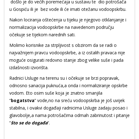
došlo je do većih poremećaja u sustavu te dio potrošača
u Gospiću ili je bez vode ili će imati otežanu vodoopskrbu.
Nakon lociranja oštećenja u tijeku je njegovo otklanjanje i
normalizacija vodoopskrbe na navedenom području
očekuje se tijekom narednih sati.
Molimo korisnike za strpljivost s obzirom da se radi o
najvažnijem pravcu vodoopskrbe, a iz ostalih pravaca nije
moguće osigurati redovno stanje zbog velike suše i pada
izdašnosti izvorišta.
Radnici Usluge na terenu su i očekuje se brzi popravak,
odnosno sanacija puknuća,a onda i normaliziranje opskrbe
vodom. Eto osim suše koja je znatno smanjila
“
bogatstva
” vode,no na sreću vodoopskrba je još uvijek
stabilna, i ovakvi događaji radnicima Usluge zadaju posao i
glavobolje,a nama potrošačima odmah zabrinutost i pitanje
“
što se do događa
“.