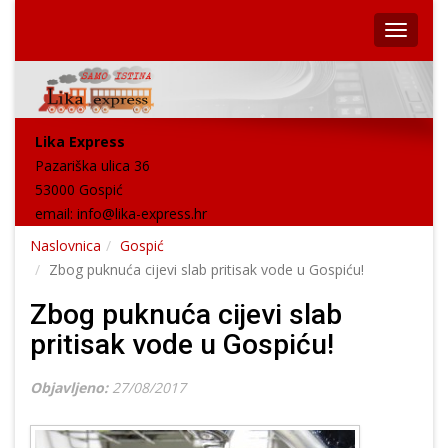
Lika Express
Pazariška ulica 36
53000 Gospić
email:
info@lika-express.hr
Naslovnica
Gospić
Zbog puknuća cijevi slab pritisak vode u Gospiću!
Zbog puknuća cijevi slab
pritisak vode u Gospiću!
Objavljeno:
27/08/2017