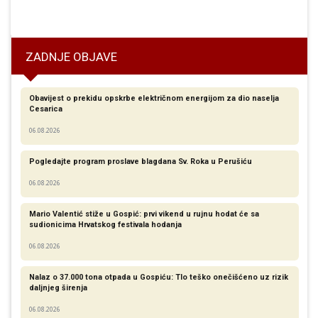
ogometaši Gospića 91 zadržali su treće mjesto
ZADNJE OBJAVE
Obavijest o prekidu opskrbe električnom energijom za dio naselja
Cesarica
06.08.2026
Pogledajte program proslave blagdana Sv. Roka u Perušiću
06.08.2026
Mario Valentić stiže u Gospić: prvi vikend u rujnu hodat će sa
sudionicima Hrvatskog festivala hodanja
06.08.2026
Nalaz o 37.000 tona otpada u Gospiću: Tlo teško onečišćeno uz rizik
daljnjeg širenja
06.08.2026