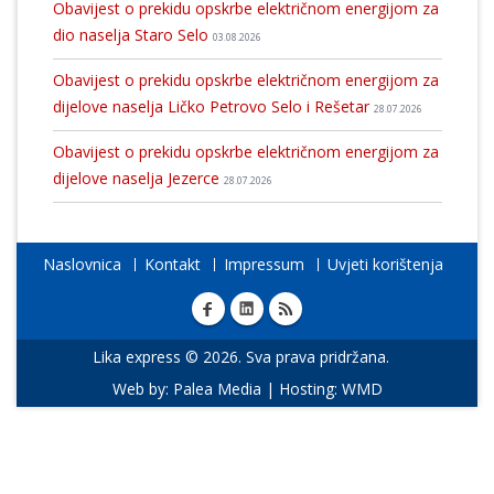
Obavijest o prekidu opskrbe električnom energijom za
dio naselja Staro Selo
03.08.2026
Obavijest o prekidu opskrbe električnom energijom za
dijelove naselja Ličko Petrovo Selo i Rešetar
28.07.2026
Obavijest o prekidu opskrbe električnom energijom za
dijelove naselja Jezerce
28.07.2026
Naslovnica
Kontakt
Impressum
Uvjeti korištenja
Lika express © 2026. Sva prava pridržana.
Web by:
Palea Media
| Hosting:
WMD