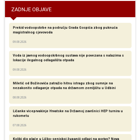
ZADNJE OBJAVE
Prekid vodoopskrbe na području Grada Gospića zbog puknuća
magistralnog cjevovoda
09.08.2026
Voda iz javnog vodoopskrbnog sustava nije povezana s nalazima s
lokacije ilegalnog odlagališta otpada
09.08.2026
Miletić od Božinovića zatražio hitnu istragu zbog sumnje na
nezakonito odlaganje otpada na državnom zemljištu u Udbini
08.08.2026
Ličanke viceprvakinje Hrvatske na Državnoj završnici HEP turnira u
rukometu
07.08.2026
Koliki dio plaće u Ličko-senjskoj županiji odlazi na gorivo? Nova