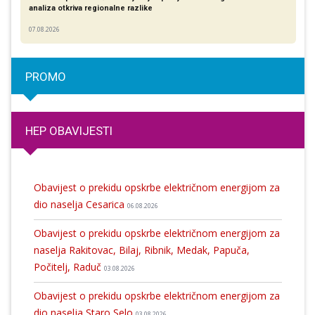
analiza otkriva regionalne razlike​
07.08.2026
PROMO
HEP OBAVIJESTI
Obavijest o prekidu opskrbe električnom energijom za
dio naselja Cesarica
06.08.2026
Obavijest o prekidu opskrbe električnom energijom za
naselja Rakitovac, Bilaj, Ribnik, Medak, Papuča,
Počitelj, Raduč
03.08.2026
Obavijest o prekidu opskrbe električnom energijom za
dio naselja Staro Selo
03.08.2026