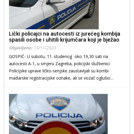
Lički policajci na autocesti iz jurećeg kombija
spasili osobe i uhitili krijumčara koji je bježao
Objavljeno:
13/11/2023
GOSPIĆ- U subotu, 11. studenog oko 19,30 sati na
autocesti A-1, u smjeru Zagreba, policijski službenici
Policijske uprave ličko-senjske zaustavljali su kombi
mađarske registracijske oznake, ali se vozač oglušio...