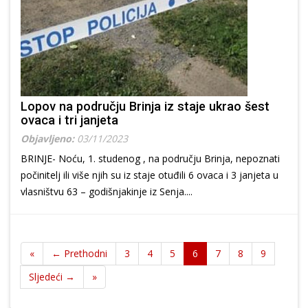
Lopov na području Brinja iz staje ukrao šest
ovaca i tri janjeta
Objavljeno:
03/11/2023
BRINJE- Noću, 1. studenog , na području Brinja, nepoznati
počinitelj ili više njih su iz staje otuđili 6 ovaca i 3 janjeta u
vlasništvu 63 – godišnjakinje iz Senja....
«
← Prethodni
3
4
5
6
7
8
9
Sljedeći →
»