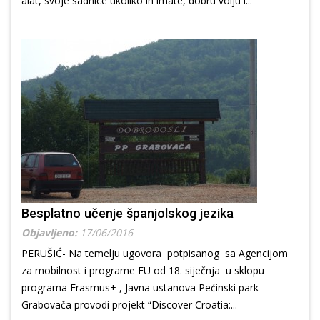
alat, svoje sadnice ukoliko ih imate, dobru volju i...
Besplatno učenje španjolskog jezika
Objavljeno:
17/06/2016
PERUŠIĆ- Na temelju ugovora potpisanog sa Agencijom
za mobilnost i programe EU od 18. siječnja u sklopu
programa Erasmus+ , Javna ustanova Pećinski park
Grabovača provodi projekt “Discover Croatia:...