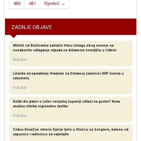
480
481
Sljedeći →
ZADNJE OBJAVE
Miletić od Božinovića zatražio hitnu istragu zbog sumnje na
nezakonito odlaganje otpada na državnom zemljištu u Udbini
08.08.2026
Ličanke viceprvakinje Hrvatske na Državnoj završnici HEP turnira u
rukometu
07.08.2026
Koliki dio plaće u Ličko-senjskoj županiji odlazi na gorivo? Nova
analiza otkriva regionalne razlike​
07.08.2026
Cirkus KoraZon otvorio Dječje ljeto u Otočcu uz žonglere, balone od
sapunice i radionicu za najmlađe