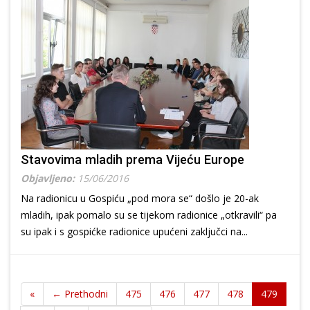
Stavovima mladih prema Vijeću Europe
Objavljeno:
15/06/2016
Na radionicu u Gospiću „pod mora se“ došlo je 20-ak
mladih, ipak pomalo su se tijekom radionice „otkravili“ pa
su ipak i s gospićke radionice upućeni zaključci na...
«
← Prethodni
475
476
477
478
479