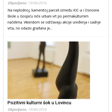
Objavljeno:
19/06/2016
Na neplodnoj, kamenitoj parceli između KIC-a i Osnovne
škole u Gospiću niče urbani vrt po permakulturnim
načelima. Vikendom se održavaju akcije uređenja i sadnje
vrta, no odaziv građana je...
Pozitivni kulturni šok u Lovincu
Objavljeno:
19/06/2016