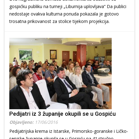
gospićku publiku na turneji „Liburnija uplovljava“ Da publici
nedostaje ovakva kulturna ponuda pokazala je gotovo
trosatna prikovanost za stolice tijekom projekcija.
Pedijatri iz 3 županije okupili se u Gospiću
Objavljeno:
17/06/2016
Pedijatrijska krema iz Istarske, Primorsko-goranske i Ličko-
senjske županije okupila se u Gospiću na 41.stručno-