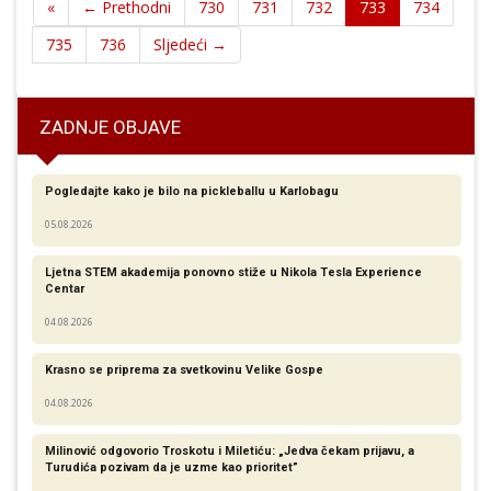
«
← Prethodni
730
731
732
733
734
735
736
Sljedeći →
ZADNJE OBJAVE
Pogledajte kako je bilo na pickleballu u Karlobagu
05.08.2026
Ljetna STEM akademija ponovno stiže u Nikola Tesla Experience
Centar
04.08.2026
Krasno se priprema za svetkovinu Velike Gospe
04.08.2026
Milinović odgovorio Troskotu i Miletiću: „Jedva čekam prijavu, a
Turudića pozivam da je uzme kao prioritet”