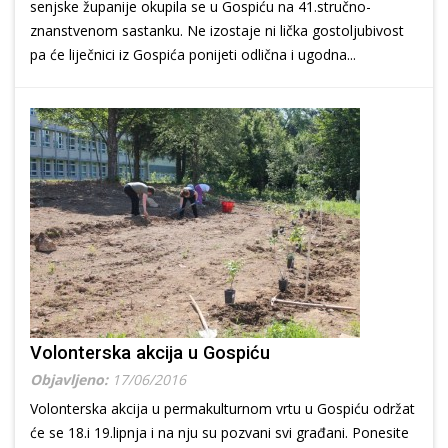
senjske županije okupila se u Gospiću na 41.stručno-
znanstvenom sastanku. Ne izostaje ni lička gostoljubivost
pa će liječnici iz Gospića ponijeti odlična i ugodna...
Volonterska akcija u Gospiću
Objavljeno:
17/06/2016
Volonterska akcija u permakulturnom vrtu u Gospiću održat
će se 18.i 19.lipnja i na nju su pozvani svi građani. Ponesite