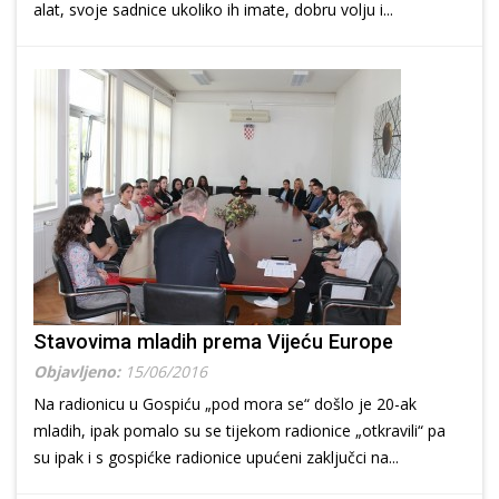
alat, svoje sadnice ukoliko ih imate, dobru volju i...
Stavovima mladih prema Vijeću Europe
Objavljeno:
15/06/2016
Na radionicu u Gospiću „pod mora se“ došlo je 20-ak
mladih, ipak pomalo su se tijekom radionice „otkravili“ pa
su ipak i s gospićke radionice upućeni zaključci na...