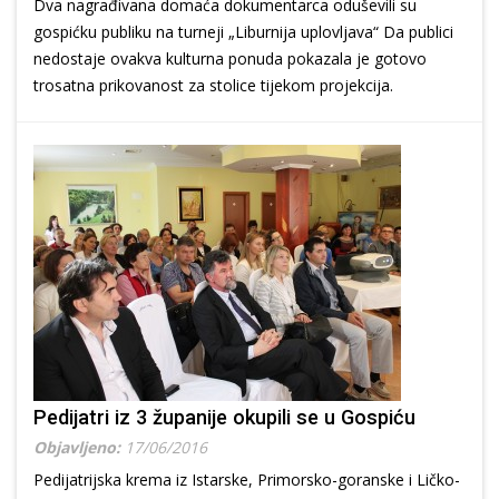
Dva nagrađivana domaća dokumentarca oduševili su
gospićku publiku na turneji „Liburnija uplovljava“ Da publici
nedostaje ovakva kulturna ponuda pokazala je gotovo
trosatna prikovanost za stolice tijekom projekcija.
Pedijatri iz 3 županije okupili se u Gospiću
Objavljeno:
17/06/2016
Pedijatrijska krema iz Istarske, Primorsko-goranske i Ličko-