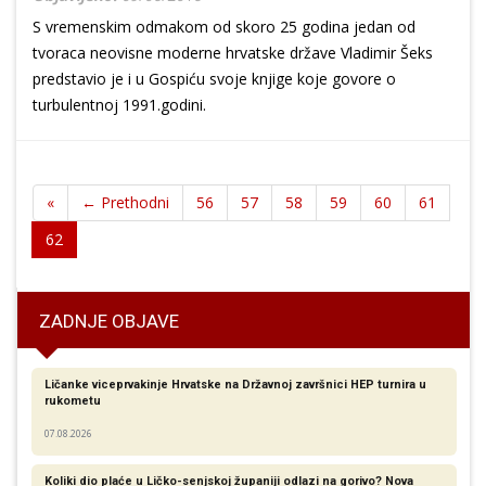
S vremenskim odmakom od skoro 25 godina jedan od
tvoraca neovisne moderne hrvatske države Vladimir Šeks
predstavio je i u Gospiću svoje knjige koje govore o
turbulentnoj 1991.godini.
«
← Prethodni
56
57
58
59
60
61
62
ZADNJE OBJAVE
Ličanke viceprvakinje Hrvatske na Državnoj završnici HEP turnira u
rukometu
07.08.2026
Koliki dio plaće u Ličko-senjskoj županiji odlazi na gorivo? Nova