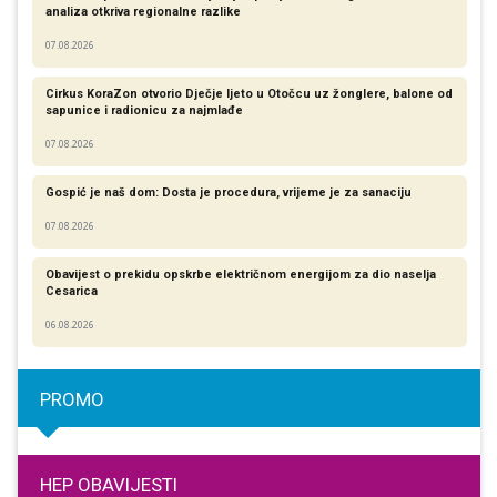
analiza otkriva regionalne razlike​
07.08.2026
Cirkus KoraZon otvorio Dječje ljeto u Otočcu uz žonglere, balone od
sapunice i radionicu za najmlađe
07.08.2026
Gospić je naš dom: Dosta je procedura, vrijeme je za sanaciju
07.08.2026
Obavijest o prekidu opskrbe električnom energijom za dio naselja
Cesarica
06.08.2026
PROMO
HEP OBAVIJESTI