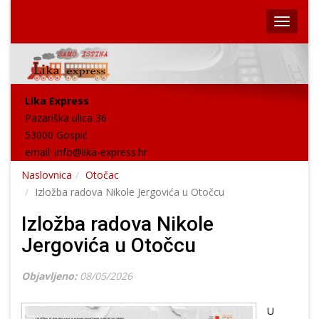
Lika Express
Pazariška ulica 36
53000 Gospić
email:
info@lika-express.hr
Naslovnica
Otočac
Izložba radova Nikole Jergovića u Otočcu
Izložba radova Nikole
Jergovića u Otočcu
Objavljeno:
08/05/2026
U