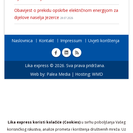
Obavijest o prekidu opskrbe električnom energijom za
dijelove naselja Jezerce
28.07.2026
Naslovnica
Kontakt
Impressum
Uvjeti korištenja
Lika express © 2026. Sva prava pridržana.
Web by:
Palea Media
| Hosting:
WMD
Lika express koristi kolačiće (Cookies)
u svrhu poboljšanja Vašeg
korisničkog iskustva, analize prometa i korištenja društvenih mreža. Uz