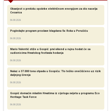
Obavijest o prekidu opskrbe električnom energijom za dio naselja
Cesarica
06.08.2026
Pogledajte program proslave blagdana Sv. Roka u Perušiću
06.08.2026
Mario Valentić stiže u Gospić: prvi vikend u rujnu hodat će sa
sudionicima Hrvatskog festivala hodanja
06.08.2026
Nalaz o 37.000 tona otpada u Gospiću: Tlo teško onečišćeno uz rizik
daljnjeg širenja
06.08.2026
Gospić domaćin mladim Hrvatima iz cijeloga svijeta u programu Eco
Heritage Task Force
06.08.2026