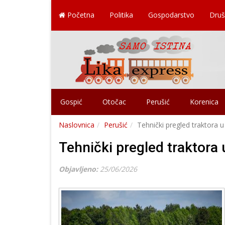
Početna
Politika
Gospodarstvo
Druš
Gospić
Otočac
Perušić
Korenica
Naslovnica
Perušić
Tehnički pregled traktora u
Tehnički pregled traktora 
Objavljeno:
25/06/2026