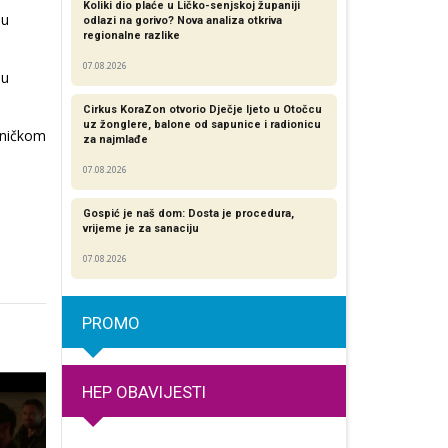
Koliki dio plaće u Ličko-senjskoj županiji
 u
odlazi na gorivo? Nova analiza otkriva
regionalne razlike​
07.08.2026
 u
Cirkus KoraZon otvorio Dječje ljeto u Otočcu
uz žonglere, balone od sapunice i radionicu
hničkom
za najmlađe
07.08.2026
Gospić je naš dom: Dosta je procedura,
vrijeme je za sanaciju
07.08.2026
PROMO
HEP OBAVIJESTI