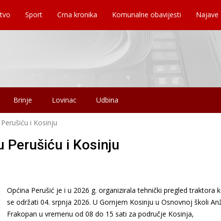
tvo
Sport
Crna kronika
Komunalne obavijesti
Najave
Brinje
Lovinac
Udbina
 Perušiću i Kosinju
u Perušiću i Kosinju
Općina Perušić je i u 2026 g. organizirala tehnički pregled traktora k
se održati 04. srpnja 2026. U Gornjem Kosinju u Osnovnoj školi An
Frakopan u vremenu od 08 do 15 sati za područje Kosinja,