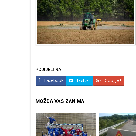
PODIJELI NA:
Facebook
Twitter
Google+
MOŽDA VAS ZANIMA