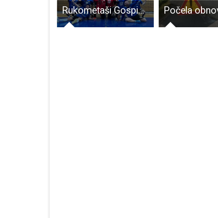
Za jačanje kapaciteta u županiji 1,2 milijuna kuna
Rukometaši Gospića s 11 razlike nadigrali Trsat i ostali s maksimalnim učinkom na vrhu ljestvice