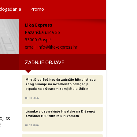
 događanja
Promo
Lika Express
Pazariška ulica 36
53000 Gospić
email:
info@lika-express.hr
ZADNJE OBJAVE
Miletić od Božinovića zatražio hitnu istragu
zbog sumnje na nezakonito odlaganje
otpada na državnom zemljištu u Udbini
08.08.2026
Ličanke viceprvakinje Hrvatske na Državnoj
završnici HEP turnira u rukometu
oji ce
ž
07.08.2026