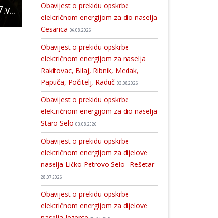
Obavijest o prekidu opskrbe
U kinu Korzo 6.i 7.veljače ne propustite film “260 dana”
BRAVO: Naša Gospićanka Lucija Pavičić jedna je od najboljih mladih hrvatskih gitaristica!!!
Zbog masnih naslaga kanalizaciju u dijelu Ličkog Osika nije moguće snimiti, čeka se dolazak specijalnog vozila
električnom energijom za dio naselja
Cesarica
06.08.2026
Obavijest o prekidu opskrbe
električnom energijom za naselja
Rakitovac, Bilaj, Ribnik, Medak,
Papuča, Počitelj, Raduč
03.08.2026
Obavijest o prekidu opskrbe
električnom energijom za dio naselja
Staro Selo
03.08.2026
Obavijest o prekidu opskrbe
električnom energijom za dijelove
naselja Ličko Petrovo Selo i Rešetar
28.07.2026
Obavijest o prekidu opskrbe
električnom energijom za dijelove
naselja Jezerce