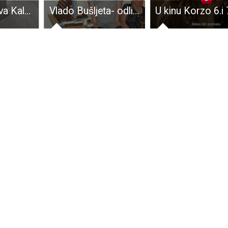
Počela obnova Kaluđerovačkog mosta
Vlado Bušljeta- odličan gospićki maketar